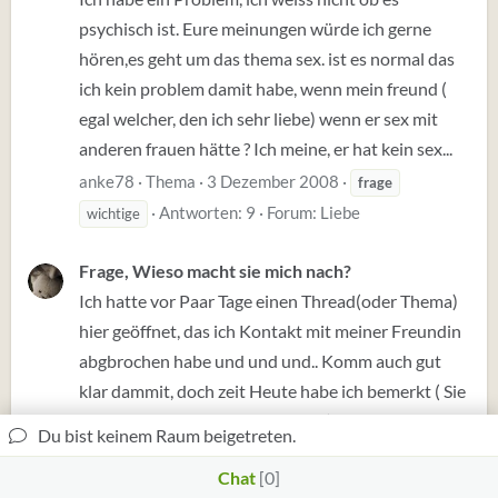
psychisch ist. Eure meinungen würde ich gerne
hören,es geht um das thema sex. ist es normal das
ich kein problem damit habe, wenn mein freund (
egal welcher, den ich sehr liebe) wenn er sex mit
anderen frauen hätte ? Ich meine, er hat kein sex...
anke78
Thema
3 Dezember 2008
frage
Antworten: 9
Forum:
Liebe
wichtige
Frage, Wieso macht sie mich nach?
Ich hatte vor Paar Tage einen Thread(oder Thema)
hier geöffnet, das ich Kontakt mit meiner Freundin
abgbrochen habe und und und.. Komm auch gut
klar dammit, doch zeit Heute habe ich bemerkt ( Sie
geht ja in die selbe Klasse wie ich) das sie noch
Du bist keinem Raum beigetreten.
immer über mich Lästert , obwohl ich sie...
Chat
0
breacket
Thema
1 Dezember 2008
frage