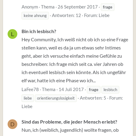
Anonym
Thema
26 September 2017
frage
Antworten: 12
Forum:
Liebe
keine ahnung
Bin ich lesbisch?
L
Hey Community, Ich weiß nicht ob ich so eine Frage
stellen kann, weil es da ja um etwas sehr Intimes
geht, aber ich versuche einfach meine Gefühle zu
beschreiben: Ich frage mich seit ca. vier Jahren ob
ich eventuell lesbisch sein könnte. Als ich ungefähr
elf war, hatte ich eine Phase wo ich...
LaFee78
Thema
14 Juli 2017
frage
lesbisch
Antworten: 5
Forum:
liebe
orientierungslosigkeit
Liebe
Sind das Probleme, die jeder Mensch erlebt?
D
Nun, ich (weiblich, jugendlich) wollte fragen, ob