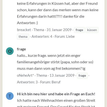
keine Erfahrungen in Küssen hat, aber der Freund
schon, kann der dann das merken wenn man keine
Erfahrungen darin hattt??!!! danke für die
Antworten :)
breacket
Thema
31 Januar 2009
frage
küssen
Antworten: 4
Forum:
Liebe
thema
frage
O
hallo... kurze frage. wenn jetzt ein enger
familienangehöriger stirbt (papa, sohn oder so)
muss man dann vom ag frei bekommen? lg
oNeheArt*
Thema
13 Januar 2009
frage
Antworten: 3
Forum:
Beruf
Hi ich bin neu hier und habe ein Frage an Euch!
T
Ich hatte nach Weihnachten einen großen Streit
mit meinem Freund. Der Grund für den Streit ist