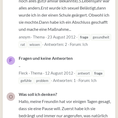
noch alles gut(Familär Bekannte).5.Lebensjahr war
alles anders.Erst wurde ich sexuel Belästigt,dann
wurde ich in der einen Schule geärgert. Obwohl ich
sie mochte.Dann habe ich ein Abschluss geschafft
und mache eine Maßnahme...
anoym
Thema
23 August 2012
frage
gesundheit
Antworten: 2
Forum:
Ich
rat
wissen
Fragen und keine Antworten
F
..
Fleck
Thema
12 August 2012
antwort
frage
Antworten: 1
Forum:
Ich
gefühle
problem
Was soll ich denken?
O
Hallo, meine Freundin hat vor einigen Tagen gesagt,
dass sie eine Pause will. Zuerst habe ich sie
bedrängt und immer nur angerufen, was natürlich