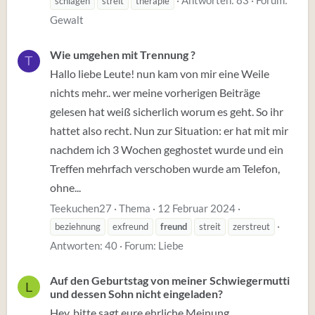
schlagen
streit
therapie
Gewalt
Wie umgehen mit Trennung ?
T
Hallo liebe Leute! nun kam von mir eine Weile
nichts mehr.. wer meine vorherigen Beiträge
gelesen hat weiß sicherlich worum es geht. So ihr
hattet also recht. Nun zur Situation: er hat mit mir
nachdem ich 3 Wochen geghostet wurde und ein
Treffen mehrfach verschoben wurde am Telefon,
ohne...
Teekuchen27
Thema
12 Februar 2024
beziehnung
exfreund
freund
streit
zerstreut
Antworten: 40
Forum:
Liebe
Auf den Geburtstag von meiner Schwiegermutti
L
und dessen Sohn nicht eingeladen?
Hey, bitte sagt eure ehrliche Meinung