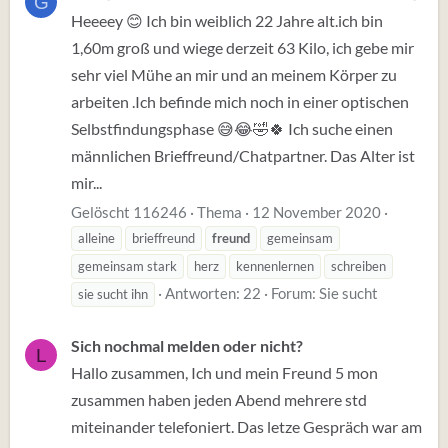
G
Heeeey 😊 Ich bin weiblich 22 Jahre alt.ich bin
1,60m groß und wiege derzeit 63 Kilo, ich gebe mir
sehr viel Mühe an mir und an meinem Körper zu
arbeiten .Ich befinde mich noch in einer optischen
Selbstfindungsphase 😅😂🤣🍀 Ich suche einen
männlichen Brieffreund/Chatpartner. Das Alter ist
mir...
Gelöscht 116246
Thema
12 November 2020
alleine
brieffreund
freund
gemeinsam
gemeinsam stark
herz
kennenlernen
schreiben
Antworten: 22
Forum:
Sie sucht
sie sucht ihn
Sich nochmal melden oder nicht?
L
Hallo zusammen, Ich und mein Freund 5 mon
zusammen haben jeden Abend mehrere std
miteinander telefoniert. Das letze Gespräch war am