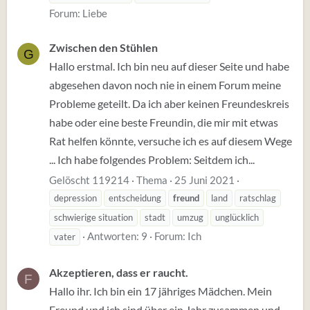
Forum:
Liebe
Zwischen den Stühlen
G
Hallo erstmal. Ich bin neu auf dieser Seite und habe
abgesehen davon noch nie in einem Forum meine
Probleme geteilt. Da ich aber keinen Freundeskreis
habe oder eine beste Freundin, die mir mit etwas
Rat helfen könnte, versuche ich es auf diesem Wege
... Ich habe folgendes Problem: Seitdem ich...
Gelöscht 119214
Thema
25 Juni 2021
depression
entscheidung
freund
land
ratschlag
schwierige situation
stadt
umzug
unglücklich
Antworten: 9
Forum:
Ich
vater
Akzeptieren, dass er raucht.
F
Hallo ihr. Ich bin ein 17 jähriges Mädchen. Mein
Freund und ich sind über ein Jahr zusammen und