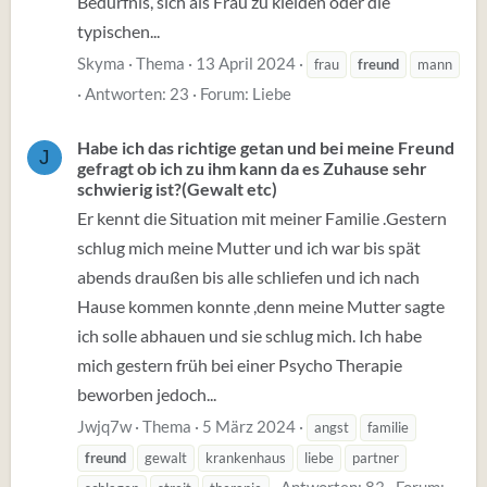
Bedürfnis, sich als Frau zu kleiden oder die
typischen...
Skyma
Thema
13 April 2024
frau
freund
mann
Antworten: 23
Forum:
Liebe
Habe ich das richtige getan und bei meine Freund
J
gefragt ob ich zu ihm kann da es Zuhause sehr
schwierig ist?(Gewalt etc)
Er kennt die Situation mit meiner Familie .Gestern
schlug mich meine Mutter und ich war bis spät
abends draußen bis alle schliefen und ich nach
Hause kommen konnte ,denn meine Mutter sagte
ich solle abhauen und sie schlug mich. Ich habe
mich gestern früh bei einer Psycho Therapie
beworben jedoch...
Jwjq7w
Thema
5 März 2024
angst
familie
freund
gewalt
krankenhaus
liebe
partner
Antworten: 83
Forum: