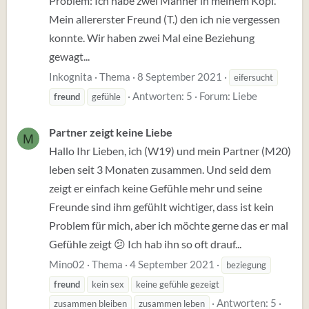
Problem: Ich habe zwei Männer in meinem Kopf.
Mein allererster Freund (T.) den ich nie vergessen
konnte. Wir haben zwei Mal eine Beziehung
gewagt...
Inkognita
Thema
8 September 2021
eifersucht
Antworten: 5
Forum:
Liebe
freund
gefühle
Partner zeigt keine Liebe
M
Hallo Ihr Lieben, ich (W19) und mein Partner (M20)
leben seit 3 Monaten zusammen. Und seid dem
zeigt er einfach keine Gefühle mehr und seine
Freunde sind ihm gefühlt wichtiger, dass ist kein
Problem für mich, aber ich möchte gerne das er mal
Gefühle zeigt 😕 Ich hab ihn so oft drauf...
Mino02
Thema
4 September 2021
beziegung
freund
kein sex
keine gefühle gezeigt
Antworten: 5
zusammen bleiben
zusammen leben