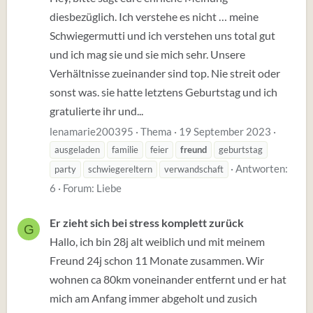
diesbezüglich. Ich verstehe es nicht … meine
Schwiegermutti und ich verstehen uns total gut
und ich mag sie und sie mich sehr. Unsere
Verhältnisse zueinander sind top. Nie streit oder
sonst was. sie hatte letztens Geburtstag und ich
gratulierte ihr und...
lenamarie200395
Thema
19 September 2023
ausgeladen
familie
feier
freund
geburtstag
Antworten:
party
schwiegereltern
verwandschaft
6
Forum:
Liebe
Er zieht sich bei stress komplett zurück
G
Hallo, ich bin 28j alt weiblich und mit meinem
Freund 24j schon 11 Monate zusammen. Wir
wohnen ca 80km voneinander entfernt und er hat
mich am Anfang immer abgeholt und zusich