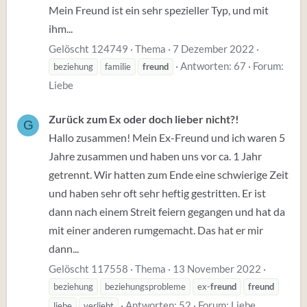
Mein Freund ist ein sehr spezieller Typ, und mit
ihm...
Gelöscht 124749
Thema
7 Dezember 2022
Antworten: 67
Forum:
beziehung
familie
freund
Liebe
Zurück zum Ex oder doch lieber nicht?!
G
Hallo zusammen! Mein Ex-Freund und ich waren 5
Jahre zusammen und haben uns vor ca. 1 Jahr
getrennt. Wir hatten zum Ende eine schwierige Zeit
und haben sehr oft sehr heftig gestritten. Er ist
dann nach einem Streit feiern gegangen und hat da
mit einer anderen rumgemacht. Das hat er mir
dann...
Gelöscht 117558
Thema
13 November 2022
beziehung
beziehungsprobleme
ex-
freund
freund
Antworten: 52
Forum:
Liebe
liebe
verliebt