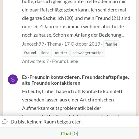
hoffe, dass ich gleichgesinnte Treffe oder man mir
ein paar Ratschläge geben kann. Ich schildere mal
die ganze Sache: Ich (20) und mein Freund (21) sind
nun seit 4 Jahren zusammen wohnen aber beide
noch zuhause. Schon am Anfang der Beziehung...
Janosch99
Thema
17 Oktober 2019
familie
freund
liebe
mutter
schwiegermutter
Antworten: 7
Forum:
Liebe
Ex-Freundin kontaktieren, Freundschaftspflege,
S
alte Freunde kontaktieren
Hi Leute, früher habe ich oft Kontakte komplett
versanden lassen aus einer Art chronischen
Aufmerksamkeitsproblematik bei der
Freundschaftspflege. Jetzt tut es mir leid, weil
Du bist keinem Raum beigetreten.
darunter auch sehr liebe Menschen waren.
Irgendwie schade - wenn auch natürlich. Aber
Chat
0