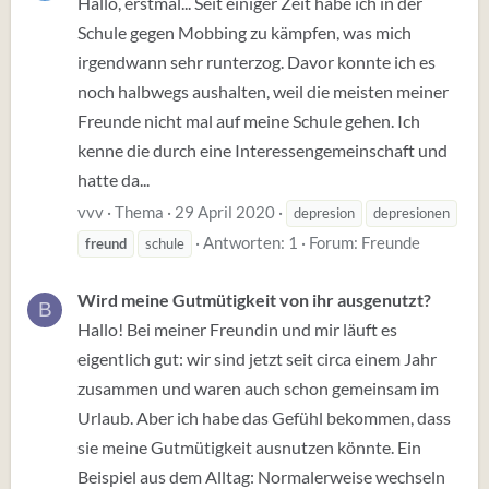
Hallo, erstmal... Seit einiger Zeit habe ich in der
Schule gegen Mobbing zu kämpfen, was mich
irgendwann sehr runterzog. Davor konnte ich es
noch halbwegs aushalten, weil die meisten meiner
Freunde nicht mal auf meine Schule gehen. Ich
kenne die durch eine Interessengemeinschaft und
hatte da...
vvv
Thema
29 April 2020
depresion
depresionen
Antworten: 1
Forum:
Freunde
freund
schule
Wird meine Gutmütigkeit von ihr ausgenutzt?
B
Hallo! Bei meiner Freundin und mir läuft es
eigentlich gut: wir sind jetzt seit circa einem Jahr
zusammen und waren auch schon gemeinsam im
Urlaub. Aber ich habe das Gefühl bekommen, dass
sie meine Gutmütigkeit ausnutzen könnte. Ein
Beispiel aus dem Alltag: Normalerweise wechseln