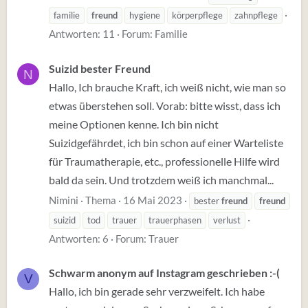
familie
freund
hygiene
körperpflege
zahnpflege
Antworten: 11
Forum:
Familie
Suizid bester Freund
N
Hallo, Ich brauche Kraft, ich weiß nicht, wie man so
etwas überstehen soll. Vorab: bitte wisst, dass ich
meine Optionen kenne. Ich bin nicht
Suizidgefährdet, ich bin schon auf einer Warteliste
für Traumatherapie, etc., professionelle Hilfe wird
bald da sein. Und trotzdem weiß ich manchmal...
Nimini
Thema
16 Mai 2023
bester
freund
freund
suizid
tod
trauer
trauerphasen
verlust
Antworten: 6
Forum:
Trauer
Schwarm anonym auf Instagram geschrieben :-(
V
Hallo, ich bin gerade sehr verzweifelt. Ich habe