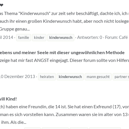
 ❤
das Thema "Kinderwunsch" zur zeit sehr beschäftigt, dachte ich, ic
auch ihr einen großen Kinderwunsch habt, aber noch nicht loslege
 Gruppe genau...
il 2014
Antworten: 0
Forum:
Café
familie
kinder
kinderwunsch
Lebens und meiner Seele mit dieser ungewöhnlichen Methode
eige hat mir fast ANGST eingejagt. Dieser forum sollte von Hilferu
10 Dezember 2013
heiraten
kinderwunsch
mann gesucht
partner 
ill Kind!
ich) haben eine Freundin, die 14 ist. Sie hat einen Exfreund (17), 
ls man es sich vorstellen kann. Zusammen waren sie im alter von 1
ihm. Als die...