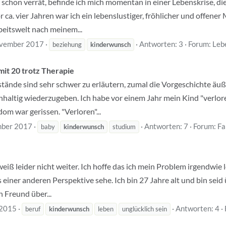
 schon verrät, befinde ich mich momentan in einer Lebenskrise, di
r ca. vier Jahren war ich ein lebenslustiger, fröhlicher und offene
rbeitswelt nach meinem...
vember 2017
Antworten: 3
Forum:
Leb
beziehung
kinderwunsch
it 20 trotz Therapie
nde sind sehr schwer zu erläutern, zumal die Vorgeschichte äußer
chhaltig wiederzugeben. Ich habe vor einem Jahr mein Kind "verlore
m war gerissen. "Verloren"...
ber 2017
Antworten: 7
Forum:
Fa
baby
kinderwunsch
studium
weiß leider nicht weiter. Ich hoffe das ich mein Problem irgendwie lö
einer anderen Perspektive sehe. Ich bin 27 Jahre alt und bin seid 
n Freund über...
 2015
Antworten: 4
beruf
kinderwunsch
leben
unglücklich sein