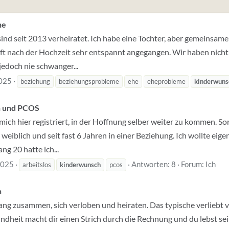
he
sind seit 2013 verheiratet. Ich habe eine Tochter, aber gemeinsame
 nach der Hochzeit sehr entspannt angegangen. Wir haben nicht
 jedoch nie schwanger...
025
beziehung
beziehungsprobleme
ehe
eheprobleme
kinderwuns
h und PCOS
ch hier registriert, in der Hoffnung selber weiter zu kommen. Sorry
eiblich und seit fast 6 Jahren in einer Beziehung. Ich wollte eige
ng 20 hatte ich...
2025
Antworten: 8
Forum:
Ich
arbeitslos
kinderwunsch
pcos
h
lang zusammen, sich verloben und heiraten. Das typische verliebt v
ndheit macht dir einen Strich durch die Rechnung und du lebst se