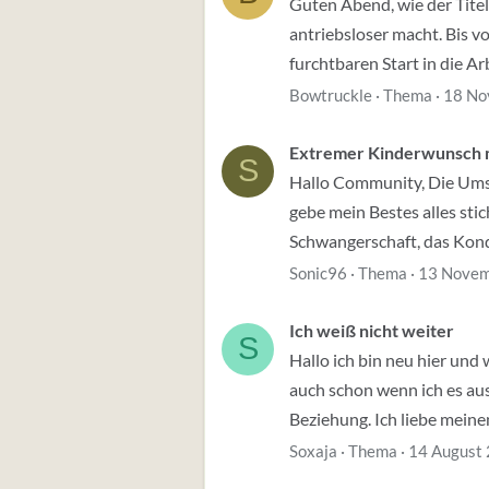
Guten Abend, wie der Titel
antriebsloser macht. Bis vo
furchtbaren Start in die A
Bowtruckle
Thema
18 No
Extremer Kinderwunsch m
S
Hallo Community, Die Umstä
gebe mein Bestes alles sti
Schwangerschaft, das Kondo
Sonic96
Thema
13 Novem
Ich weiß nicht weiter
S
Hallo ich bin neu hier und 
auch schon wenn ich es aus 
Beziehung. Ich liebe meine
Soxaja
Thema
14 August