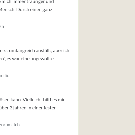
e mich immer trauriger und
r Mensch. Durch einen ganz
en
st umfangreich ausfällt, aber ich
n", es war eine ungewollte
milie
sen kann. Vielleicht hilft es mir
über 3 jahren in einer festen
Forum:
Ich