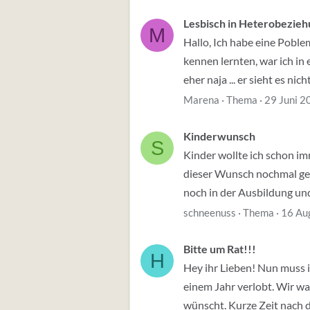
Lesbisch in Heterobezie
M
Hallo, Ich habe eine Poblem
kennen lernten, war ich in 
eher naja ... er sieht es nicht
Marena
Thema
29 Juni 2
Kinderwunsch
S
Kinder wollte ich schon im
dieser Wunsch nochmal gefe
noch in der Ausbildung und k
schneenuss
Thema
16 Au
Bitte um Rat!!!
H
Hey ihr Lieben! Nun muss 
einem Jahr verlobt. Wir war
wünscht. Kurze Zeit nach de