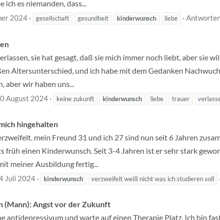
 ich es niemanden, dass...
ber 2024
Antworten
gesellschaft
gesundheit
kinderwunsch
liebe
ren
lassen, sie hat gesagt, daß sie mich immer noch liebt, aber sie wi
oßen Altersunterschied, und ich habe mit dem Gedanken Nachwuch
, aber wir haben uns...
0 August 2024
keine zukunft
kinderwunsch
liebe
trauer
verlass
 mich hingehalten
rzweifelt. mein Freund 31 und ich 27 sind nun seit 6 Jahren zusa
s früh einen Kinderwunsch. Seit 3-4 Jahren ist er sehr stark gewor
mit meiner Ausbildung fertig...
4 Juli 2024
kinderwunsch
verzweifelt weiß nicht was ich studieren soll
 (Mann): Angst vor der Zukunft
ne antidepressivum und warte auf einen Therapie Platz. Ich bin fas