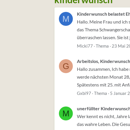
Kinderwunsch belastet E
M
Hallo. Meine Frau und ich 
das Thema Schwangerschaft
überraschen lassen. Sie ist
Micki77
Thema
23 Mai 2
Arbeitslos, Kinderwunsc
G
Hallo zusammen, Ich habe mi
werde nächsten Monat 28, w
Spätestens mit 25. mit Anfa
Gxbi97
Thema
5 Januar 
unerfüllter Kinderwunsc
M
Wer kennt es nicht, Jahre 
das wahre Leben. Die Gesu