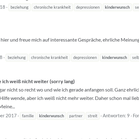
018
beziehung
chronische krankheit
depressionen
kinderwunsch
se
u hier und freue mich auf interessante Gespräche, ehrliche Meinun
18
beziehung
chronische krankheit
depressionen
kinderwunsch
sel
 ich weiß nicht weiter (sorry lang)
r nicht so recht wo und wie ich gerade anfangen soll. Ganz ehrlich
ilfe wende, aber ich weiß nicht mehr weiter. Daher schon mal lieb
Meine...
er 2017
Antworten: 9
Fo
familie
kinderwunsch
partner
streit