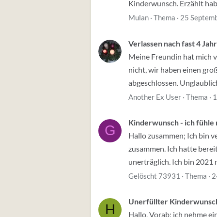
Kinderwunsch. Erzählt habe
Mulan
Thema
25 Septem
Verlassen nach fast 4 Jah
Meine Freundin hat mich ver
nicht, wir haben einen gr
abgeschlossen. Unglaublich
Another Ex User
Thema
1
Kinderwunsch - ich fühle
G
Hallo zusammen; Ich bin ve
zusammen. Ich hatte bereit
unerträglich. Ich bin 2021 
Gelöscht 73931
Thema
2
Unerfüllter Kinderwunsch
H
Hallo, Vorab: ich nehme ei