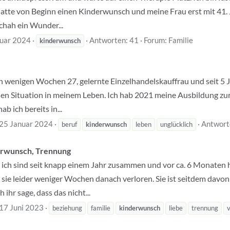
atte von Beginn einen Kinderwunsch und meine Frau erst mit 41. J
schah ein Wunder...
ruar 2024
Antworten: 41
Forum:
Familie
kinderwunsch
n in wenigen Wochen 27, gelernte Einzelhandelskauffrau und seit 5 
len Situation in meinem Leben. Ich hab 2021 meine Ausbildung zur
b ich bereits in...
25 Januar 2024
Antwort
beruf
kinderwunsch
leben
unglücklich
derwunsch, Trennung
 ich sind seit knapp einem Jahr zusammen und vor ca. 6 Monaten h
 sie leider weniger Wochen danach verloren. Sie ist seitdem davo
ihr sage, dass das nicht...
17 Juni 2023
beziehung
familie
kinderwunsch
liebe
trennung
v