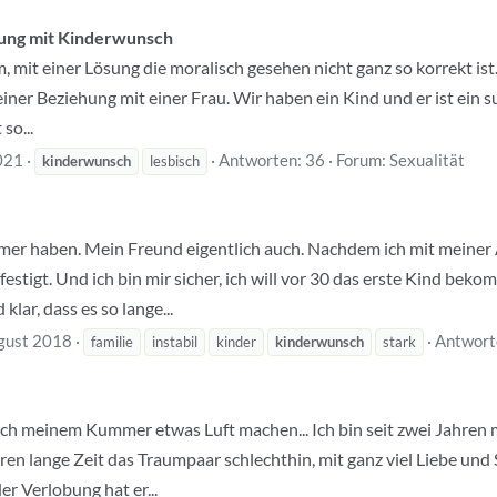
hung mit Kinderwunsch
, mit einer Lösung die moralisch gesehen nicht ganz so korrekt ist.
einer Beziehung mit einer Frau. Wir haben ein Kind und er ist ein s
 so...
021
Antworten: 36
Forum:
Sexualität
kinderwunsch
lesbisch
mer haben. Mein Freund eigentlich auch. Nachdem ich mit meiner A
stigt. Und ich bin mir sicher, ich will vor 30 das erste Kind beko
lar, dass es so lange...
gust 2018
Antwort
familie
instabil
kinder
kinderwunsch
stark
ich meinem Kummer etwas Luft machen... Ich bin seit zwei Jahren
en lange Zeit das Traumpaar schlechthin, mit ganz viel Liebe und S
r Verlobung hat er...