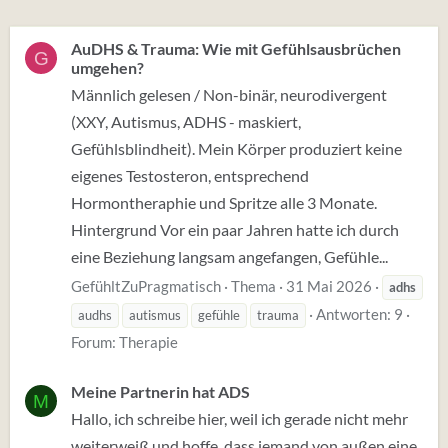
AuDHS & Trauma: Wie mit Gefühlsausbrüchen
G
umgehen?
Männlich gelesen / Non-binär, neurodivergent
(XXY, Autismus, ADHS - maskiert,
Gefühlsblindheit). Mein Körper produziert keine
eigenes Testosteron, entsprechend
Hormontheraphie und Spritze alle 3 Monate.
Hintergrund Vor ein paar Jahren hatte ich durch
eine Beziehung langsam angefangen, Gefühle...
GefühltZuPragmatisch
Thema
31 Mai 2026
adhs
Antworten: 9
audhs
autismus
gefühle
trauma
Forum:
Therapie
Meine Partnerin hat ADS
M
Hallo, ich schreibe hier, weil ich gerade nicht mehr
weiterweiß und hoffe, dass jemand von außen eine