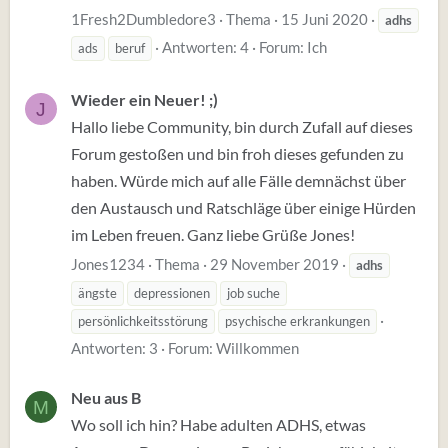
1Fresh2Dumbledore3
Thema
15 Juni 2020
adhs
Antworten: 4
Forum:
Ich
ads
beruf
Wieder ein Neuer! ;)
J
Hallo liebe Community, bin durch Zufall auf dieses
Forum gestoßen und bin froh dieses gefunden zu
haben. Würde mich auf alle Fälle demnächst über
den Austausch und Ratschläge über einige Hürden
im Leben freuen. Ganz liebe Grüße Jones!
Jones1234
Thema
29 November 2019
adhs
ängste
depressionen
job suche
persönlichkeitsstörung
psychische erkrankungen
Antworten: 3
Forum:
Willkommen
Neu aus B
M
Wo soll ich hin? Habe adulten ADHS, etwas