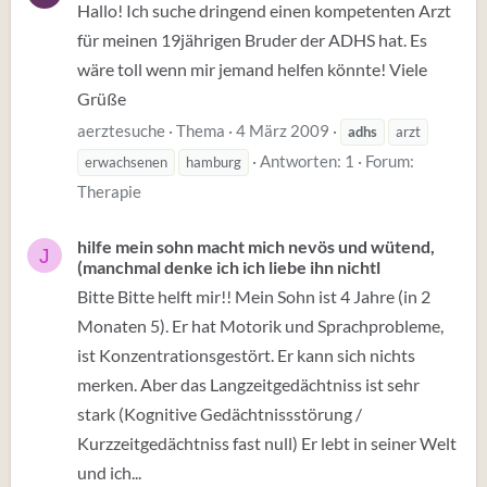
Hallo! Ich suche dringend einen kompetenten Arzt
für meinen 19jährigen Bruder der ADHS hat. Es
wäre toll wenn mir jemand helfen könnte! Viele
Grüße
aerztesuche
Thema
4 März 2009
adhs
arzt
Antworten: 1
Forum:
erwachsenen
hamburg
Therapie
hilfe mein sohn macht mich nevös und wütend,
J
(manchmal denke ich ich liebe ihn nichtl
Bitte Bitte helft mir!! Mein Sohn ist 4 Jahre (in 2
Monaten 5). Er hat Motorik und Sprachprobleme,
ist Konzentrationsgestört. Er kann sich nichts
merken. Aber das Langzeitgedächtniss ist sehr
stark (Kognitive Gedächtnissstörung /
Kurzzeitgedächtniss fast null) Er lebt in seiner Welt
und ich...