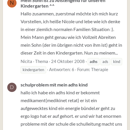
Mein Sohn ist zu Anstengend für unseren
N
Kindergarten ^^
Hallo zusammen, zuerstmal möchte ich mich kurz
Vorstellen, ich heiße Nicole und lebe wie ich denke
in einer ziemlich normalen Familien Situation :).
Mein Mann geht genau wie ich Vollzeit Abreiten
mein Sohn (der im übrigen nicht von ihm ist) geht in
dieser Zeit in den Kindergarten. Nun zu meinem...
Nicita
Thema
24 Oktober 2008
adhs
ads
kind
Antworten: 6
Forum:
Therapie
kindergarten
schulproblem mit mein adhs kind
D
hallo ich habe ein adhs kind er bekommt
medikament(medikinet retat) er ist ein
aufgewecktes kind ein energie bündel.er geht zu
ergo logo hat er auf gehort. er und wir hat enormen
probleme mit der schule die schulleitung macht uns