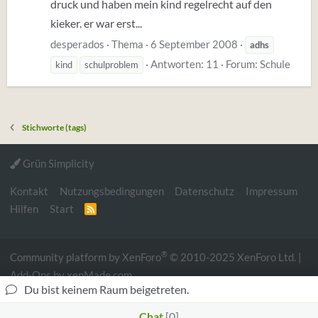
druck und haben mein kind regelrecht auf den
kieker. er war erst...
desperados
Thema
6 September 2008
adhs
Antworten: 11
Forum:
Schule
kind
schulproblem
Stichworte (tags)
Grün Simplicity
Kontakt
Nutzungsbedingungen
Datenschutz
Impressum
Hilfen
Start
R
S
S
®
Community platform by XenForo
© 2010-2025 XenForo Ltd.
|
Add-Ons
by xenMade.com
Du bist keinem Raum beigetreten.
Website is using
Ultimate Custom Nodes
created by
StylesFactory |
Xenforo theme by Nulumia ©2016-2026
Chat
0