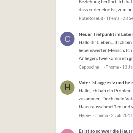
Beziehung berührt. Ich hat
dass er der eine ist, zum hei
RoteRose08
Thema
23 S
Neuer Tiefpunkt im Leben 
C
Hallo ihr Lieben....!! Ich 
liebenswerter Mensch. Ich 
Anliegen: Iwie komm ich gra
Cappucina__
Thema
13 J
Vater ist aggresiv und bel
H
Hallo, ich hab ein Problem
zusammen. Doch mein Vater k
Haus rausschmeißen und we
Hype~
Thema
2 Juli 2011
Es ist so schwer die Hausr