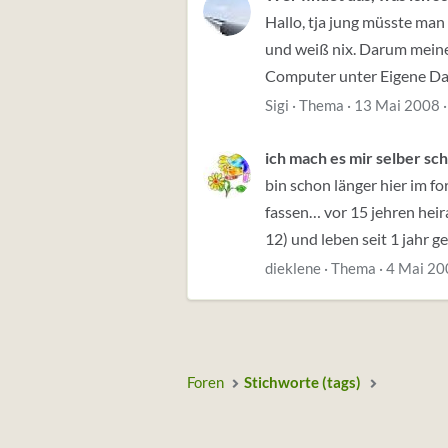
Hallo, tja jung müsste man
und weiß nix. Darum meine B
Computer unter Eigene Dat
Sigi
Thema
13 Mai 2008
ich mach es mir selber sc
bin schon länger hier im 
fassen… vor 15 jehren heir
12) und leben seit 1 jahr 
dieklene
Thema
4 Mai 20
Foren
Stichworte (tags)