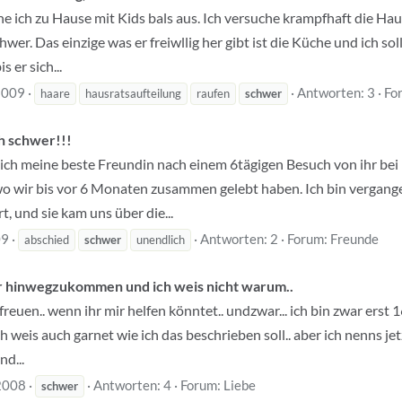
ehe ich zu Hause mit Kids bals aus. Ich versuche krampfhaft die Ha
wer. Das einzige was er freiwllig her gibt ist die Küche und ich s
 er sich...
2009
Antworten: 3
Fo
haare
hausratsaufteilung
raufen
schwer
ch schwer!!!
ich meine beste Freundin nach einem 6tägigen Besuch von ihr bei 
, wo wir bis vor 6 Monaten zusammen gelebt haben. Ich bin verga
, und sie kam uns über die...
09
Antworten: 2
Forum:
Freunde
abschied
schwer
unendlich
ber hinwegzukommen und ich weis nicht warum..
freuen.. wenn ihr mir helfen könntet.. undzwar... ich bin zwar erst 
ich weis auch garnet wie ich das beschrieben soll.. aber ich nenns jet
d...
2008
Antworten: 4
Forum:
Liebe
schwer