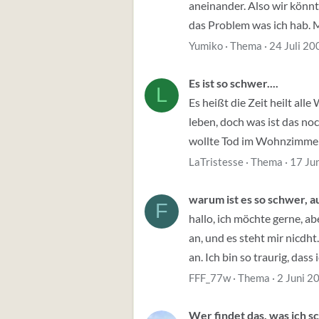
aneinander. Also wir könnt
das Problem was ich hab. M
Yumiko
Thema
24 Juli 20
Es ist so schwer....
L
Es heißt die Zeit heilt all
leben, doch was ist das no
wollte Tod im Wohnzimmer..
LaTristesse
Thema
17 Ju
warum ist es so schwer, 
F
hallo, ich möchte gerne, ab
an, und es steht mir nicdht
an. Ich bin so traurig, dass i
FFF_77w
Thema
2 Juni 2
Wer findet das, was ich s