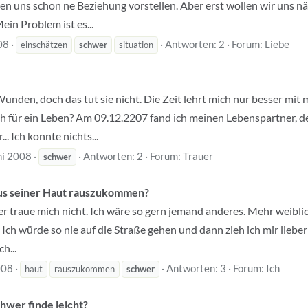
en uns schon ne Beziehung vorstellen. Aber erst wollen wir uns nä
ein Problem ist es...
08
Antworten: 2
Forum:
Liebe
einschätzen
schwer
situation
e Wunden, doch das tut sie nicht. Die Zeit lehrt mich nur besser m
ch für ein Leben? Am 09.12.2207 fand ich meinen Lebenspartner, de
. Ich konnte nichts...
ni 2008
Antworten: 2
Forum:
Trauer
schwer
aus seiner Haut rauszukommen?
er traue mich nicht. Ich wäre so gern jemand anderes. Mehr weiblic
. Ich würde so nie auf die Straße gehen und dann zieh ich mir liebe
ch...
008
Antworten: 3
Forum:
Ich
haut
rauszukommen
schwer
chwer finde leicht?