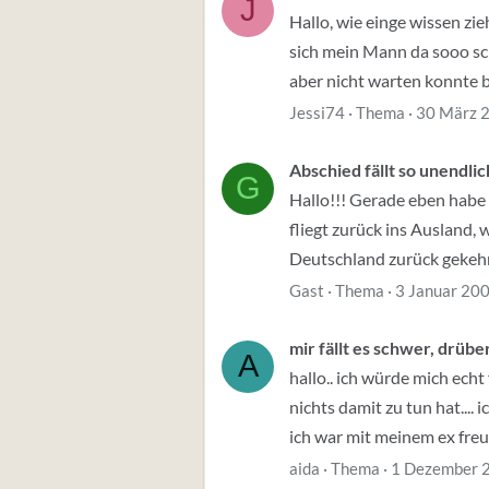
J
Hallo, wie einge wissen zi
sich mein Mann da sooo sch
aber nicht warten konnte bis
Jessi74
Thema
30 März 
Abschied fällt so unendli
G
Hallo!!! Gerade eben habe 
fliegt zurück ins Ausland
Deutschland zurück gekehrt
Gast
Thema
3 Januar 20
mir fällt es schwer, drü
A
hallo.. ich würde mich echt 
nichts damit zu tun hat.... 
ich war mit meinem ex freun
aida
Thema
1 Dezember 