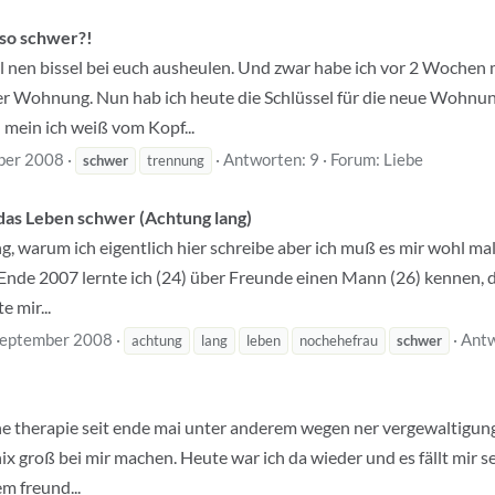
 so schwer?!
al nen bissel bei euch ausheulen. Und zwar habe ich vor 2 Woche
der Wohnung. Nun hab ich heute die Schlüssel für die neue Wohn
ch mein ich weiß vom Kopf...
ber 2008
Antworten: 9
Forum:
Liebe
schwer
trennung
as Leben schwer (Achtung lang)
g, warum ich eigentlich hier schreibe aber ich muß es mir wohl mal
Ende 2007 lernte ich (24) über Freunde einen Mann (26) kennen, d
e mir...
September 2008
Antw
achtung
lang
leben
nochehefrau
schwer
eine therapie seit ende mai unter anderem wegen ner vergewaltigung
ix groß bei mir machen. Heute war ich da wieder und es fällt mir s
m freund...