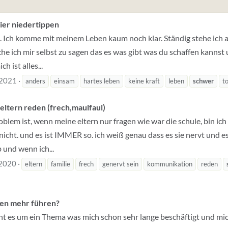
ier niedertippen
. Ich komme mit meinem Leben kaum noch klar. Ständig stehe ich 
che ich mir selbst zu sagen das es was gibt was du schaffen kannst
h ist alles...
 2021
anders
einsam
hartes leben
keine kraft
leben
schwer
t
 eltern reden (frech,maulfaul)
oblem ist, wenn meine eltern nur fragen wie war die schule, bin ic
nicht. und es ist IMMER so. ich weiß genau dass es sie nervt und e
 und wenn ich...
 2020
eltern
familie
frech
genervt sein
kommunikation
reden
gen mehr führen?
eht es um ein Thema was mich schon sehr lange beschäftigt und mi