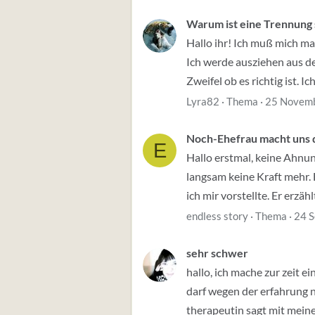
Warum ist eine Trennung
Hallo ihr! Ich muß mich m
Ich werde ausziehen aus 
Zweifel ob es richtig ist. I
Lyra82
Thema
25 Novem
Noch-Ehefrau macht uns d
E
Hallo erstmal, keine Ahnun
langsam keine Kraft mehr. 
ich mir vorstellte. Er erzählt
endless story
Thema
24 
sehr schwer
hallo, ich mache zur zeit 
darf wegen der erfahrung n
therapeutin sagt mit meine