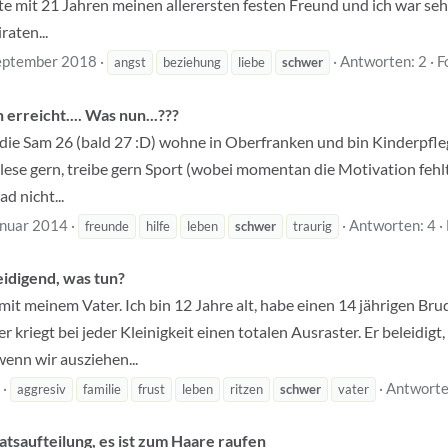
te mit 21 Jahren meinen allerersten festen Freund und ich war sehr
raten...
eptember 2018
Antworten: 2
F
angst
beziehung
liebe
schwer
erreicht.... Was nun...???
bin die Sam 26 (bald 27 :D) wohne in Oberfranken und bin Kinderpfle
lese gern, treibe gern Sport (wobei momentan die Motivation fehl
d nicht...
anuar 2014
Antworten: 4
freunde
hilfe
leben
schwer
traurig
eidigend, was tun?
 mit meinem Vater. Ich bin 12 Jahre alt, habe einen 14 jährigen Br
riegt bei jeder Kleinigkeit einen totalen Ausraster. Er beleidigt, 
nn wir ausziehen...
Antworte
aggresiv
familie
frust
leben
ritzen
schwer
vater
atsaufteilung, es ist zum Haare raufen