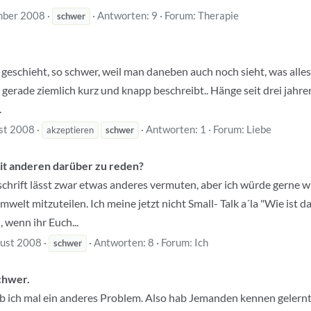
mber 2008
Antworten: 9
Forum:
Therapie
schwer
eschieht, so schwer, weil man daneben auch noch sieht, was alles m
 gerade ziemlich kurz und knapp beschreibt.. Hänge seit drei jahre
.
st 2008
Antworten: 1
Forum:
Liebe
akzeptieren
schwer
it anderen darüber zu reden?
hrift lässt zwar etwas anderes vermuten, aber ich würde gerne wi
welt mitzuteilen. Ich meine jetzt nicht Small- Talk a´la "Wie ist 
 wenn ihr Euch...
ust 2008
Antworten: 8
Forum:
Ich
schwer
schwer.
ib ich mal ein anderes Problem. Also hab Jemanden kennen gelernt 