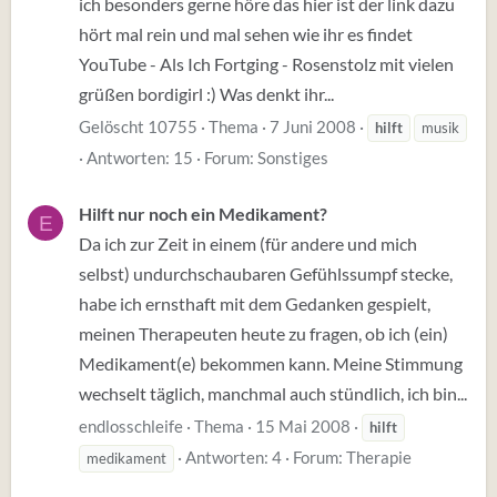
ich besonders gerne höre das hier ist der link dazu
hört mal rein und mal sehen wie ihr es findet
YouTube - Als Ich Fortging - Rosenstolz mit vielen
grüßen bordigirl :) Was denkt ihr...
Gelöscht 10755
Thema
7 Juni 2008
hilft
musik
Antworten: 15
Forum:
Sonstiges
Hilft nur noch ein Medikament?
E
Da ich zur Zeit in einem (für andere und mich
selbst) undurchschaubaren Gefühlssumpf stecke,
habe ich ernsthaft mit dem Gedanken gespielt,
meinen Therapeuten heute zu fragen, ob ich (ein)
Medikament(e) bekommen kann. Meine Stimmung
wechselt täglich, manchmal auch stündlich, ich bin...
endlosschleife
Thema
15 Mai 2008
hilft
Antworten: 4
Forum:
Therapie
medikament