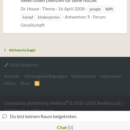
vielen tollen Diensten für seine Nutzer.
Dr. House
Thema
16 April 2008
google
hilft
Antworten: 9
Forum:
kampf
kinderpornos
Gesellschaft
Stichworte (tags)
Grün Simplicity
Kontakt
Nutzungsbedingungen
Datenschutz
Impressum
Hilfen
Start
R
S
S
®
Community platform by XenForo
© 2010-2025 XenForo Ltd.
|
Add-Ons
by xenMade.com
Du bist keinem Raum beigetreten.
Website is using
Ultimate Custom Nodes
created by
StylesFactory |
Xenforo theme by Nulumia ©2016-2026
Chat
0