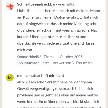
Schnell beeindruckbar- was hilft?
Huhu ihr Lieben, heute habe ich mit meinem Mann
am Küchentisch einen Dialog geführt. Er hat mich
darauf hingewiesen, das ich meine Meinung sehr
oft ändere, je nachdem, mit wem ich spreche. Nach
kurzem Überlegen stimmte ich ihm zu und
überdachte verschiedene Situationen. Ich lasse
mich von...
Sommerkind82
Thema
1 Oktober 2008
Antworten: 3
Forum:
Ich
beeindruckbar
hilft
meine mutter hilft mir nicht
M
also wie ich schon erzählt habe bei den thema
Gewalt vergewatigung missbrauch !!! habe ich
probleme und es geht jedz eben um meine mutter
wenn ich mit ihr drüber reden will blockt sie ab ich
versteh es nicht warum sie mir nicht helfen will und