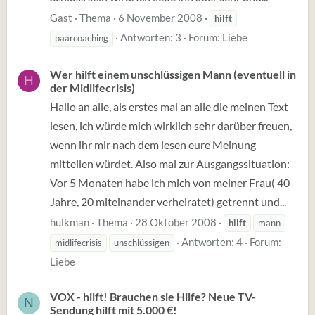
Gast
Thema
6 November 2008
hilft
Antworten: 3
Forum:
Liebe
paarcoaching
Wer hilft einem unschlüssigen Mann (eventuell in
H
der Midlifecrisis)
Hallo an alle, als erstes mal an alle die meinen Text
lesen, ich würde mich wirklich sehr darüber freuen,
wenn ihr mir nach dem lesen eure Meinung
mitteilen würdet. Also mal zur Ausgangssituation:
Vor 5 Monaten habe ich mich von meiner Frau( 40
Jahre, 20 miteinander verheiratet) getrennt und...
hulkman
Thema
28 Oktober 2008
hilft
mann
Antworten: 4
Forum:
midlifecrisis
unschlüssigen
Liebe
VOX - hilft! Brauchen sie Hilfe? Neue TV-
N
Sendung hilft mit 5.000 €!