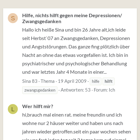
Hilfe, nichts hilft gegen meine Depressionen/
S
Zwangsgedanken
Hallo ich heiße Sina und bin 26 Jahre alt,ich leide
seit Herbst`07 an Zwangsgedanken, Depressionen
und Angststörungen. Das ganze fing plötzlich über
Nacht an ohne das etwas vorgefallen ist. Ich bin in
psychiatrischer und psychologischer Behandlung
und war letztes Jahr 4 Monate in einer...
Sina 83
Thema
19 April 2009
hilfe
hilft
Antworten: 53
Forum:
Ich
zwangsgedanken
Wer hilft mir?
L
hi,brauch mal einen rat. meine freundin und ich
wohne nur 2 häuser weiter und haben uns nach
jahren wieder getroffen.seit ein paar wochen sehen
wir uns fast jeden tag.seit 2 tagen kam auf einmal