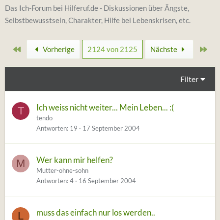
Das Ich-Forum bei Hilferuf.de - Diskussionen über Ängste,
Selbstbewusstsein, Charakter, Hilfe bei Lebenskrisen, etc.
Erste
Zul
Vorherige
2124 von 2125
Nächste
Filter
Ich weiss nicht weiter... Mein Leben... :(
T
tendo
Antworten
19
17 September 2004
Wer kann mir helfen?
M
Mutter-ohne-sohn
Antworten
4
16 September 2004
muss das einfach nur los werden..
L