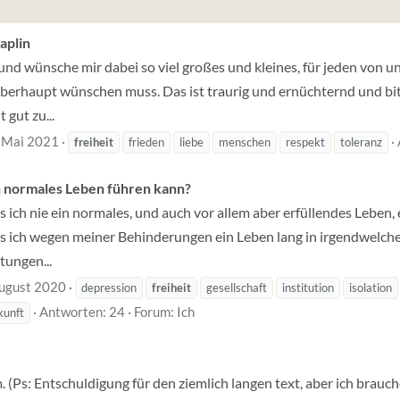
aplin
und wünsche mir dabei so viel großes und kleines, für jeden von uns
 überhaupt wünschen muss. Das ist traurig und ernüchternd und bitt
 gut zu...
 Mai 2021
freiheit
frieden
liebe
menschen
respekt
toleranz
n normales Leben führen kann?
s ich nie ein normales, und auch vor allem aber erfüllendes Leben, 
ss ich wegen meiner Behinderungen ein Leben lang in irgendwelche
tungen...
ugust 2020
depression
freiheit
gesellschaft
institution
isolation
Antworten: 24
Forum:
Ich
kunft
 (Ps: Entschuldigung für den ziemlich langen text, aber ich brauche w