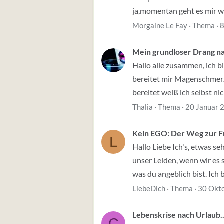
ja,momentan geht es mir wie
Morgaine Le Fay
Thema
8
Mein grundloser Drang na
Hallo alle zusammen, ich b
bereitet mir Magenschmer
bereitet weiß ich selbst ni
Thalia
Thema
20 Januar 
Kein EGO: Der Weg zur F
L
Hallo Liebe Ich's, etwas se
unser Leiden, wenn wir es 
was du angeblich bist. Ich bi
LiebeDich
Thema
30 Okt
Lebenskrise nach Urlaub..
C