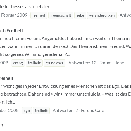
der besser als in letzter...
 Februar 2009
Antwo
freiheit
freundschaft
liebe
veränderungen
ch Freiheit
in neu hier im Forum. Angemeldet habe ich mich weil ein Thema mic
zen wann immer ich daran denke.:( Das Thema ist mein Freund.
cht so genau. Wir sind gerademal 2...
2009
Antworten: 12
Forum:
Liebe
drang
freiheit
grundloser
reiheit
hr wichtiges in jeder Entwicklung eines Menschen ist das Ego. Das E
so betrachten. Daher sind >wir< immer unschluldig. - Was ist das E
n, Ich...
ober 2008
Antworten: 2
Forum:
Café
ego
freiheit
.?