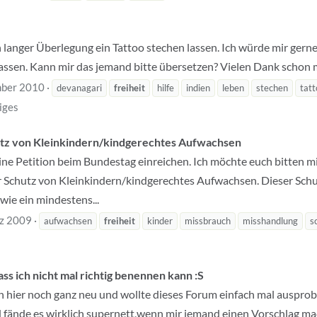
ch langer Überlegung ein Tattoo stechen lassen. Ich würde mir gern
assen. Kann mir das jemand bitte übersetzen? Vielen Dank schon 
ber 2010
devanagari
freiheit
hilfe
indien
leben
stechen
tatt
iges
utz von Kleinkindern/kindgerechtes Aufwachsen
 eine Petition beim Bundestag einreichen. Ich möchte euch bitten m
 Schutz von Kleinkindern/kindgerechtes Aufwachsen. Dieser Schuzt
ie ein mindestens...
z 2009
aufwachsen
freiheit
kinder
missbrauch
misshandlung
s
s ich nicht mal richtig benennen kann :S
bin hier noch ganz neu und wollte dieses Forum einfach mal ausprob
fände es wirklich supernett,wenn mir jemand einen Vorschlag mac