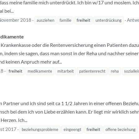
dass meine familie mich unterdrückt. Ich bin w/17 und moslem. Ich
l bei...
November 2018
Antwo
ausziehen
familie
freiheit
unterdrückung
edikamente
die Krankenkasse oder die Rentenversicherung einen Patienten da
n, indem sie sagen, dass man sonst in der Reha und nachher seiner
d keinen Anpruch mehr auf...
18
freiheit
medikamente
mitarbeit
patientenrecht
reha
sozialle
Partner und ich sind seit ca 1 1/2 Jahren in einer offenen Beziehu
ensch bei dem ich von Liebe erzählen kann. Er liegt mir wirklich se
Herzen. Ich...
st 2017
beziehungsprobleme
eingeengt
freiheit
offene beziehung