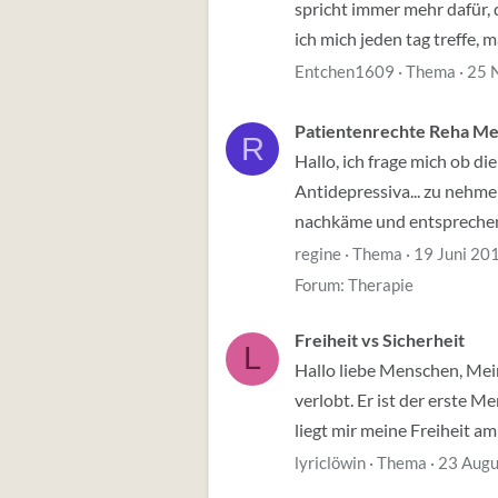
spricht immer mehr dafür, 
ich mich jeden tag treffe, ma
Entchen1609
Thema
25 
Patientenrechte Reha M
R
Hallo, ich frage mich ob 
Antidepressiva... zu nehme
nachkäme und entsprechen
regine
Thema
19 Juni 20
Forum:
Therapie
Freiheit vs Sicherheit
L
Hallo liebe Menschen, Mein 
verlobt. Er ist der erste M
liegt mir meine Freiheit am 
lyriclöwin
Thema
23 Augu