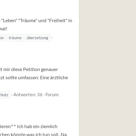
e "Leben" "Träume" und "Freiheit" in
mal!
oo
träume
übersetzung
it mir diese Petition genauer
 sollte umfassen: Eine ärztliche
Antworten: 36
Forum:
chutz
ieren^^ Ich hab ein ziemlich
hen könnte,was ich tun soll...Na