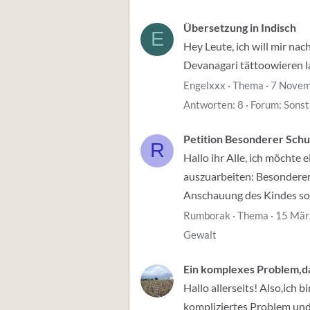
Übersetzung in Indisch
E
Hey Leute, ich will mir na
Devanagari tättoowieren l
Engelxxx
Thema
7 Novem
Antworten: 8
Forum:
Sonst
Petition Besonderer Sch
R
Hallo ihr Alle, ich möchte
auszuarbeiten: Besonderer
Anschauung des Kindes sow
Rumborak
Thema
15 Mär
Gewalt
Ein komplexes Problem,das
Hallo allerseits! Also,ich 
kompliziertes Problem und 