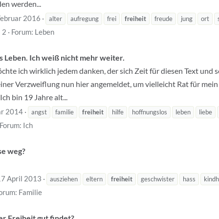
den werden...
Februar 2016
alter
aufregung
frei
freiheit
freude
jung
ort
 2
Forum:
Leben
 Leben. Ich weiß nicht mehr weiter.
möchte ich wirklich jedem danken, der sich Zeit für diesen Text un
ner Verzweiflung nun hier angemeldet, um vielleicht Rat für mein
ch bin 19 Jahre alt...
ar 2014
angst
familie
freiheit
hilfe
hoffnungslos
leben
liebe
Forum:
Ich
se weg?
17 April 2013
ausziehen
eltern
freiheit
geschwister
hass
kindh
orum:
Familie
r Freiheit gut findet?