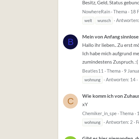
Besitz, Geld, Status gebun
NowhereRain
Thema
18 
Antworten:
welt
wunsch
Mein von Anfang sinnloses
B
Hallo ihr lieben.. Zu erst 
Ich habe mich aufgrund mei
zumindestens Zuspruch. :( I
Beatles11
Thema
9 Janu
Antworten: 14
wohnung
Wie komm ich von Zuhau
C
xY
Chemiker_in_spe
Thema
Antworten: 2
F
wohnung
Gibt es hier niemanden, de