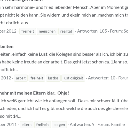
ch ein sehr harmonie- und friedliebender Mensch. Aber im Moment gi
t nicht leiden kann. Sie widern und ekeln mich an, machen mich t
t ehrlich, aus...
ber 2012
Antworten: 105
Forum:
So
freiheit
menschen
realität
rbeiten
iten, einfach keine Lust, die Kolegen sind besser als ich, ich bin 
 habe keine freude an der arbeit. Das geht jetzt schon ca. 1Jahr so
fft ich...
t 2012
Antworten: 10
Foru
arbeit
freiheit
lustlos
lustlosigkeit
ehr mit meinen Eltern klar.. Ohje!
ch weiß garnicht wie ich anfangen soll.. Da es mir schwer fällt, ü
chieden, und ich hoff es gibt noch welche die auch des gleiche erl
so mit 14...
ber 2011
Antworten: 9
Forum:
Familie
eltern
freiheit
sorgen