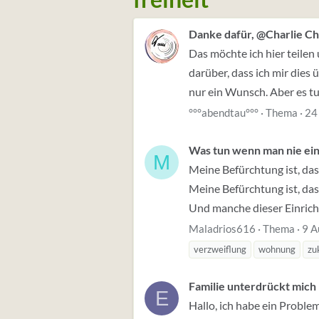
Danke dafür, @Charlie Ch
Das möchte ich hier teilen 
darüber, dass ich mir dies
nur ein Wunsch. Aber es tut
°°°abendtau°°°
Thema
24
Was tun wenn man nie ei
M
Meine Befürchtung ist, das
Meine Befürchtung ist, da
Und manche dieser Einrich
Maladrios616
Thema
9 A
verzweiflung
wohnung
zu
Familie unterdrückt mich
E
Hallo, ich habe ein Problem.