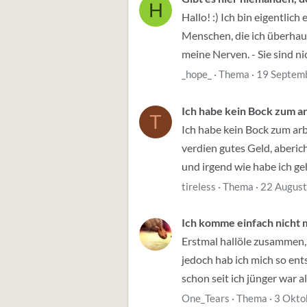
H
Hallo! :) Ich bin eigentli
Menschen, die ich überhaup
meine Nerven. - Sie sind nich
_hope_
Thema
19 Septem
Ich habe kein Bock zum a
T
Ich habe kein Bock zum arbe
verdien gutes Geld, aberich
und irgend wie habe ich geho
tireless
Thema
22 Augus
Ich komme einfach nicht m
Erstmal hallöle zusammen, i
jedoch hab ich mich so ents
schon seit ich jünger war al
One_Tears
Thema
3 Okto