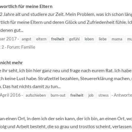
wortlich für meine Eltern
2 Jahre alt und studiere zur Zeit. Mein Problem, was ich schon läng
tlich für meine Eltern und deren Glück und Zufriedenheit fühle. Ic
denen gut...
uar 2017
angst
eltern
freiheit
gefühl
leben
liebe
mama
mu
 2
Forum:
Familie
 nicht mehr
 ihr seht, ich bin hier ganz neu und frage nach eurem Rat. Ich hab
 ich keine Lust habe. Strafzettel bezahlen, Steuererklärung machen,
Das hat nichts damit zu tun...
 April 2016
Antworte
aufschieben
burn-out
freiheit
job
stress
an einen Ort, in dem ich der sein kann, der ich bin, an einen Ort, 
folg und Arbeit besteht, die so grau und trostlos scheint, verlasse