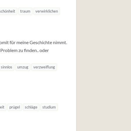
schönheit
traum
verwirklichen
d somit für meine Geschichte nimmt.
 Problem zu finden.. oder
sinnlos
umzug
verzweiflung
eit
prügel
schläge
studium