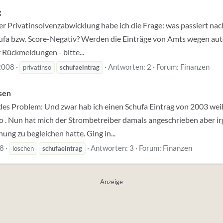
g
ger Privatinsolvenzabwicklung habe ich die Frage: was passiert na
hufa bzw. Score-Negativ? Werden die Einträge von Amts wegen au
 Rückmeldungen - bitte...
 2008
Antworten: 2
Forum:
Finanzen
privatinso
schufaeintrag
ssen
des Problem: Und zwar hab ich einen Schufa Eintrag von 2003 weil
. Nun hat mich der Strombetreiber damals angeschrieben aber irg
nung zu begleichen hatte. Ging in...
08
Antworten: 3
Forum:
Finanzen
löschen
schufaeintrag
Anzeige