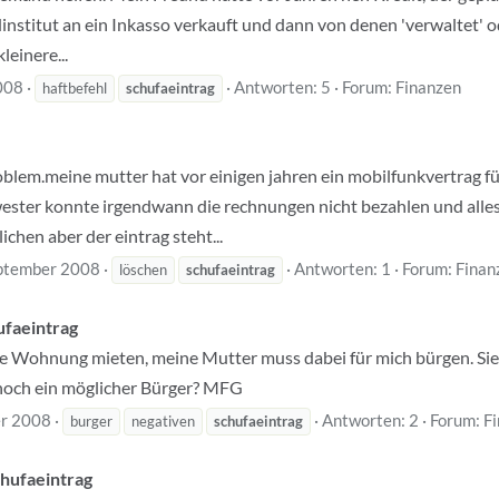
nstitut an ein Inkasso verkauft und dann von denen 'verwaltet' 
leinere...
008
Antworten: 5
Forum:
Finanzen
haftbefehl
schufaeintrag
problem.meine mutter hat vor einigen jahren ein mobilfunkvertrag 
ester konnte irgendwann die rechnungen nicht bezahlen und alles
chen aber der eintrag steht...
ptember 2008
Antworten: 1
Forum:
Finan
löschen
schufaeintrag
ufaeintrag
e Wohnung mieten, meine Mutter muss dabei für mich bürgen. Sie
nnoch ein möglicher Bürger? MFG
r 2008
Antworten: 2
Forum:
F
burger
negativen
schufaeintrag
Schufaeintrag