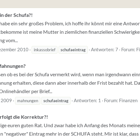
in der Schufa?!
 habe ein sehr großes Problem, ich hoffe ihr könnt mir eine Antwort
tbekomme ist meine Mutter in ziemlichen finanziellen Schwierigke
ng vom...
ezember 2010
Antworten: 7
Forum:
F
inkassobrief
schufaeintrag
 Mahnungen?
ssen ob es bei der Schufa vermerkt wird, wenn man irgendwann ein
ung erhalten, diese dann aber innerhalb der Frist bezahlt hat. 
nlinehändler per Brief...
 2009
Antworten: 1
Forum:
Finanzen
mahnungen
schufaeintrag
folgt die Korrektur?!
ige euren guten Rat. Und zwar habe ich Anfang des Monats meine 
in "negativer" Eintrag mehr in der SCHUFA steht. Mir ist klar, dass