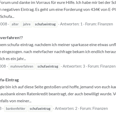
 Forum und danke im Vorraus für eure Hilfe. Ich habe mir bei der S
en negativen Eintrag. Es geht um eine Forderung von 434€ von E-Pl
Schufa...
 2008
Antworten: 1
Forum:
Finanzen
alter
jahre
schufaeintrag
nverfahren!?
nem schufa-eintrag. nachdem ich meiner sparkasse eine etwas unfl
e eingezogen. nach mehrfacher nachfrage bekam ich endlich herau
h es ein jahr...
008
Antworten: 3
Forum:
Finanzen
mahnverfahren
schufaeintrag
fa-Eintrag
e bin ich auf diese Seite gestoßen und hoffe, jemand von euch kan
Hausbank einen Ratenkredit beantragt, der auch bewilligt wurde. V
falls von meiner...
8
Antworten: 2
Forum:
Finanzen
bankenfehler
schufaeintrag