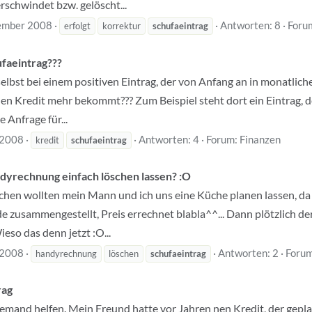
schwindet bzw. gelöscht...
ember 2008
Antworten: 8
Foru
erfolgt
korrektur
schufaeintrag
ufaeintrag???
elbst bei einem positiven Eintrag, der von Anfang an in monatliche
nen Kredit mehr bekommt??? Zum Beispiel steht dort ein Eintrag, der
e Anfrage für...
 2008
Antworten: 4
Forum:
Finanzen
kredit
schufaeintrag
yrechnung einfach löschen lassen? :O
chen wollten mein Mann und ich uns eine Küche planen lassen, da 
de zusammengestellt, Preis errechnet blabla^^... Dann plötzlich d
eso das denn jetzt :O...
 2008
Antworten: 2
Foru
handyrechnung
löschen
schufaeintrag
rag
r jemand helfen. Mein Freund hatte vor Jahren nen Kredit, der gepla