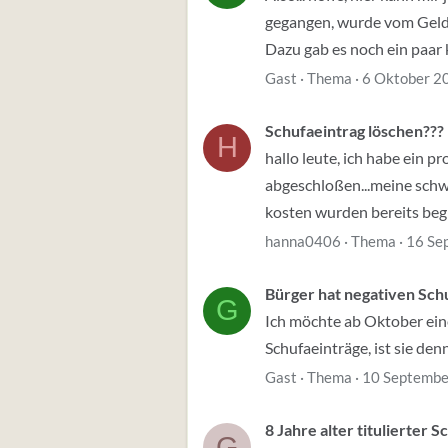
gegangen, wurde vom Geldi
Dazu gab es noch ein paar k
Gast
Thema
6 Oktober 2
Schufaeintrag löschen???
H
hallo leute, ich habe ein 
abgeschloßen...meine schw
kosten wurden bereits begli
hanna0406
Thema
16 Se
Bürger hat negativen Sch
G
Ich möchte ab Oktober ein
Schufaeinträge, ist sie de
Gast
Thema
10 Septembe
8 Jahre alter titulierter 
G