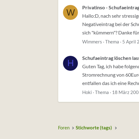
Privatinso - Schufaeintra
W
Hallo:D, nach sehr stressi
Negativeintrag bei der Sc
sich "kümmern"? Danke für
Wimmers
Thema
5 April
Schufaeintrag löschen la
H
Guten Tag, ich habe folgen
Stromrechnung von 60Euro 
entfallen das ich eine Rech
Hoki
Thema
18 März 20
Foren
Stichworte (tags)