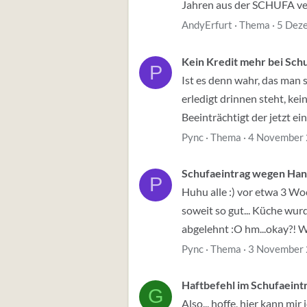
Jahren aus der SCHUFA ver
AndyErfurt
Thema
5 Dez
Kein Kredit mehr bei Sch
P
Ist es denn wahr, das man s
erledigt drinnen steht, kei
Beeinträchtigt der jetzt ein
Pync
Thema
4 November
Schufaeintrag wegen Hand
P
Huhu alle :) vor etwa 3 Wo
soweit so gut... Küche wur
abgelehnt :O hm...okay?! Wi
Pync
Thema
3 November
Haftbefehl im Schufaeint
G
Also... hoffe, hier kann mi