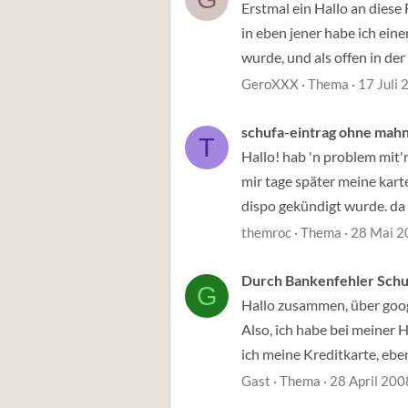
Erstmal ein Hallo an diese
in eben jener habe ich ein
wurde, und als offen in der 
GeroXXX
Thema
17 Juli
schufa-eintrag ohne mah
T
Hallo! hab 'n problem mit'
mir tage später meine kart
dispo gekündigt wurde. da ic
themroc
Thema
28 Mai 2
Durch Bankenfehler Schu
G
Hallo zusammen, über googl
Also, ich habe bei meiner 
ich meine Kreditkarte, eben
Gast
Thema
28 April 200