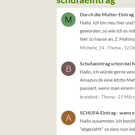
Durch die Mutter Eintrag 
M
Hallo. Ich bin neu hier und
geworden, so wie ich es mi
hier zu hause an, 2. Mahnu
Michelle_14
Thema
12 D
Schufaeintrag schon bei
B
Hallo, ich würde gerne wi
Amazon.de eine letzte Mahn
passiert, wenn man einem O
brandonf.
Thema
21 März
SCHUFA-Eintrag - wann er
A
Hallo zusammen, ich benöt
"abgezahlt" so dass nun ke