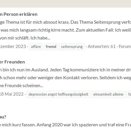
en Person erklären
ge Thema ist für mich absout krass. Das Thema Seitensprung verfo
was mich langsam richtig kirre macht. Zum aktuellen Fall: Ich we
n mir schläft. Ich habe...
ezember 2023
Antworten: 61
Forum
affäre
fremd
seitensprung
ter Freunden
n bin ich nun im Ausland. Jeden Tag kommuniziere ich in meiner d
ch schon mehr oder weniger den Kontakt verloren. Seitdem ich weg
ne Freunde scheinen...
18 Mai 2022
depression angst hoffnungslosigkeit
einsamkeit alleine
f
au?
te mich kurz fassen. Anfang 2020 war ich spazieren und traf eine F