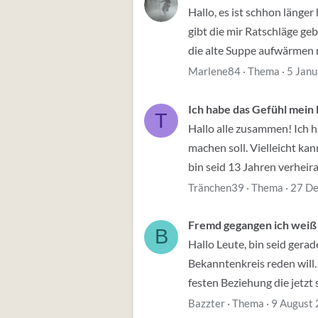
Hallo, es ist schhon länge
gibt die mir Ratschläge ge
die alte Suppe aufwärmen mu
Marlene84
Thema
5 Jan
Ich habe das Gefühl mein
T
Hallo alle zusammen! Ich h
machen soll. Vielleicht kan
bin seid 13 Jahren verheirat
Tränchen39
Thema
27 D
Fremd gegangen ich weiß 
B
Hallo Leute, bin seid gera
Bekanntenkreis reden will. 
festen Beziehung die jetzt 
Bazzter
Thema
9 August