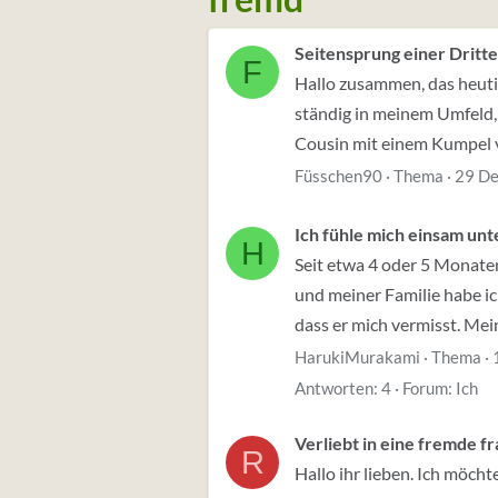
Seitensprung einer Dritt
F
Hallo zusammen, das heuti
ständig in meinem Umfeld, 
Cousin mit einem Kumpel vo
Füsschen90
Thema
29 D
Ich fühle mich einsam un
H
Seit etwa 4 oder 5 Monate
und meiner Familie habe i
dass er mich vermisst. Mei
HarukiMurakami
Thema
Antworten: 4
Forum:
Ich
Verliebt in eine fremde fr
R
Hallo ihr lieben. Ich möch