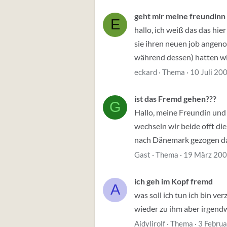
geht mir meine freundinn
E
hallo, ich weiß das das hie
sie ihren neuen job angeno
während dessen) hatten wir
eckard
Thema
10 Juli 20
ist das Fremd gehen???
G
Hallo, meine Freundin und
wechseln wir beide offt d
nach Dänemark gezogen da 
Gast
Thema
19 März 20
ich geh im Kopf fremd
A
was soll ich tun ich bin v
wieder zu ihm aber irgendw
Aidylirolf
Thema
3 Febru