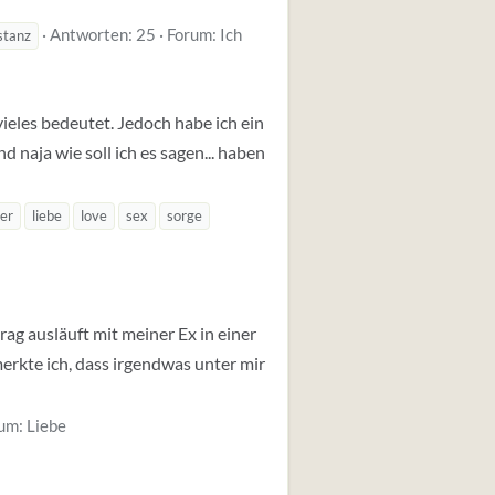
Antworten: 25
Forum:
Ich
stanz
vieles bedeutet. Jedoch habe ich ein
 naja wie soll ich es sagen... haben
er
liebe
love
sex
sorge
rag ausläuft mit meiner Ex in einer
rkte ich, dass irgendwas unter mir
um:
Liebe