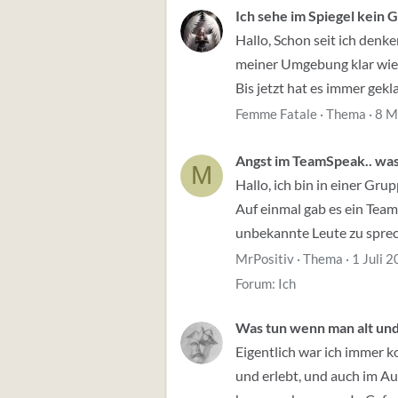
Ich sehe im Spiegel kein G
Hallo, Schon seit ich denk
meiner Umgebung klar wie s
Bis jetzt hat es immer gekla
Femme Fatale
Thema
8 M
Angst im TeamSpeak.. was 
M
Hallo, ich bin in einer Gru
Auf einmal gab es ein TeamS
unbekannte Leute zu sprech
MrPositiv
Thema
1 Juli 
Forum:
Ich
Was tun wenn man alt und 
Eigentlich war ich immer k
und erlebt, und auch im Aus