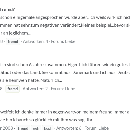
 fremd?
r schon einigemale angesprochen wurde aber...ich weiß wirklich nic
mmen hat sehr zum negativen verändert.kleines beispiel...bevor si
 an jeglichem...
08
Antworten: 4
Forum:
Liebe
fremd
 ich sind schon 6 Jahre zusammen. Eigentlich führen wir ein gute
ie Stadt oder das Land. Sie kommt aus Dänemark und ich aus Deuts
sie heimweh hatte. Natürlich...
08
Antworten: 2
Forum:
Liebe
fremd
erzweifelt ich denke immer in gegenwartvon meinem freund immer an
ie bin ichauch so glücklich mit ihm was sagt ihr
ar 2008
Antworten: 6
Forum:
Liebe
fremd
geh
kopf