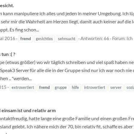
esicht.
en kann manipuliere ich alles und jeden in meiner Umgebung. Ich l
ehr mir die Wahrheit am Herzen liegt, damit auch keiner auf die 
ppt. Es fing schon...
ai 2016
Antworten: 66
Forum:
Ich
fremd
gesichtlos
sehnsucht
tun :( ?
ppe (etwas größer) wo wir täglich schreiben und viel spaß haben ne
peak3 Server für alle die in der Gruppe sind nur ich war noch nie d
en .. "werden...
2015
extrovertiert
fremd
gruppe
hilfe
introvertiert
server
sozi
einsam ist und relativ arm
ontaktfreudig, hatte lange eine große Familie und einen großen Fre
land gelebt. Ich nähere mich der 70, bin relativ fit, schaffe es ab