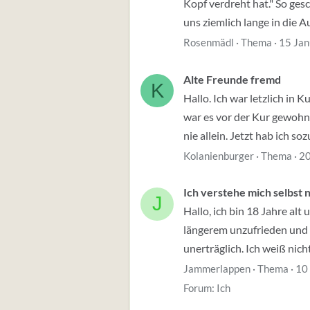
Kopf verdreht hat." So gesc
uns ziemlich lange in die Au
Rosenmädl
Thema
15 Jan
Alte Freunde fremd
K
Hallo. Ich war letzlich in 
war es vor der Kur gewohnt
nie allein. Jetzt hab ich soz
Kolanienburger
Thema
20
Ich verstehe mich selbst 
J
Hallo, ich bin 18 Jahre alt
längerem unzufrieden und un
unerträglich. Ich weiß nicht
Jammerlappen
Thema
10
Forum:
Ich