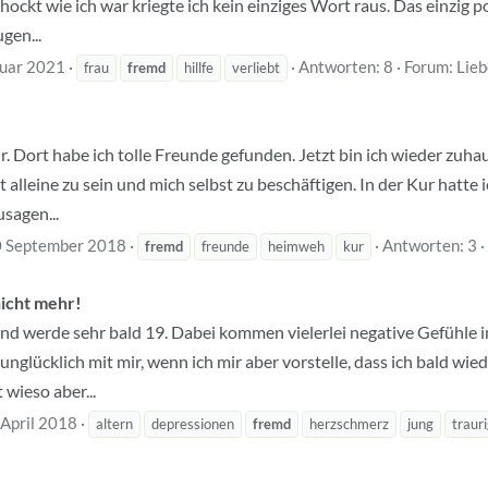
hockt wie ich war kriegte ich kein einziges Wort raus. Das einzig p
gen...
uar 2021
Antworten: 8
Forum:
Lieb
frau
fremd
hillfe
verliebt
Kur. Dort habe ich tolle Freunde gefunden. Jetzt bin ich wieder zuha
 alleine zu sein und mich selbst zu beschäftigen. In der Kur hatte
usagen...
 September 2018
Antworten: 3
fremd
freunde
heimweh
kur
nicht mehr!
 und werde sehr bald 19. Dabei kommen vielerlei negative Gefühle i
glücklich mit mir, wenn ich mir aber vorstelle, dass ich bald wiede
 wieso aber...
 April 2018
altern
depressionen
fremd
herzschmerz
jung
traur