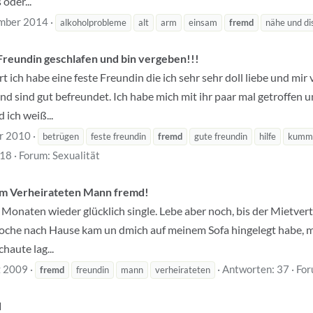
oder...
mber 2014
alkoholprobleme
alt
arm
einsam
fremd
nähe und di
Freundin geschlafen und bin vergeben!!!
 ich habe eine feste Freundin die ich sehr sehr doll liebe und mir 
 sind gut befreundet. Ich habe mich mit ihr paar mal getroffen und
 ich weiß...
r 2010
betrügen
feste freundin
fremd
gute freundin
hilfe
kumm
 18
Forum:
Sexualität
em Verheirateten Mann fremd!
 3 Monaten wieder glücklich single. Lebe aber noch, bis der Mietvert
oche nach Hause kam un dmich auf meinem Sofa hingelegt habe, me
chaute lag...
z 2009
Antworten: 37
For
fremd
freundin
mann
verheirateten
d