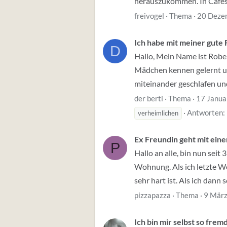
herauszukommen. In Cafes 
freivogel
Thema
20 Deze
Ich habe mit meiner gute 
D
Hallo, Mein Name ist Robert
Mädchen kennen gelernt und
miteinander geschlafen und
der berti
Thema
17 Janua
Antworten:
verheimlichen
Ex Freundin geht mit ein
P
Hallo an alle, bin nun seit
Wohnung. Als ich letzte W
sehr hart ist. Als ich dann s
pizzapazza
Thema
9 Mär
Ich bin mir selbst so frem