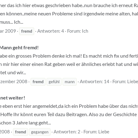
r her das ich hier etwas geschrieben habe..nun brauche ich erneut R
ben können..meine neuen Probleme sind irgendwie meine alten, hal
ss... Ich...
uar 2009
Antworten: 4
Forum:
Ich
fremd
 Mann geht fremd!
abe ein grosses Problem denke ich mal! Es macht mich fix und ferti
n mir hier einer einen Rat geben weil er ähnliches erlebt hat und w
et und wir...
ezember 2008
Antworten: 14
Forum:
Lieb
fremd
gefühl
mann
net weiter!
de eben erst hier angemeldet,da ich ein Problem habe über das nic
Hoffe Ihr könnt euren Teil dazu Beitragen. Also zu der Geschichte i
schon 3 Jahre lang geht...
 2008
Antworten: 2
Forum:
Liebe
fremd
gegangen