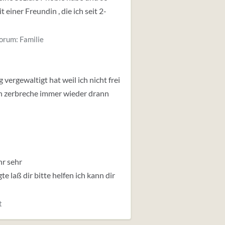
einer Freundin , die ich seit 2-
orum:
Familie
ergewaltigt hat weil ich nicht frei
t ich zerbreche immer wieder drann
hr sehr
 laß dir bitte helfen ich kann dir
t