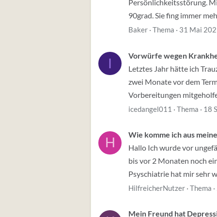
Persönlichkeitsstörung. Mit
90grad. Sie fing immer mehr
Baker
Thema
31 Mai 20
Vorwürfe wegen Krankhe
I
Letztes Jahr hätte ich Trau
zwei Monate vor dem Termin
Vorbereitungen mitgeholfen
icedangel011
Thema
18 
Wie komme ich aus mein
H
Hallo Ich wurde vor ungef
bis vor 2 Monaten noch ein
Psyschiatrie hat mir sehr 
HilfreicherNutzer
Thema
Mein Freund hat Depress