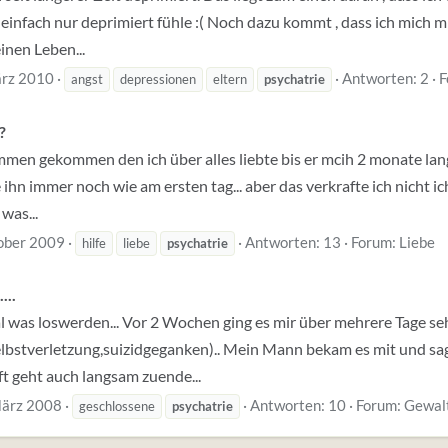
infach nur deprimiert fühle :( Noch dazu kommt , dass ich mich mit 
inen Leben...
rz 2010
Antworten: 2
F
angst
depressionen
eltern
psychatrie
?
men gekommen den ich über alles liebte bis er mcih 2 monate lang v
iebe ihn immer noch wie am ersten tag... aber das verkrafte ich nich
was...
ober 2009
Antworten: 13
Forum:
Liebe
hilfe
liebe
psychatrie
...
mal was loswerden... Vor 2 Wochen ging es mir über mehrere Tage se
bstverletzung,suizidgeganken).. Mein Mann bekam es mit und sagte
ft geht auch langsam zuende...
ärz 2008
Antworten: 10
Forum:
Gewal
geschlossene
psychatrie