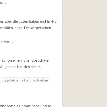
m:
Ich
, aber die guten haben erst in 4-8
ecklich lange. Die körperlichen
Forum:
Ich
uch schon einen jugendpsychater
 Allgemein hat sich nichts
psychatrie
ritzen
schneiden
h eine Soziale Phobie habe und so