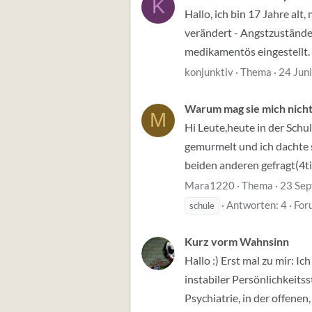
K
Hallo, ich bin 17 Jahre alt
verändert - Angstzustände
medikamentös eingestellt. E
konjunktiv
Thema
24 Jun
Warum mag sie mich nicht
M
Hi Leute,heute in der Schul
gemurmelt und ich dachte si
beiden anderen gefragt(4tis
Mara1220
Thema
23 Se
Antworten: 4
For
schule
Kurz vorm Wahnsinn
Hallo :) Erst mal zu mir: I
instabiler Persönlichkeit
Psychiatrie, in der offenen,