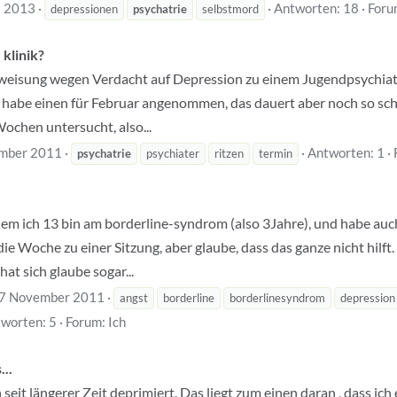
l 2013
Antworten: 18
Foru
depressionen
psychatrie
selbstmord
 klinik?
rweisung wegen Verdacht auf Depression zu einem Jugendpsychiater
 habe einen für Februar angenommen, das dauert aber noch so schr
ochen untersucht, also...
mber 2011
Antworten: 1
psychatrie
psychiater
ritzen
termin
t dem ich 13 bin am borderline-syndrom (also 3Jahre), und habe a
ie Woche zu einer Sitzung, aber glaube, dass das ganze nicht hilft.
hat sich glaube sogar...
7 November 2011
angst
borderline
borderlinesyndrom
depression
worten: 5
Forum:
Ich
..
n seit längerer Zeit deprimiert. Das liegt zum einen daran , dass ic