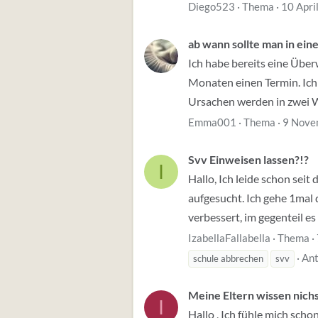
Diego523
Thema
10 Apri
ab wann sollte man in eine
Ich habe bereits eine Übe
Monaten einen Termin. Ich
Ursachen werden in zwei W
Emma001
Thema
9 Nove
Svv Einweisen lassen?!?
I
Hallo, Ich leide schon sei
aufgesucht. Ich gehe 1mal d
verbessert, im gegenteil es 
IzabellaFallabella
Thema
Ant
schule abbrechen
svv
Meine Eltern wissen nichs.
I
Hallo , Ich fühle mich scho