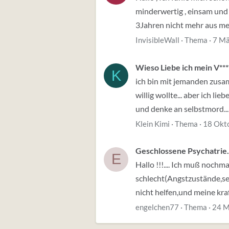
minderwertig , einsam und e
3Jahren nicht mehr aus me
InvisibleWall
Thema
7 Mä
Wieso Liebe ich mein V***
K
ich bin mit jemanden zusam
willig wollte... aber ich l
und denke an selbstmord... 
Klein Kimi
Thema
18 Okt
Geschlossene Psychatrie..
E
Hallo !!!.... Ich muß noch
schlecht(Angstzustände,sel
nicht helfen,und meine kra
engelchen77
Thema
24 M