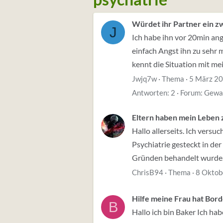
Würdet ihr Partner ein zw
J
Ich habe ihn vor 20min ang
einfach Angst ihn zu sehr 
kennt die Situation mit mei
Jwjq7w
Thema
5 März 2
Antworten: 2
Forum:
Gewa
Eltern haben mein Leben 
Hallo allerseits. Ich versu
Psychiatrie gesteckt in d
Gründen behandelt wurde. 
ChrisB94
Thema
8 Oktob
Hilfe meine Frau hat Bord
B
Hallo ich bin Baker Ich hab