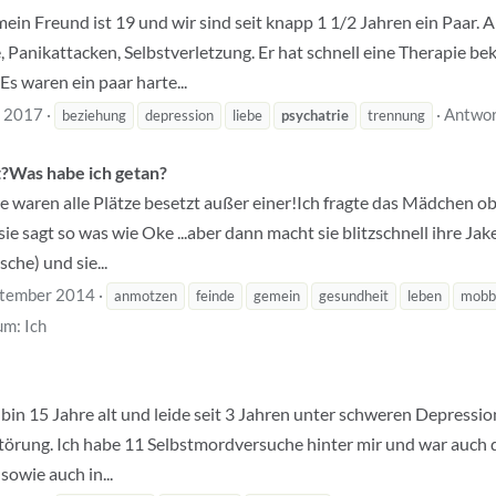
, mein Freund ist 19 und wir sind seit knapp 1 1/2 Jahren ein Paar.
, Panikattacken, Selbstverletzung. Er hat schnell eine Therapie
s waren ein paar harte...
i 2017
Antwor
beziehung
depression
liebe
psychatrie
trennung
?Was habe ich getan?
e waren alle Plätze besetzt außer einer!Ich fragte das Mädchen ob 
e sagt so was wie Oke ...aber dann macht sie blitzschnell ihre Jak
che) und sie...
ptember 2014
anmotzen
feinde
gemein
gesundheit
leben
mobb
um:
Ich
ch bin 15 Jahre alt und leide seit 3 Jahren unter schweren Depress
sstörung. Ich habe 11 Selbstmordversuche hinter mir und war auch
 sowie auch in...