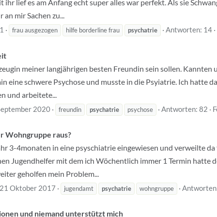
 ihr lief es am Anfang echt super alles war perfekt. Als sie Schwa
 an mir Sachen zu...
21
Antworten: 14
frau ausgezogen
hilfe borderline frau
psychatrie
it
zeugin meiner langjährigen besten Freundin sein sollen. Kannten uns
 eine schwere Psychose und musste in die Psyiatrie. Ich hatte das
 und arbeitete...
September 2020
Antworten: 82
F
freundin
psychatrie
psychose
er Wohngruppe raus?
ähr 3-4monaten in eine psyschiatrie eingewiesen und verweilte d
en Jugendhelfer mit dem ich Wöchentlich immer 1 Termin hatte der
weiter geholfen mein Problem...
21 Oktober 2017
Antworten
jugendamt
psychatrie
wohngruppe
ionen und niemand unterstützt mich