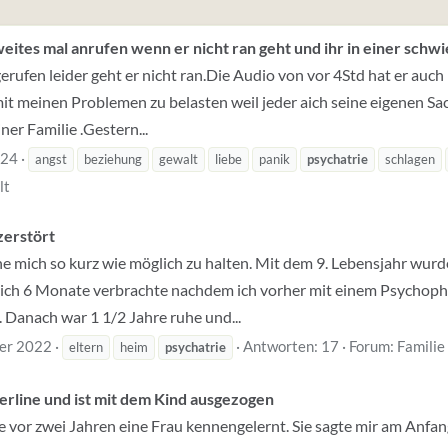
eites mal anrufen wenn er nicht ran geht und ihr in einer schwi
erufen leider geht er nicht ran.Die Audio von vor 4Std hat er auc
mit meinen Problemen zu belasten weil jeder aich seine eigenen S
ner Familie .Gestern...
024
angst
beziehung
gewalt
liebe
panik
psychatrie
schlagen
lt
zerstört
che mich so kurz wie möglich zu halten. Mit dem 9. Lebensjahr wurd
er ich 6 Monate verbrachte nachdem ich vorher mit einem Psychop
Danach war 1 1/2 Jahre ruhe und...
er 2022
Antworten: 17
Forum:
Familie
eltern
heim
psychatrie
erline und ist mit dem Kind ausgezogen
e vor zwei Jahren eine Frau kennengelernt. Sie sagte mir am Anfang