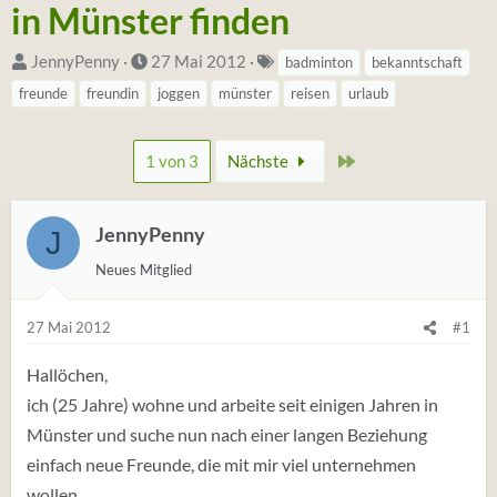
in Münster finden
S
D
S
JennyPenny
27 Mai 2012
badminton
bekanntschaft
t
a
t
freunde
freundin
joggen
münster
reisen
urlaub
a
t
i
r
u
c
Zuletzt
1 von 3
Nächste
t
m
h
e
S
w
r
t
o
JennyPenny
J
*
a
r
Neues Mitglied
i
r
t
n
t
e
27 Mai 2012
#1
(
t
Hallöchen,
a
ich (25 Jahre) wohne und arbeite seit einigen Jahren in
g
Münster und suche nun nach einer langen Beziehung
s
einfach neue Freunde, die mit mir viel unternehmen
)
wollen.