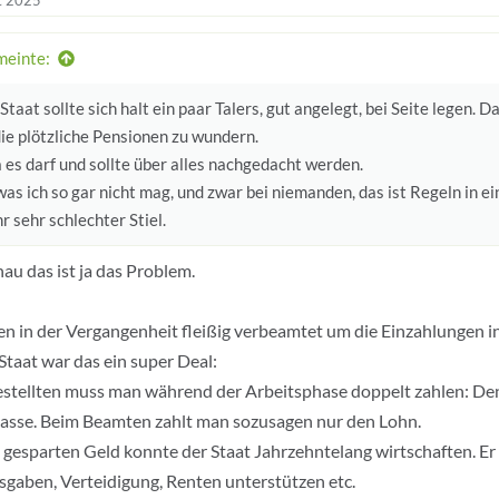
t 2025
meinte:
Staat sollte sich halt ein paar Talers, gut angelegt, bei Seite legen. D
ie plötzliche Pensionen zu wundern.
 es darf und sollte über alles nachgedacht werden.
as ich so gar nicht mag, und zwar bei niemanden, das ist Regeln in e
hr sehr schlechter Stiel.
au das ist ja das Problem.
n in der Vergangenheit fleißig verbeamtet um die Einzahlungen i
Staat war das ein super Deal:
stellten muss man während der Arbeitsphase doppelt zahlen: De
asse. Beim Beamten zahlt man sozusagen nur den Lohn.
gesparten Geld konnte der Staat Jahrzehntelang wirtschaften. Er a
sgaben, Verteidigung, Renten unterstützen etc.