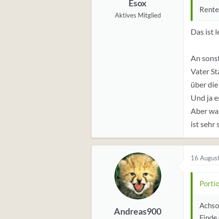
Esox
Rente
Aktives Mitglied
Das ist l
An sonst
Vater Sta
über die
Und ja e
Aber was
ist sehr 
16 Augus
Porti
Achso,
Andreas900
Finde 