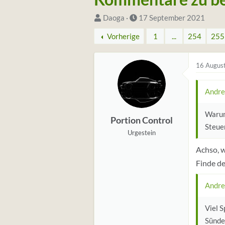
S
D
Daoga
17 September 2021
t
a
Vorherige
1
...
254
255
a
t
r
u
16 Augus
t
m
e
S
Andre
r
t
*
a
Warum
i
r
Portion Control
Steue
n
t
Urgestein
Achso, w
Finde de
Andre
Viel 
Sünden