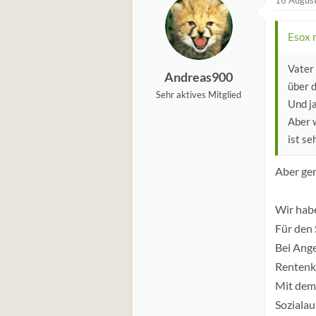
16 Augus
u
n
Esox 
g
e
Vater 
Andreas900
n
über d
:
Sehr aktives Mitglied
Und ja
Aber w
ist se
Aber gen
Wir habe
Für den 
Bei Ange
Rentenk
Mit dem 
Sozialau