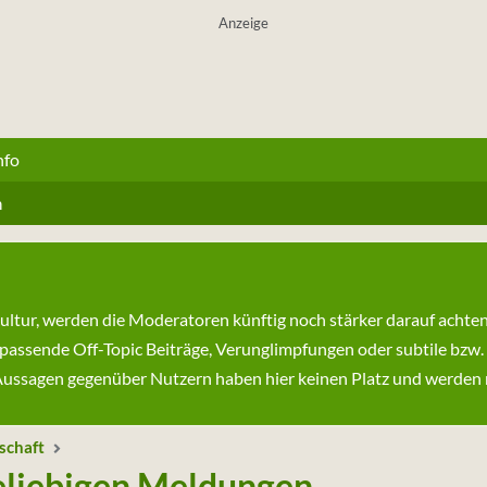
Anzeige
nfo
n
kultur, werden die Moderatoren künftig noch stärker darauf achte
passende Off-Topic Beiträge, Verunglimpfungen oder subtile bzw.
ssagen gegenüber Nutzern haben hier keinen Platz und werden ni
schaft
liebigen Meldungen