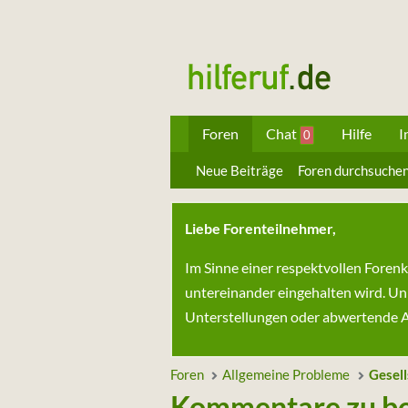
Foren
Chat
Hilfe
I
0
Neue Beiträge
Foren durchsuche
Liebe Forenteilnehmer,
Im Sinne einer respektvollen Foren
untereinander eingehalten wird. Un
Unterstellungen oder abwertende Au
Foren
Allgemeine Probleme
Gesell
Kommentare zu be