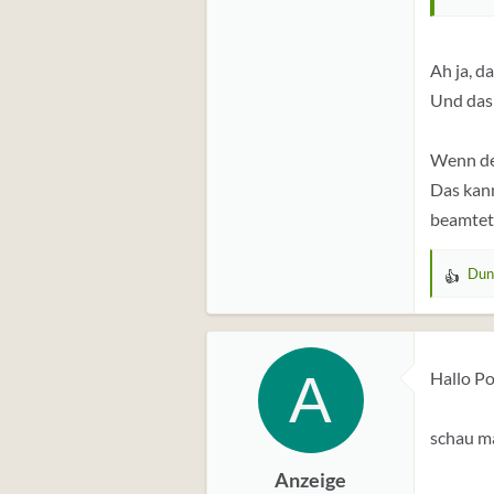
Ah ja, d
Und das 
Wenn der
Das kann
beamtet 
Dunk
W
e
r
t
A
Hallo Po
u
n
g
schau ma
e
Anzeige
n