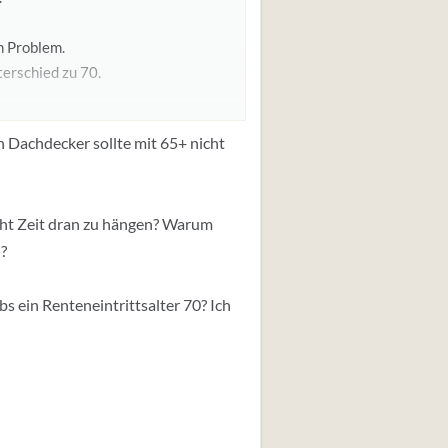
in Problem.
terschied zu 70.
nte gehen.
in Dachdecker sollte mit 65+ nicht
spielt das für eine Rolle ob man
eht Zeit dran zu hängen? Warum
n?
s ein Renteneintrittsalter 70? Ich