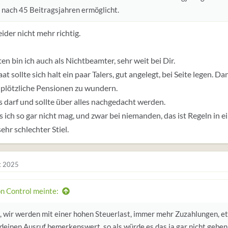
 nach 45 Beitragsjahren ermöglicht.
eider nicht mehr richtig.
en bin ich auch als Nichtbeamter, sehr weit bei Dir.
at sollte sich halt ein paar Talers, gut angelegt, bei Seite legen. D
 plötzliche Pensionen zu wundern.
s darf und sollte über alles nachgedacht werden.
 ich so gar nicht mag, und zwar bei niemanden, das ist Regeln in 
sehr schlechter Stiel.
t 2025
on Control meinte:
 wir werden mit einer hohen Steuerlast, immer mehr Zuzahlungen, etc
deinen Ausruf bemerkenswert, so als würde es das ja gar nicht geben