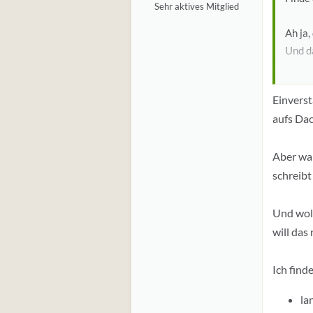
Sehr aktives Mitglied
Ah ja,
Und da
Wenn 
Einverst
Das ka
aufs Dac
beamte
Aber wa
schreibt
Und woll
will das 
Ich fin
la