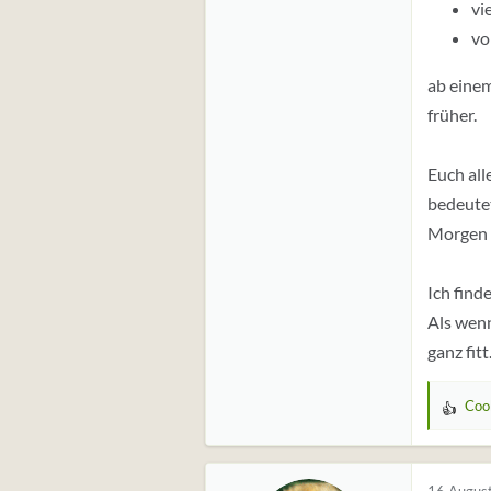
vi
vo
ab einem
früher.
Euch all
bedeutet
Morgen 
Ich find
Als wenn
ganz fit
Coo
W
e
r
t