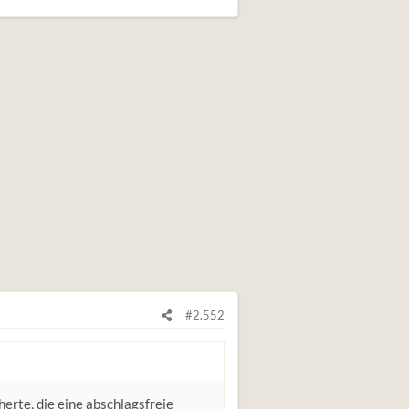
#2.552
erte, die eine abschlagsfreie