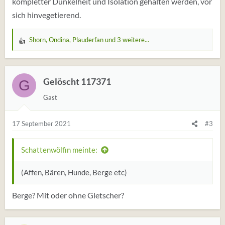
kompletter Dunkelheit und Isolation gehalten werden, vor
sich hinvegetierend.
Shorn
,
Ondina
,
Plauderfan
und 3 weitere...
W
e
r
t
Gelöscht 117371
G
u
Gast
n
g
e
17 September 2021
#3
n
:
Schattenwölfin meinte:
(Affen, Bären, Hunde, Berge etc)
Berge? Mit oder ohne Gletscher?