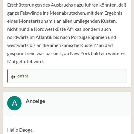
Erschütterungen des Ausbruchs dazu führen könnten, daß
ganze Felswände ins Meer abrutschen, mit dem Ergebnis
eines Monstertsunamis an allen umliegenden Küsten,
nicht nur die Nordwestküste Afrikas, sondern auch
nordwärts im Atlantik bis nach Portugal/Spanien und
westwärts bis an die amerikanische Küste. Man darf
gespannt sein was passiert, ob New York bald ein weiteres
Mal geflutet wird.
cafard
W
e
r
t
Anzeige
A
u
n
g
e
Hallo Daoga,
n