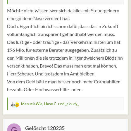
Möchte nicht wissen, wer sich da alles mit Steuergeldern
eine goldene Nase verdient hat.
Doch. Eigentlich bin ich schon dafür, dass das in Zukunft
vollumfänglich transparent gehandhabt werden muss.
Das lustige - oder traurige - das Verkehrsministerium hat
196 Mio. für externe Berater ausgegeben. Zusätzlich zu
den Millionen die sie trotzdem in irgendwelchem Blödsinn
versenkt haben, Bravo! Das muss man erst mal können,
Herr Scheuer. Und trotzdem im Amt bleiben.
Von dem Geld hätte man besser noch mehr Coronahilfen
bezahlt. Oder Hochwasserhilfe...oder...
ManuelaWie
,
Hase C.
und
_cloudy_
W
e
r
t
Gelöscht 120235
G