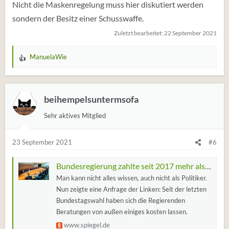
Nicht die Maskenregelung muss hier diskutiert werden
sondern der Besitz einer Schusswaffe.
Zuletzt bearbeitet:
22 September 2021
ManuelaWie
W
e
r
t
beihempelsuntermsofa
u
Sehr aktives Mitglied
n
g
e
23 September 2021
#6
n
:
Bundesregierung zahlte seit 2017 mehr als eine Milliarde für externe Berater
Man kann nicht alles wissen, auch nicht als Politiker.
Nun zeigte eine Anfrage der Linken: Seit der letzten
Bundestagswahl haben sich die Regierenden
Beratungen von außen einiges kosten lassen.
www.spiegel.de