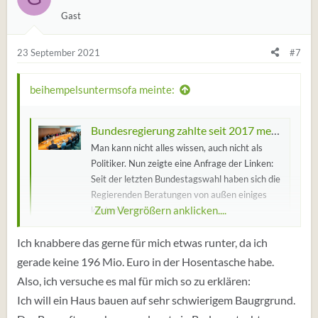
u
Gast
n
g
e
23 September 2021
#7
n
:
beihempelsuntermsofa meinte:
Bundesregierung zahlte seit 2017 mehr als eine Milliarde für externe Berater
Man kann nicht alles wissen, auch nicht als
Politiker. Nun zeigte eine Anfrage der Linken:
Seit der letzten Bundestagswahl haben sich die
Regierenden Beratungen von außen einiges
Zum Vergrößern anklicken....
kosten lassen.
www.spiegel.de
Ich knabbere das gerne für mich etwas runter, da ich
Das lustige - oder traurige - das Verkehrsministerium
gerade keine 196 Mio. Euro in der Hosentasche habe.
hat 196 Mio. für externe Berater ausgegeben.
Also, ich versuche es mal für mich so zu erklären:
Ich will ein Haus bauen auf sehr schwierigem Baugrgrund.