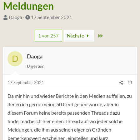
Meldungen
S
D
Daoga
17 September 2021
t
a
a
t
Zuletzt
1 von 257
Nächste
r
u
t
m
e
Daoga
S
D
r
t
Urgestein
*
a
i
r
17 September 2021
#1
n
t
Da mir hin und wieder Berichte in den Medien auffallen, zu
denen ich gerne meine 50 Cent geben würde, aber in
diesem Forum keine bereits passenden Threads dazu
finde, mache ich hier einen Thread auf, wo jeder solche
Meldungen, die ihm aus seinen eigenen Gründen
bemerkenswert erscheinen, einstellen und kurz