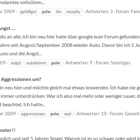
ndamtes vollsülzen...
ar 2009
Antworten: 3
Forum:
Fami
gefälligst
gehe
hin
murphy
gst ....
lo an alle, ich bin neu hier habe über google euer Forum gefunde
d fahre seit August/September 2008 wieder Auto. Davor bin ich 5 J
to und die Angst...
009
Antworten: 9
Forum:
Sonstiges
angst
autofahren
gehe
d Aggressionen um?
bin neu hier und möchte gleich mal etwas loswerden. Ích habe nie
 immer unterdrücken. War ich also mal mehr oder weniger sauer,
 beachtet. Ich hatte...
ar 2009
Antworten: 10
Forum:
Gewalt
aggressionen
gehe
wut
loster!!
nnlich und seit 5 Jahren Singel. Warum ist es so schwer oder wird 