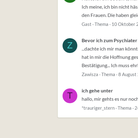
Ich meine, ich bin nicht hä
den Frauen. Die haben gleic
Gast
Thema
10 Oktober 
Bevor ich zum Psychiater 
Z
...dachte ich mir man könn
hat in mir die Hoffnung ges
Bestätigung... Ich muss ehrl
Zawisza
Thema
8 August
ich gehe unter
T
hallo, mir gehts es nur no
*trauriger_stern
Thema
2