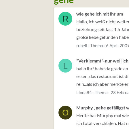
wie gehe ich mit ihr um
R
Hallo, ich weiß nicht weit
beziehung seit fast 1,5 Ja
große liebe gefunden habe. 
rubell
Thema
6 April 200
"Verklemmt"-nur weil ich 
L
hallo ihr! habe da grade a
essen, das restaurant ist 
rein...als ich aber merkte er 
Linda84
Thema
23 Febru
Murphy , gehe gefälligst 
O
Heute hat Murphy mal wied
ich total verschlafen. Hat