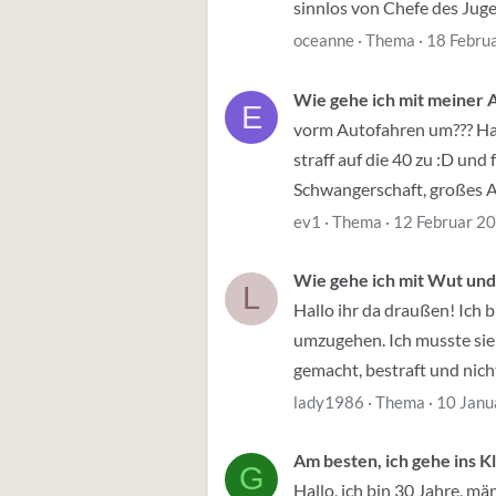
sinnlos von Chefe des Juge
oceanne
Thema
18 Febru
Wie gehe ich mit meiner An
E
vorm Autofahren um??? Hal
straff auf die 40 zu :D un
Schwangerschaft, großes Au
ev1
Thema
12 Februar 2
Wie gehe ich mit Wut un
L
Hallo ihr da draußen! Ich 
umzugehen. Ich musste sie
gemacht, bestraft und nicht
lady1986
Thema
10 Janu
Am besten, ich gehe ins K
G
Hallo, ich bin 30 Jahre, mä