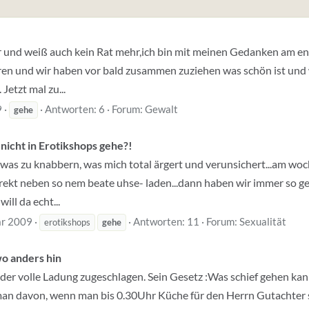
er und weiß auch kein Rat mehr,ich bin mit meinen Gedanken am end
hren und wir haben vor bald zusammen zuziehen was schön ist und w
Jetzt mal zu...
9
Antworten: 6
Forum:
Gewalt
gehe
nicht in Erotikshops gehe?!
n was zu knabbern, was mich total ärgert und verunsichert...am w
direkt neben so nem beate uhse- laden...dann haben wir immer so g
will da echt...
ar 2009
Antworten: 11
Forum:
Sexualität
erotikshops
gehe
wo anders hin
er volle Ladung zugeschlagen. Sein Gesetz :Was schief gehen kan
 man davon, wenn man bis 0.30Uhr Küche für den Herrn Gutachter s