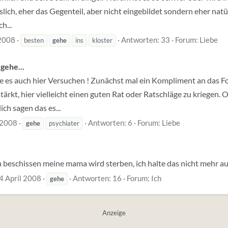
sslich, eher das Gegenteil, aber nicht eingebildet sondern eher nat
h...
2008
Antworten: 33
Forum:
Liebe
besten
gehe
ins
kloster
gehe...
te es auch hier Versuchen ! Zunächst mal ein Kompliment an das F
tärkt, hier vielleicht einen guten Rat oder Ratschläge zu kriegen. 
ich sagen das es...
 2008
Antworten: 6
Forum:
Liebe
gehe
psychiater
ch beschissen meine mama wird sterben, ich halte das nicht mehr a
4 April 2008
Antworten: 16
Forum:
Ich
gehe
Anzeige