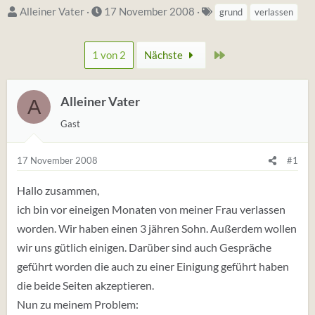
S
D
S
Alleiner Vater
17 November 2008
grund
verlassen
t
a
t
a
t
i
Zuletzt
1 von 2
Nächste
r
u
c
t
m
h
e
S
w
Alleiner Vater
A
r
t
o
Gast
*
a
r
i
r
t
17 November 2008
#1
n
t
e
(
Hallo zusammen,
t
ich bin vor eineigen Monaten von meiner Frau verlassen
a
worden. Wir haben einen 3 jähren Sohn. Außerdem wollen
g
wir uns gütlich einigen. Darüber sind auch Gespräche
s
geführt worden die auch zu einer Einigung geführt haben
)
die beide Seiten akzeptieren.
Nun zu meinem Problem: