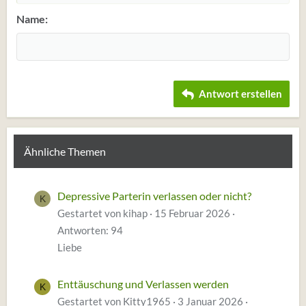
Heading 2
Georgia
15
Justify text
Einzug verkleinern
Name
Heading 3
18
Tahoma
22
Times New Roman
26
Trebuchet MS
Antwort erstellen
Verdana
Ähnliche Themen
Depressive Parterin verlassen oder nicht?
K
Gestartet von kihap
15 Februar 2026
Antworten: 94
Liebe
Enttäuschung und Verlassen werden
K
Gestartet von Kitty1965
3 Januar 2026