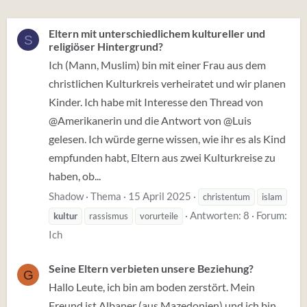
Eltern mit unterschiedlichem kultureller und
S
religiöser Hintergrund?
Ich (Mann, Muslim) bin mit einer Frau aus dem
christlichen Kulturkreis verheiratet und wir planen
Kinder. Ich habe mit Interesse den Thread von
@Amerikanerin und die Antwort von @Luis
gelesen. Ich würde gerne wissen, wie ihr es als Kind
empfunden habt, Eltern aus zwei Kulturkreise zu
haben, ob...
Shadow
Thema
15 April 2025
christentum
islam
Antworten: 8
Forum:
kultur
rassismus
vorurteile
Ich
Seine Eltern verbieten unsere Beziehung?
G
Hallo Leute, ich bin am boden zerstört. Mein
Freund ist Albaner (aus Mazedonien) und ich bin