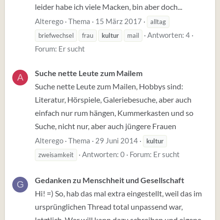
leider habe ich viele Macken, bin aber doch...
Alterego
Thema
15 März 2017
alltag
Antworten: 4
briefwechsel
frau
kultur
mail
Forum:
Er sucht
Suche nette Leute zum Mailem
A
Suche nette Leute zum Mailen, Hobbys sind:
Literatur, Hörspiele, Galeriebesuche, aber auch
einfach nur rum hängen, Kummerkasten und so
Suche, nicht nur, aber auch jüngere Frauen
Alterego
Thema
29 Juni 2014
kultur
Antworten: 0
Forum:
Er sucht
zweisamkeit
Gedanken zu Menschheit und Gesellschaft
G
Hi! =) So, hab das mal extra eingestellt, weil das im
ursprünglichen Thread total unpassend war,
letztlich. Wer will kann dazu schreiben und eigene