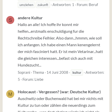
Antworten: 1
Forum:
Beruf
umziehen
zukunft
andere Kultur
S
Hallo an alle! Ich hoffe ihr konnt mir
helfen...erstmalls enschuldigung fur die
Rechtschreibe Felhler. Also dann...hmmm, wie soll
ich anfangen. Ich habe einen Mann kenengelernt
der mich fasciniert hatt. Er ist mein Vetarinar...hatt
die gleichen interessen...befast sich auch mit
Hundezucht...
Soprani
Thema
14 Juni 2008
Antworten:
kultur
5
Forum:
Liebe
Holocaust - Vergessen? (war: Deutsche Kultur)
M
Auschwitz oder Buchenwald hat bei mir nichts mit
Kultur zu tun oder zählen die neuerdings zum
Kulturerbe - was dort abging würde ich nicht als