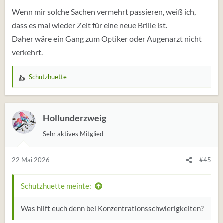
Wenn mir solche Sachen vermehrt passieren, weiß ich,
dass es mal wieder Zeit für eine neue Brille ist.
Daher wäre ein Gang zum Optiker oder Augenarzt nicht
verkehrt.
Schutzhuette
W
e
r
t
Hollunderzweig
u
Sehr aktives Mitglied
n
g
e
22 Mai 2026
#45
n
:
Schutzhuette meinte:
Was hilft euch denn bei Konzentrationsschwierigkeiten?