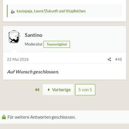
kasiopaja
,
Leere?Zukunft
und
Ittüpfelchen
W
e
r
t
Santino
u
Moderator
Teammitglied
n
g
e
22 Mai 2026
#48
n
:
Auf Wunsch geschlossen.
Erste
Vorherige
5 von 5
Für weitere Antworten geschlossen.