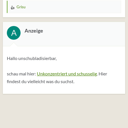
Grisu
W
e
r
t
Anzeige
A
u
n
g
e
Hallo unschubladisierbar,
n
:
schau mal hier:
Unkonzentriert und schusselig
. Hier
findest du vielleicht was du suchst.