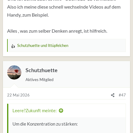
Also ich meine diese schnell wechselnde Videos auf dem
Handy, zum Beispiel.
Alles , was zum selber Denken anregt, ist hilfreich.
Schutzhuette
und
Ittüpfelchen
W
e
r
t
Schutzhuette
u
Aktives Mitglied
n
g
e
22 Mai 2026
#47
n
:
Leere?Zukunft meinte:
Um die Konzentration zu stärken: