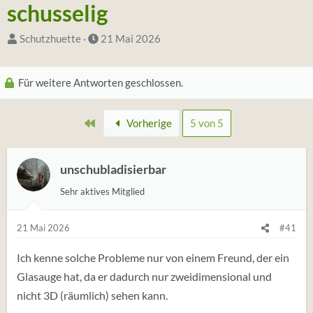
schusselig
S
D
Schutzhuette
21 Mai 2026
t
a
a
t
Für weitere Antworten geschlossen.
r
u
t
m
Erste
Vorherige
5 von 5
e
S
r
t
*
a
unschubladisierbar
i
r
Sehr aktives Mitglied
n
t
21 Mai 2026
#41
Ich kenne solche Probleme nur von einem Freund, der ein
Glasauge hat, da er dadurch nur zweidimensional und
nicht 3D (räumlich) sehen kann.