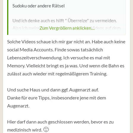
Sudoku oder andere Rätsel
Und ich denke auch es hilft " Überreize" zu vermeiden.
Also ich meine diese schnell wechselnde Videos auf dem
Zum Vergrößern anklicken....
Handy, zum Beispiel.
Solche Videos schaue ich mir gar nicht an. Habe auch keine
social Media Accounts. Finde sowas tatsächlich
Alles , was zum selber Denken anregt, ist hilfreich.
Lebenszeitverschwendung. Ich versuche es mal mit
Memory. Vielleicht bringt es ja was. Und wenn die Bahn es
zulässt auch wieder mit regelmäßigerem Training.
Und suche Haus und dann ggf. Augenarzt auf.
Danke für eure Tipps, insbesondere jene mit dem
Augenarzt.
Hier darf dann auch geschlossen werden, bevor es zu
🙂
medizinisch wird.