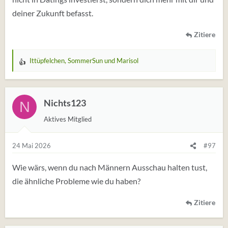
deiner Zukunft befasst.
Zitiere
Ittüpfelchen
,
SommerSun
und
Marisol
W
e
r
t
Nichts123
N
u
Aktives Mitglied
n
g
e
24 Mai 2026
#97
n
:
Wie wärs, wenn du nach Männern Ausschau halten tust,
die ähnliche Probleme wie du haben?
Zitiere