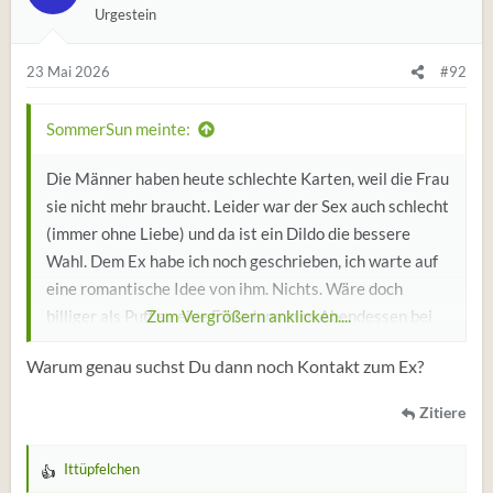
Urgestein
23 Mai 2026
#92
SommerSun meinte:
Die Männer haben heute schlechte Karten, weil die Frau
sie nicht mehr braucht. Leider war der Sex auch schlecht
(immer ohne Liebe) und da ist ein Dildo die bessere
Wahl. Dem Ex habe ich noch geschrieben, ich warte auf
eine romantische Idee von ihm. Nichts. Wäre doch
billiger als Puff so eine Einladung zum Abendessen bei
Zum Vergrößern anklicken....
sich. Ach ich vergass er wohnt ja in der WG oder bei der
Warum genau suchst Du dann noch Kontakt zum Ex?
EX . Oder Frau? Strich drunter.
Zitiere
Was mir momentan auffällt. Ich bin immer auf der Flucht
und gleichzeitig auf der Suche. Ich weiß aber nicht was
Ittüpfelchen
W
es ist. Nicht der Mann und auch nicht das Hobby.