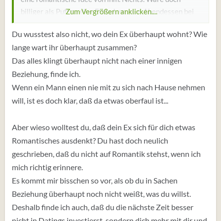
billiger als Puff so eine Einladung zum Abendessen bei
Zum Vergrößern anklicken....
sich. Ach ich vergass er wohnt ja in der WG oder bei der
Du wusstest also nicht, wo dein Ex überhaupt wohnt? Wie
EX . Oder Frau? Strich drunter.
lange wart ihr überhaupt zusammen?
Das alles klingt überhaupt nicht nach einer innigen
Was mir momentan auffällt. Ich bin immer auf der Flucht
und gleichzeitig auf der Suche. Ich weiß aber nicht was
Beziehung, finde ich.
es ist. Nicht der Mann und auch nicht das Hobby.
Wenn ein Mann einen nie mit zu sich nach Hause nehmen
will, ist es doch klar, daß da etwas oberfaul ist...
Aber wieso wolltest du, daß dein Ex sich für dich etwas
Romantisches ausdenkt? Du hast doch neulich
geschrieben, daß du nicht auf Romantik stehst, wenn ich
mich richtig erinnere.
Es kommt mir bisschen so vor, als ob du in Sachen
Beziehung überhaupt noch nicht weißt, was du willst.
Deshalb finde ich auch, daß du die nächste Zeit besser
nicht in Datings investierst, sondern dich mehr mit dir und