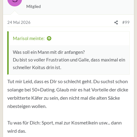
u
Mitglied
n
g
e
24 Mai 2026
#99
n
:
Marisol meinte:
Was soll ein Mann mit dir anfangen?
Du bist so voller Frustration und Galle, dass maximal ein
schneller Koitus drin ist.
Tut mir Leid, dass es DIr so schlecht geht. Du suchst schon
solange bei 50+Dating. Glaub mir es hat Vorteile der dicke
verbitterte Käfer zu sein, den nicht mal die alten Säcke
nbesteigen wollen.
Tu was für Dich: Sport, mal zur Kosmetikein usw... dann
wird das.