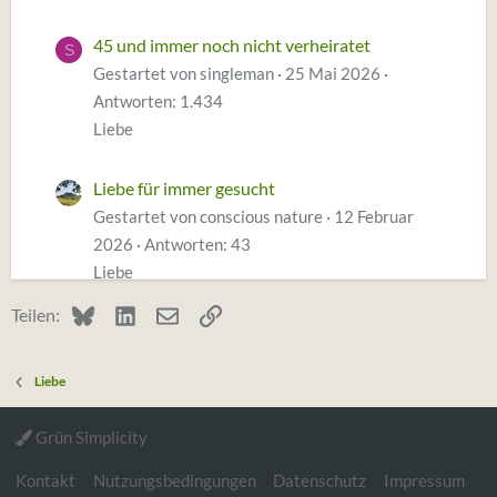
45 und immer noch nicht verheiratet
S
Gestartet von singleman
25 Mai 2026
Antworten: 1.434
Liebe
Liebe für immer gesucht
Gestartet von conscious nature
12 Februar
2026
Antworten: 43
Liebe
Bluesky
LinkedIn
E-Mail
Link
Teilen:
Vermisse ihn immer mehr, wie damit
M
umgehen?
Liebe
Gestartet von Megacrit
20 November 2025
Antworten: 94
Grün Simplicity
Liebe
Kontakt
Nutzungsbedingungen
Datenschutz
Impressum