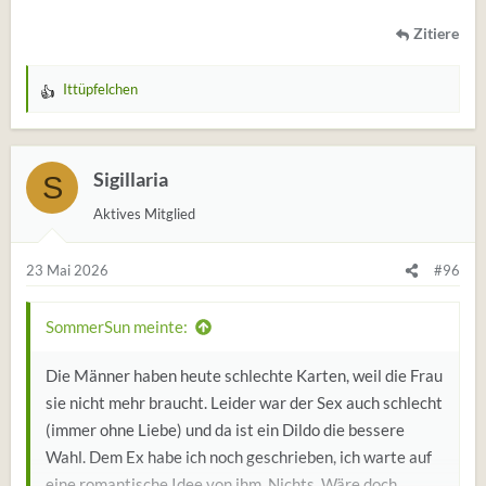
Zitiere
Ittüpfelchen
W
e
r
t
Sigillaria
S
u
Aktives Mitglied
n
g
e
23 Mai 2026
#96
n
:
SommerSun meinte:
Die Männer haben heute schlechte Karten, weil die Frau
sie nicht mehr braucht. Leider war der Sex auch schlecht
(immer ohne Liebe) und da ist ein Dildo die bessere
Wahl. Dem Ex habe ich noch geschrieben, ich warte auf
eine romantische Idee von ihm. Nichts. Wäre doch