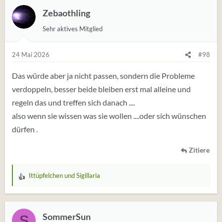
Zebaothling
Sehr aktives Mitglied
24 Mai 2026
#98
Das würde aber ja nicht passen, sondern die Probleme
verdoppeln, besser beide bleiben erst mal alleine und
regeln das und treffen sich danach ....
also wenn sie wissen was sie wollen ....oder sich wünschen
dürfen .
Zitiere
Ittüpfelchen
und
Sigillaria
W
e
r
t
SommerSun
S