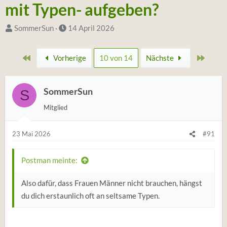
mit Typen- aufgeben?
S
D
SommerSun
14 April 2026
t
a
a
t
Erste
Zuletz
Vorherige
10 von 14
Nächste
r
u
t
m
e
SommerSun
S
S
r
t
Mitglied
*
a
i
r
23 Mai 2026
#91
n
t
Postman meinte:
Also dafür, dass Frauen Männer nicht brauchen, hängst
du dich erstaunlich oft an seltsame Typen.