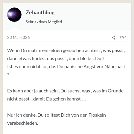
r
t
Zebaothling
u
Sehr aktives Mitglied
n
g
e
23 Mai 2026
#94
n
:
Wenn Du mal im einzelnen genau betrachtest , was passt ,
dann etwas findest das passt , dann bleibst Du ?
Ist es dann nicht so , das Du panische Angst vor Nähe hast
?
Es kann aber ja auch sein , Du suchst was , was im Grunde
nicht passt ...damit Du gehen kannst .....
Nur ich denke, Du solltest Dich von den Floskeln
verabschieden.