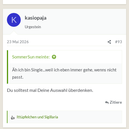
e
r
t
kasiopaja
K
u
Urgestein
n
g
e
23 Mai 2026
#93
n
:
SommerSun meinte:
Äh ich bin Single...weil ich eben immer gehe, wenns nicht
passt.
Du solltest mal Deine Auswahl überdenken.
Zitiere
Ittüpfelchen
und
Sigillaria
W
e