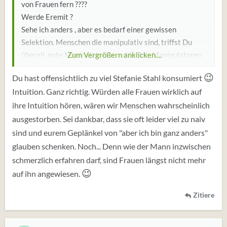
von Frauen fern ????
Werde Eremit ?
Sehe ich anders , aber es bedarf einer gewissen
Selektion. Menschen die manipulativ sind, triffst Du
überall, gute Manipulatoren , schlechte Manipulatoren ,
Zum Vergrößern anklicken....
gute Manipulatorinnen, schlechte Manipulatorinnen .
😉
Du hast offensichtlich zu viel Stefanie Stahl konsumiert
Intuition. Ganz richtig. Würden alle Frauen wirklich auf
Aber Bindungsverhalten - das ist praktisch die Art und
ihre Intuition hören, wären wir Menschen wahrscheinlich
Weise , wie Du Dich an andere bindest, das kann man
ändern und differenzieren.
ausgestorben. Sei dankbar, dass sie oft leider viel zu naiv
Es gibt das Gefühl und in dem Gefühl gibt es ganz viele
sind und eurem Geplänkel von "aber ich bin ganz anders"
Parameter - so etwas wie Verlangen , Liebe ,
glauben schenken. Noch... Denn wie der Mann inzwischen
Befriedigung, Sinnhaftigkeit ( Sehen / Riechen/ Hören/
schmerzlich erfahren darf, sind Frauen längst nicht mehr
Schmecken / Tasten, etc.
😉
auf ihn angewiesen.
betrachtest Du da die eigenen Gefühle mal etwas
genauer , wirst Du feststellen so ein Gefühl kann stark
Zitiere
werden, kann sich verselbstständigen , besonders wenn
man danach hungert, kann aber auch sehr weh tun.