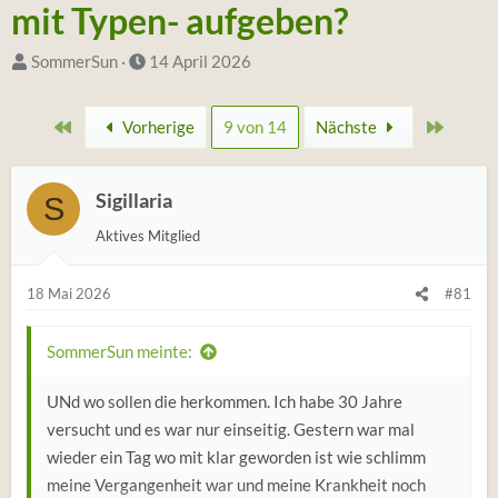
mit Typen- aufgeben?
S
D
SommerSun
14 April 2026
t
a
a
t
Erste
Zuletz
Vorherige
9 von 14
Nächste
r
u
t
m
e
Sigillaria
S
S
r
t
Aktives Mitglied
*
a
i
r
18 Mai 2026
#81
n
t
SommerSun meinte:
UNd wo sollen die herkommen. Ich habe 30 Jahre
versucht und es war nur einseitig. Gestern war mal
wieder ein Tag wo mit klar geworden ist wie schlimm
meine Vergangenheit war und meine Krankheit noch