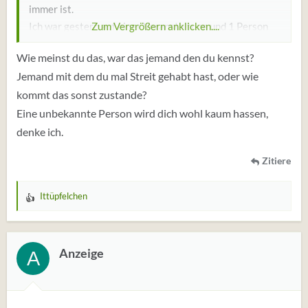
immer ist.
Ich war gestern auf einer Veranstaltung und 1 Person
Zum Vergrößern anklicken....
hat mich so gehasst und mir das gezeigt. Es hat lange
Wie meinst du das, war das jemand den du kennst?
gedauert bis ich es gemerkt habe. Das ist immer so, dass
Jemand mit dem du mal Streit gehabt hast, oder wie
ich lange brauche bei sowas.
kommt das sonst zustande?
Eine unbekannte Person wird dich wohl kaum hassen,
denke ich.
Zitiere
Ittüpfelchen
W
e
r
t
Anzeige
A
u
n
g