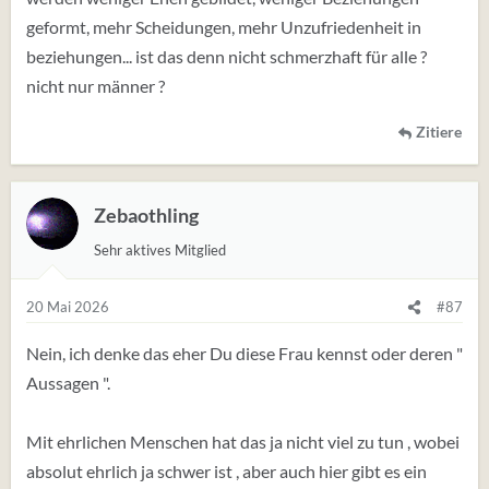
geformt, mehr Scheidungen, mehr Unzufriedenheit in
Und wenn Du nun das intuitive beachtest , das rationale
beziehungen... ist das denn nicht schmerzhaft für alle ?
nicht außer Acht lässt und das Gefühl gesondert
nicht nur männer ?
daneben siehst , kann Du klar " Nein " sagen. Immer
dann - wenn Dir derartige Menschen begegnen.
Zitiere
Aber Du kannst es auch nutzen , je achtsamer Du bist, je
geschulter Deine Intuition ist, desto mehr bist Du in der
Lage zu erkennen.
Zebaothling
Sehr aktives Mitglied
Warum also langweilige Zeit verbringen , Wochen
verstreichen , mehrere Treffen - wenn man eigentlich
20 Mai 2026
#87
schon erkannt hat - , wenn Du da hörst wäre gut wenn
...... dann musst Du es überprüfen , wenn es nicht gut ist
Nein, ich denke das eher Du diese Frau kennst oder deren "
...geh. Aber das geht nicht , die Bindung ist zu stark ......
Aussagen ".
Du verzeihst , vertraust erneut , hälst still, etc . alles nur
Mit ehrlichen Menschen hat das ja nicht viel zu tun , wobei
wegen der Bindung ...der selbstauferlegten ....da hatte
absolut ehrlich ja schwer ist , aber auch hier gibt es ein
ich die Hoffnung ....