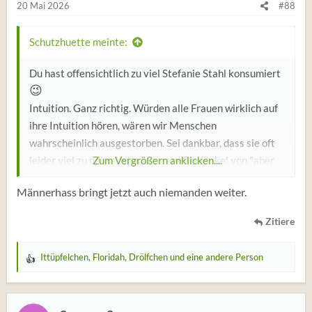
20 Mai 2026
#88
Schutzhuette meinte:
Du hast offensichtlich zu viel Stefanie Stahl konsumiert
😉
Intuition. Ganz richtig. Würden alle Frauen wirklich auf
ihre Intuition hören, wären wir Menschen
wahrscheinlich ausgestorben. Sei dankbar, dass sie oft
leider viel zu naiv sind und eurem Geplänkel von "aber
Zum Vergrößern anklicken....
ich bin ganz anders" glauben schenken. Noch... Denn wie
Männerhass bringt jetzt auch niemanden weiter.
der Mann inzwischen schmerzlich erfahren darf, sind
😉
Frauen längst nicht mehr auf ihn angewiesen.
Zitiere
Ittüpfelchen
,
Floridah
,
Drölfchen
und eine andere Person
W
e
r
t