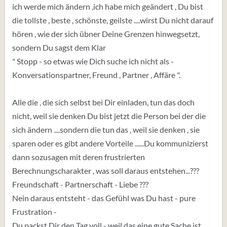
ich werde mich ändern ,ich habe mich geändert , Du bist
die tollste , beste , schönste, geilste ....wirst Du nicht darauf
hören , wie der sich übner Deine Grenzen hinwegsetzt,
sondern Du sagst dem Klar
" Stopp - so etwas wie Dich suche ich nicht als -
Konversationspartner, Freund , Partner , Affäre ".
Alle die , die sich selbst bei Dir einladen, tun das doch
nicht, weil sie denken Du bist jetzt die Person bei der die
sich ändern ....sondern die tun das , weil sie denken , sie
sparen oder es gibt andere Vorteile ......Du kommunizierst
dann sozusagen mit deren frustrierten
Berechnungscharakter , was soll daraus entstehen...???
Freundschaft - Partnerschaft - Liebe ???
Nein daraus entsteht - das Gefühl was Du hast - pure
Frustration -
Du packst Dir den Tag voll - weil das eine gute Sache ist,