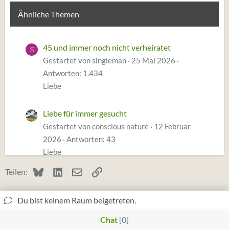
Ähnliche Themen
45 und immer noch nicht verheiratet
S
Gestartet von singleman
25 Mai 2026
Antworten: 1.434
Liebe
Liebe für immer gesucht
Gestartet von conscious nature
12 Februar
2026
Antworten: 43
Liebe
Bluesky
LinkedIn
E-Mail
Link
Teilen:
Vermisse ihn immer mehr, wie damit
M
umgehen?
Du bist keinem Raum beigetreten.
Liebe
Gestartet von Megacrit
20 November 2025
Antworten: 94
Chat
0
Grün Simplicity