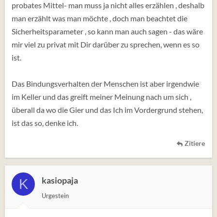
probates Mittel- man muss ja nicht alles erzählen , deshalb
Quatsch die reicht da nicht , da brauchst Du Gewissheit.
man erzählt was man möchte , doch man beachtet die
Sicherheitsparameter , so kann man auch sagen - das wäre
Aber von vorne herein zu sagen - " Eigentlich aus Angst .
wieder verletzt zu werden ,enttäuscht zu sein , nicht fair
mir viel zu privat mit Dir darüber zu sprechen, wenn es so
behandelt zu sein " - wäre die Wahrheit
ist.
oder ?
Das Bindungsverhalten der Menschen ist aber irgendwie
Beantworte es für Dich selbst, wenn Du darüber
im Keller und das greift meiner Meinung nach um sich ,
nachdenkst , wie das so von Statten geht, mit der
überall da wo die Gier und das Ich im Vordergrund stehen,
Bindung, bei Dir .
ist das so, denke ich.
https://www.youtube.com/watch?
Zitiere
v=teeLaGLdJn8&list=RDteeLaGLdJn8&start_radio=1
kasiopaja
K
Urgestein