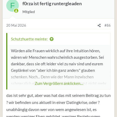
Man kann sich , wenn man schweren Missbrauch erlebt
f0rza ist fertig runtergleaden
F
hat oft " aus dem Gefühl ausklinken " in so einem
Mitglied
Zustand spürt man dann weniger Schmerz und man
distanziert sich von sich selbst.
20 Mai 2026
#86
Aber auch das ist ein Muster . Erträgt man also mehr je
Schutzhuette meinte:
geübter man darin ist ?
Erträgt man überhaupt , warum , weil es immer schon so
Würden alle Frauen wirklich auf ihre Intuition hören,
war ....? Alles Gefühle ? Nein
wären wir Menschen wahrscheinlich ausgestorben. Sei
schon sind wir beim Verstand gelandet ,
dankbar, dass sie oft leider viel zu naiv sind und eurem
das was Du denkst, , dass was Du weißt ( nicht zu wissen
Geplänkel von "aber ich bin ganz anders" glauben
glaubst ) das was Du glaubst , denn der Verstand
schenken. Noch... Denn wie der Mann inzwischen
gliedert sich in das was Du glaubst und hoffst und
schmerzlich erfahren darf, sind Frauen längst nicht mehr
Zum Vergrößern anklicken....
wünschst und in das was wirklich ist und wieviel Du
😉
auf ihn angewiesen.
davon erkennst.
das ist sehr gut, aber was hat das mit seinem Beitrag zu tun
? wir befinden uns aktuell in einer Datingkrise, oder ?
Aber Du besitzt als Mensch durchaus noch mehr,
unabhängig davon wer von wem angewiesen ist, es
nämlich eine Intuition.
werden weniger Ehen gebildet, weniger Beziehungen