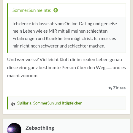
n
:
SommerSun meinte:
Ich denke ich lasse ab vom Online-Dating und genieße
mein Leben wie es MIR mit all meinen schlechten
Erfahrungen und Krankheiten möglich ist. Ich muss es
mir nicht noch schwerer und schlechter machen.
Und wer weiss? Vielleicht läuft dir im realen Leben genau
diese eine ganz bestimmte Person über den Weg ...... und es
macht zoooom
Zitiere
Sigillaria
,
SommerSun
und
Ittüpfelchen
W
e
r
t
Zebaothling
u