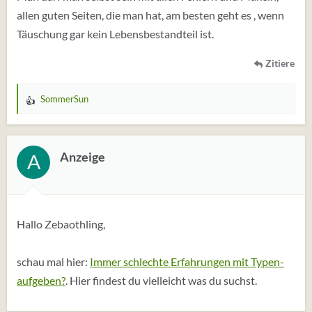
allen guten Seiten, die man hat, am besten geht es , wenn
Täuschung gar kein Lebensbestandteil ist.
Zitiere
SommerSun
W
e
r
t
Anzeige
A
u
n
g
e
Hallo Zebaothling,
n
:
schau mal hier:
Immer schlechte Erfahrungen mit Typen-
aufgeben?
. Hier findest du vielleicht was du suchst.