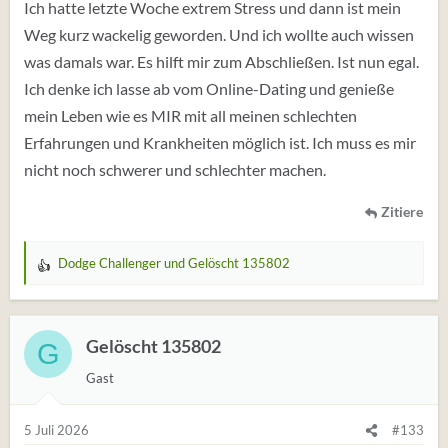
Ich hatte letzte Woche extrem Stress und dann ist mein
Weg kurz wackelig geworden. Und ich wollte auch wissen
was damals war. Es hilft mir zum Abschließen. Ist nun egal.
Ich denke ich lasse ab vom Online-Dating und genieße
mein Leben wie es MIR mit all meinen schlechten
Erfahrungen und Krankheiten möglich ist. Ich muss es mir
nicht noch schwerer und schlechter machen.
Zitiere
Dodge Challenger
und
Gelöscht 135802
W
e
r
t
Gelöscht 135802
G
u
Gast
n
g
e
5 Juli 2026
#133