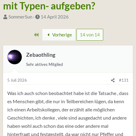
mit Typen- aufgeben?
S
D
SommerSun
14 April 2026
t
a
a
t
Erste
Vorherige
14 von 14
r
u
t
m
e
Zebaothling
S
r
t
Sehr aktives Mitglied
*
a
i
r
5 Juli 2026
#131
n
t
Was ich auch schon beobachtet habe ist die Tatsache , dass
es Menschen gibt, die nur in Teilbereichen lügen, da kenn
ich einen Arbeitskollegen, der erzählt alle möglichen
Geschichten, ich denke , viele sind ausgedacht und andere
haben wohl auch schon das eine oder andere mal
hinterfragt und festgestellt, da war nicht nur Pfeffer und