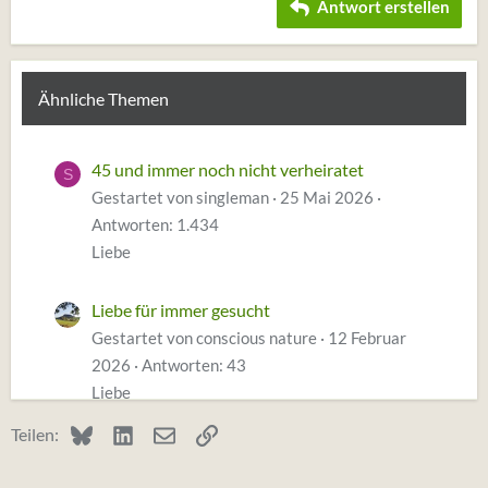
Antwort erstellen
Verdana
Ähnliche Themen
45 und immer noch nicht verheiratet
S
Gestartet von singleman
25 Mai 2026
Antworten: 1.434
Liebe
Liebe für immer gesucht
Gestartet von conscious nature
12 Februar
2026
Antworten: 43
Liebe
Bluesky
LinkedIn
E-Mail
Link
Teilen:
Vermisse ihn immer mehr, wie damit
M
umgehen?