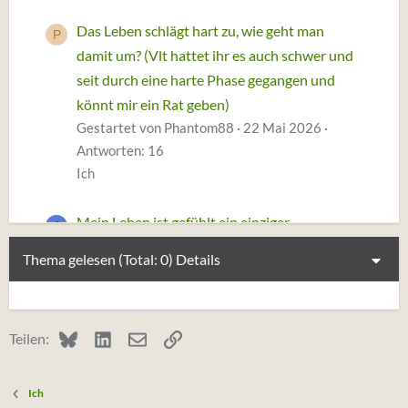
Das Leben schlägt hart zu, wie geht man
P
damit um? (Vlt hattet ihr es auch schwer und
seit durch eine harte Phase gegangen und
könnt mir ein Rat geben)
Gestartet von Phantom88
22 Mai 2026
Antworten: 16
Ich
Mein Leben ist gefühlt ein einziger
A
Schicksalsschlag
Thema gelesen (Total: 0)
Details
Gestartet von anon1995
23 April 2026
Antworten: 13
Ich
Bluesky
LinkedIn
E-Mail
Link
Teilen:
Ein Mensch, der im Sterben mehr lebte als ich
im Leben
Ich