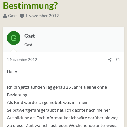
Bestimmung?
S
D
Gast
1 November 2012
t
a
a
t
Gast
G
r
u
t
m
Gast
e
S
r
t
1 November 2012
#1
*
a
Hallo!
i
r
n
t
Ich bin jetzt auf den Tag genau 25 Jahre alleine ohne
Beziehung.
Als Kind wurde ich gemobbt, was mir mein
Selbstwertgefühl geraubt hat. Ich dachte nach meiner
Ausbildung als Fachinformatiker ich wäre darüber hinweg.
Zu dieser Zeit war ich fast jedes Wochenende unterwegs,