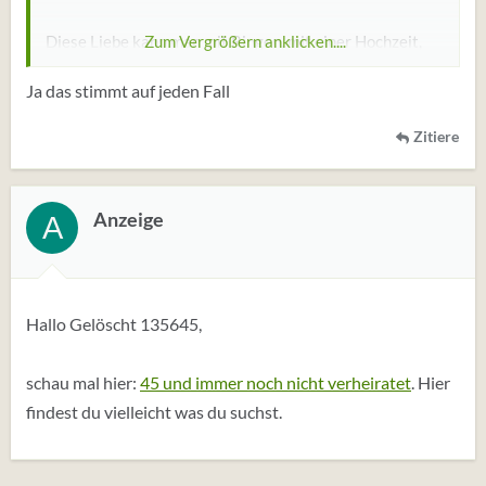
Diese Liebe kann man mit Ringen, mit einer Hochzeit,
Zum Vergrößern anklicken....
besiegeln.
Ja das stimmt auf jeden Fall
Doch vorher muss sie entstehen dürfen.
Sonst wird sich kaum eine Frau finden, die dich heiraten
Zitiere
möchte.
Anzeige
A
Hallo Gelöscht 135645,
schau mal hier:
45 und immer noch nicht verheiratet
. Hier
findest du vielleicht was du suchst.