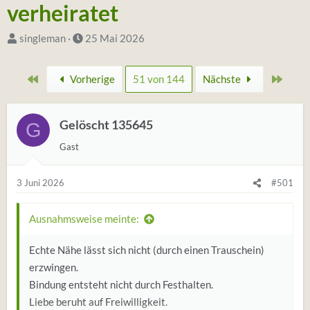
verheiratet
S
D
singleman
25 Mai 2026
t
a
a
t
Erste
Zulet
Vorherige
51 von 144
Nächste
r
u
t
m
e
Gelöscht 135645
S
G
r
t
Gast
*
a
i
r
3 Juni 2026
#501
n
t
Ausnahmsweise meinte:
Echte Nähe lässt sich nicht (durch einen Trauschein)
erzwingen.
Bindung entsteht nicht durch Festhalten.
Liebe beruht auf Freiwilligkeit.