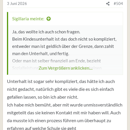
3 Juni 2026
#504
n
:
Sigillaria meinte:
Ja, das wollte ich auch schon fragen.
Beim Kindesunterhalt ist das doch nicht so kompliziert,
entweder man ist geldlich über der Grenze, dann zahlt
man den Unterhalt, und fertig.
Oder man ist selber finanziell am Ende, bezieht
Sozialleistungen, und kann deshalb auch keinen
Zum Vergrößern anklicken....
Unterhalt zahlen.
Unterhalt ist sogar sehr kompliziert, das hätte ich auch
nicht gedacht, natürlich gibt es viele die es sich einfach
Also warum dann gleich mehrere Prozesse
@singleman
?
gefallen lassen, so bin ich aber nicht.
Und warum bemühst du dich nicht um Umgang mit
deiner Tochter?
Ich habe mich bemüht, aber mit wurde unmissverständlich
Das finden viele Frauen nämlich auch unsympathisch,
mitgeteilt das sie keinen Kontakt mit mir haben will. Auch
wenn ein Mann sich nicht um das Kind aus einer
da musste ich einen prozess führen um überhaupt zu
früheren Beziehung kümmert.
erfahren auf welche Schule sie geht