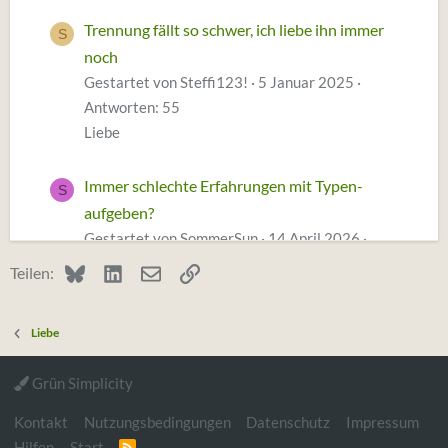
Trennung fällt so schwer, ich liebe ihn immer
S
noch
Gestartet von Steffi123!
5 Januar 2025
Antworten: 55
Liebe
Immer schlechte Erfahrungen mit Typen-
S
aufgeben?
Gestartet von SommerSun
14 April 2026
Antworten: 133
Bluesky
LinkedIn
E-Mail
Link
Teilen:
Liebe
Liebe
Liebe für immer gesucht
Gestartet von conscious nature
12 Februar
Grün Simplicity
2026
Antworten: 43
Liebe
Kontakt
Nutzungsbedingungen
Datenschutz
Impressum
Hilfen
Start
R