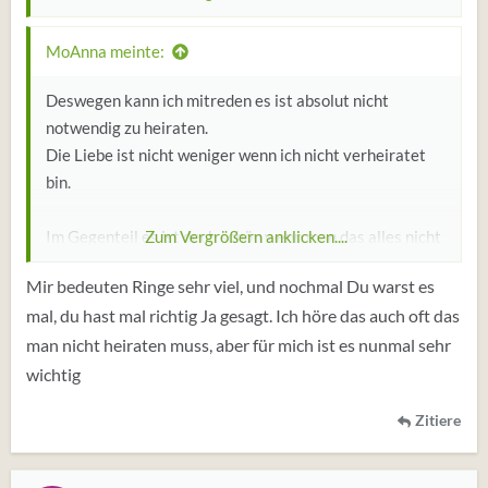
benötigt.Was bedeuten Ringe schon...die sind er eine
Fessel.
MoAnna meinte:
Ich mag Freiwilligkeit und auch gegenseitige Freiheit.
Deswegen kann ich mitreden es ist absolut nicht
Wer freiwillig bleibt....der liebt mich wirklich und das soll
notwendig zu heiraten.
etwas heißen 😀
Die Liebe ist nicht weniger wenn ich nicht verheiratet
bin.
Im Gegenteil es ist doch schön wenn man das alles nicht
Zum Vergrößern anklicken....
benötigt.Was bedeuten Ringe schon...die sind er eine
Mir bedeuten Ringe sehr viel, und nochmal Du warst es
Fessel.
mal, du hast mal richtig Ja gesagt. Ich höre das auch oft das
man nicht heiraten muss, aber für mich ist es nunmal sehr
Ich mag Freiwilligkeit und auch gegenseitige Freiheit.
Wer freiwillig bleibt....der liebt mich wirklich und das soll
wichtig
etwas heißen 😀
Zitiere