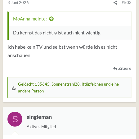
3 Juni 2026
#503
MoAnna meinte:
Du kennst das nicht☺️ist auch nicht wichtig
Ich habe kein TV und selbst wenn würde ich es nicht
anschauen
Zitiere
Gelöscht 135645
,
Sonnenstrahl28
,
Ittüpfelchen
und eine
W
andere Person
e
r
t
singleman
S
u
n
Aktives Mitglied
g
e