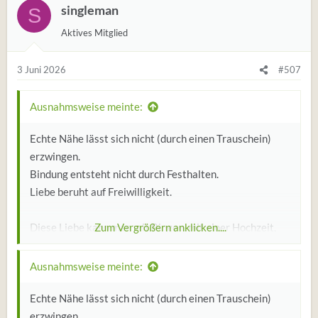
singleman
S
Aktives Mitglied
3 Juni 2026
#507
Ausnahmsweise meinte:
Echte Nähe lässt sich nicht (durch einen Trauschein)
erzwingen.
Bindung entsteht nicht durch Festhalten.
Liebe beruht auf Freiwilligkeit.
Diese Liebe kann man mit Ringen, mit einer Hochzeit,
Zum Vergrößern anklicken....
besiegeln.
Doch vorher muss sie entstehen dürfen.
Ausnahmsweise meinte:
Sonst wird sich kaum eine Frau finden, die dich heiraten
möchte.
Echte Nähe lässt sich nicht (durch einen Trauschein)
erzwingen.