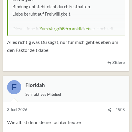
Bindung entsteht nicht durch Festhalten.
Liebe beruht auf Freiwilligkeit.
Diese Liebe kann man mit Ringen, mit einer Hochzeit,
Zum Vergrößern anklicken....
besiegeln.
Alles richtig was Du sagst, nur für mich geht es eben um
Doch vorher muss sie entstehen dürfen.
den Faktor zeit dabei
Sonst wird sich kaum eine Frau finden, die dich heiraten
möchte.
Zitiere
Floridah
F
Sehr aktives Mitglied
3 Juni 2026
#508
Wie alt ist denn deine Tochter heute?