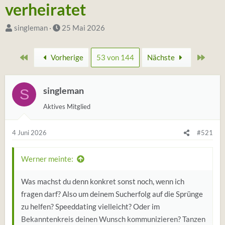
verheiratet
S
D
singleman
25 Mai 2026
t
a
a
t
Erste
Zulet
Vorherige
53 von 144
Nächste
r
u
t
m
e
singleman
S
S
r
t
Aktives Mitglied
*
a
i
r
4 Juni 2026
#521
n
t
Werner meinte:
Was machst du denn konkret sonst noch, wenn ich
fragen darf? Also um deinem Sucherfolg auf die Sprünge
zu helfen? Speeddating vielleicht? Oder im
Bekanntenkreis deinen Wunsch kommunizieren? Tanzen