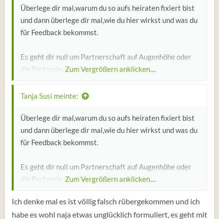
Überlege dir mal,warum du so aufs heiraten fixiert bist
und dann überlege dir mal,wie du hier wirkst und was du
für Feedback bekommst.
Es geht dir null um Partnerschaft auf Augenhöhe oder
die Partnerin.
Zum Vergrößern anklicken....
Vielleicht kapierst du dann auch,wie unreif du
Tanja Susi meinte:
rüberkommst.
Überlege dir mal,warum du so aufs heiraten fixiert bist
und dann überlege dir mal,wie du hier wirkst und was du
für Feedback bekommst.
Es geht dir null um Partnerschaft auf Augenhöhe oder
die Partnerin.
Zum Vergrößern anklicken....
Ich denke mal es ist völlig falsch rübergekommen und ich
Vielleicht kapierst du dann auch,wie unreif du
habe es wohl naja etwas unglücklich formuliert, es geht mit
rüberkommst.