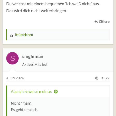
Du weichst mit einem bequemen 'Ich weiß nicht' aus.
Das wird dich nicht weiterbringen.
Zitiere
Ittüpfelchen
W
e
r
t
singleman
S
u
Aktives Mitglied
n
g
e
4 Juni 2026
#527
n
:
Ausnahmsweise meinte:
Nicht "man".
Es geht um dich.