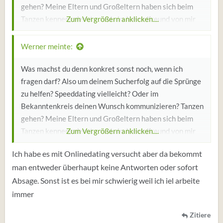
gehen? Meine Eltern und Großeltern haben sich beim
Tanzen kennengelernt – und ein Jugendfreund von mir
Zum Vergrößern anklicken....
ist oft als Tanzpartner in Tanzschulen gegangen (weil da
mehr Frauen als Männer waren). Ich weiß aber nicht, ob
Werner meinte:
er da jemand kennengelernt hat.
Was machst du denn konkret sonst noch, wenn ich
fragen darf? Also um deinem Sucherfolg auf die Sprünge
zu helfen? Speeddating vielleicht? Oder im
Bekanntenkreis deinen Wunsch kommunizieren? Tanzen
gehen? Meine Eltern und Großeltern haben sich beim
Tanzen kennengelernt – und ein Jugendfreund von mir
Zum Vergrößern anklicken....
ist oft als Tanzpartner in Tanzschulen gegangen (weil da
Ich habe es mit Onlinedating versucht aber da bekommt
mehr Frauen als Männer waren). Ich weiß aber nicht, ob
man entweder überhaupt keine Antworten oder sofort
er da jemand kennengelernt hat.
Absage. Sonst ist es bei mir schwierig weil ich iel arbeite
immer
Zitiere