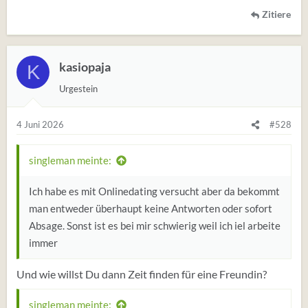
keine Zeit geben willst?
Zitiere
kasiopaja
K
Du weichst mit einem bequemen 'Ich weiß nicht' aus.
Das wird dich nicht weiterbringen.
Urgestein
4 Juni 2026
#528
singleman meinte:
Ich habe es mit Onlinedating versucht aber da bekommt
man entweder überhaupt keine Antworten oder sofort
Absage. Sonst ist es bei mir schwierig weil ich iel arbeite
immer
Und wie willst Du dann Zeit finden für eine Freundin?
singleman meinte: