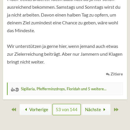
ausreichend bekommen. Samstags und Sonntags wirst du
ja nicht arbeiten. Davon einen halben Tag zu opfern, um
deinem Ziel zumindest eine Chance zu geben, wäre wohl
das Mindeste.
Wir unterstützen ja gerne hier, wenn jemand auch etwas
zur Zielerreichung beiträgt. Aber nur Jammern und Klagen
bringt nicht weiter.
Zitiere
Sigillaria
,
Pfefferminzdrops
,
Floridah
und 5 weitere...
W
e
r
Erste
Zulet
Vorherige
53 von 144
Nächste
t
u
n
g