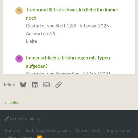
Trennung fällt so schwer, ich liebe ihn immer
S
noch
Gestartet von Steffi123!
5 Januar 2025
Antworten: 55
Liebe
Immer schlechte Erfahrungen mit Typen-
S
aufgeben?
Gestartet von SommerSun
14 April 2026
Antworten: 133
Bluesky
LinkedIn
E-Mail
Link
Teilen:
Liebe
Liebe
Liebe für immer gesucht
Gestartet von conscious nature
12 Februar
Grün Simplicity
2026
Antworten: 43
Liebe
Kontakt
Nutzungsbedingungen
Datenschutz
Impressum
R