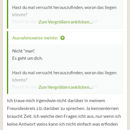
Hast du mal versucht herauszufinden, woran das liegen
könnte?
Damit du daran evtl. etwas ändern könntest?
Zum Vergrößern anklicken....
Ausnahmsweise meinte:
Nicht "man".
Wie soll es dazu kommen, wenn du einem Kennenlernen
Es geht um dich.
keine Zeit geben willst?
Hast du mal versucht herauszufinden, woran das liegen
könnte?
Damit du daran evtl. etwas ändern könntest?
Zum Vergrößern anklicken....
Du weichst mit einem bequemen 'Ich weiß nicht' aus.
Ich traue mich irgendwie nicht darüber in meinem
Das wird dich nicht weiterbringen.
Freundeskreis z.b. darüber zu sprechen. Ja kennenlernen
braucht Zeit. Ich weiche den Fragen icht aus, nur wenn ich
Wie soll es dazu kommen, wenn du einem Kennenlernen
keine Antwort weiss kann ich nicht einfach was erfinden