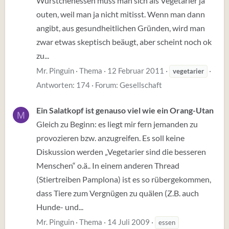
Würstchenessen muss man sich als Vegetarier ja
outen, weil man ja nicht mitisst. Wenn man dann
angibt, aus gesundheitlichen Gründen, wird man
zwar etwas skeptisch beäugt, aber scheint noch ok
zu...
Mr. Pinguin
Thema
12 Februar 2011
vegetarier
Antworten: 174
Forum:
Gesellschaft
Ein Salatkopf ist genauso viel wie ein Orang-Utan
M
Gleich zu Beginn: es liegt mir fern jemanden zu
provozieren bzw. anzugreifen. Es soll keine
Diskussion werden „Vegetarier sind die besseren
Menschen“ o.ä.. In einem anderen Thread
(Stiertreiben Pamplona) ist es so rübergekommen,
dass Tiere zum Vergnügen zu quälen (Z.B. auch
Hunde- und...
Mr. Pinguin
Thema
14 Juli 2009
essen