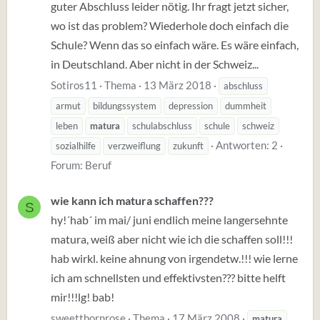
guter Abschluss leider nötig. Ihr fragt jetzt sicher,
wo ist das problem? Wiederhole doch einfach die
Schule? Wenn das so einfach wäre. Es wäre einfach,
in Deutschland. Aber nicht in der Schweiz...
Sotiros11
Thema
13 März 2018
abschluss
armut
bildungssystem
depression
dummheit
leben
matura
schulabschluss
schule
schweiz
Antworten: 2
sozialhilfe
verzweiflung
zukunft
Forum:
Beruf
wie kann ich matura schaffen???
S
hy!´hab´ im mai/ juni endlich meine langersehnte
matura, weiß aber nicht wie ich die schaffen soll!!!
hab wirkl. keine ahnung von irgendetw.!!! wie lerne
ich am schnellsten und effektivsten??? bitte helft
mir!!!lg! bab!
sweetthornrose
Thema
17 März 2008
matura