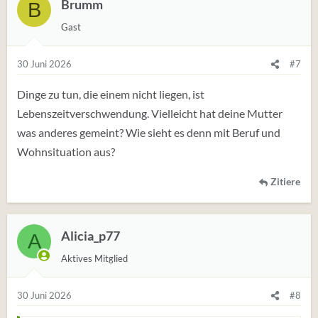
Brumm
B
u
Gast
n
g
e
30 Juni 2026
#7
n
:
Dinge zu tun, die einem nicht liegen, ist
Lebenszeitverschwendung. Vielleicht hat deine Mutter
was anderes gemeint? Wie sieht es denn mit Beruf und
Wohnsituation aus?
Zitiere
Alicia_p77
A
Aktives Mitglied
30 Juni 2026
#8