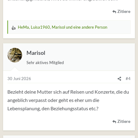
Zitiere
HeMa
,
Luisa1960
,
Marisol
und eine andere Person
W
e
r
t
Marisol
u
Sehr aktives Mitglied
n
g
e
30 Juni 2026
#4
n
:
Bezieht deine Mutter sich auf Reisen und Konzerte, die du
angeblich verpasst oder geht es eher um die
Lebensplanung, den Beziehungsstatus etc.?
Zitiere