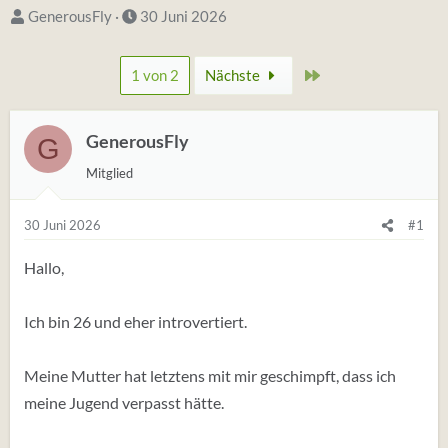
S
D
GenerousFly
30 Juni 2026
t
a
a
t
Zuletzt
1 von 2
Nächste
r
u
t
m
e
GenerousFly
S
G
r
t
Mitglied
*
a
i
r
30 Juni 2026
#1
n
t
Hallo,
Ich bin 26 und eher introvertiert.
Meine Mutter hat letztens mit mir geschimpft, dass ich
meine Jugend verpasst hätte.