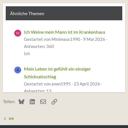
Ähnliche Themen
Ich Weine mein Mann ist im Krankenhaus
M
Gestartet von Minimaus1990
9 Mai 2026
Antworten: 360
Ich
Mein Leben ist gefühlt ein einziger
A
Schicksalsschlag
Gestartet von anon1995
23 April 2026
Antworten: 13
Ich
Bluesky
LinkedIn
E-Mail
Link
Teilen:
Ich hasse mein gesamtes Leben so sehr
Ich
Gestartet von Dwarf :3
11 März 2026
Antworten: 19