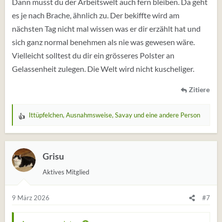
:
Dann musst du der Arbeitswelt auch fern bleiben. Da geht
es je nach Brache, ähnlich zu. Der bekiffte wird am
nächsten Tag nicht mal wissen was er dir erzählt hat und
sich ganz normal benehmen als nie was gewesen wäre.
Vielleicht solltest du dir ein grösseres Polster an
Gelassenheit zulegen. Die Welt wird nicht kuscheliger.
Zitiere
Ittüpfelchen
,
Ausnahmsweise
,
Savay
und eine andere Person
W
e
r
t
Grisu
u
Aktives Mitglied
n
g
e
9 März 2026
#7
n
: