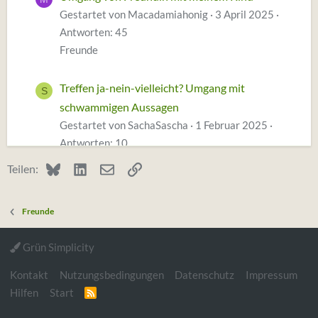
Gestartet von Macadamiahonig
3 April 2025
Antworten: 45
Freunde
Treffen ja-nein-vielleicht? Umgang mit
S
schwammigen Aussagen
Gestartet von SachaSascha
1 Februar 2025
Antworten: 10
Freunde
Bluesky
LinkedIn
E-Mail
Link
Teilen:
Unsicher im Umgang mit bester Freundin
G
Freunde
(zieht sich zurück)
Gestartet von grüßdigott
11 Januar 2025
Grün Simplicity
Antworten: 18
Freunde
Kontakt
Nutzungsbedingungen
Datenschutz
Impressum
Hilfen
Start
R
S
S