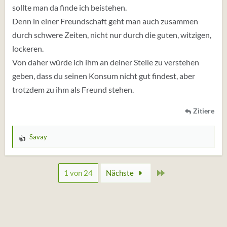
sollte man da finde ich beistehen.
Denn in einer Freundschaft geht man auch zusammen
durch schwere Zeiten, nicht nur durch die guten, witzigen,
lockeren.
Von daher würde ich ihm an deiner Stelle zu verstehen
geben, dass du seinen Konsum nicht gut findest, aber
trotzdem zu ihm als Freund stehen.
Zitiere
Savay
W
e
r
Zuletzt
1 von 24
Nächste
t
u
n
g
e