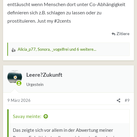
enttäuscht wenn Menschen dort unter Co-Abhängigkeit
definieren sich z.B. schlagen zu lassen oder zu
prostituieren. Just my #2cents
Zitiere
Alicia_p77
,
Sonora
,
_vogelfrei
und 6 weitere...
W
e
r
t
Leere?Zukunft
u
Urgestein
n
g
e
9 März 2026
#9
n
:
Savay meinte:
Das zeigte sich vor allem in der Abwertung meiner