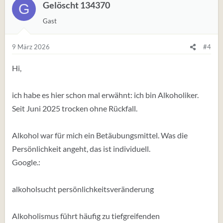
t
Gelöscht 134370
G
u
Gast
n
g
e
9 März 2026
#4
n
:
Hi,
ich habe es hier schon mal erwähnt: ich bin Alkoholiker.
Seit Juni 2025 trocken ohne Rückfall.
Alkohol war für mich ein Betäubungsmittel. Was die
Persönlichkeit angeht, das ist individuell.
Google.:
alkoholsucht persönlichkeitsveränderung
Alkoholismus führt häufig zu tiefgreifenden