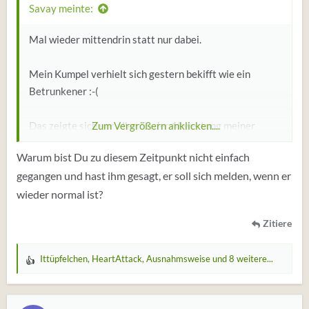
:
Savay meinte:
Mal wieder mittendrin statt nur dabei.
Mein Kumpel verhielt sich gestern bekifft wie ein
Betrunkener :-(
Das zeigte sich vor allem in der Abwertung meiner
Zum Vergrößern anklicken....
Person. Er kritisierte alles was ich sagte. Sprach mir
Warum bist Du zu diesem Zeitpunkt nicht einfach
meine Sichtweise ab, alles war in seinen Augen falsch
gegangen und hast ihm gesagt, er soll sich melden, wenn er
was ich sagte. Hm. Irgendwann sagte ich gar nichts
wieder normal ist?
mehr. War nur noch enttäuscht.
Zitiere
Ittüpfelchen
,
HeartAttack
,
Ausnahmsweise
und 8 weitere...
W
e
r