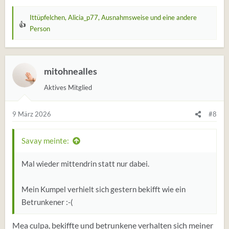
Ittüpfelchen
,
Alicia_p77
,
Ausnahmsweise
und eine andere
W
Person
e
r
t
mitohnealles
u
n
Aktives Mitglied
g
e
9 März 2026
#8
n
:
Savay meinte:
Mal wieder mittendrin statt nur dabei.
Mein Kumpel verhielt sich gestern bekifft wie ein
Betrunkener :-(
Mea culpa, bekiffte und betrunkene verhalten sich meiner