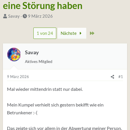
eine Störung haben
S
D
Savay
9 März 2026
t
a
a
t
Zuletzt
1 von 24
Nächste
r
u
t
m
e
Savay
S
r
t
Aktives Mitglied
*
a
i
r
9 März 2026
#1
n
t
Mal wieder mittendrin statt nur dabei.
Mein Kumpel verhielt sich gestern bekifft wie ein
Betrunkener :-(
Das zeigte sich vor allem in der Abwertung meiner Person.