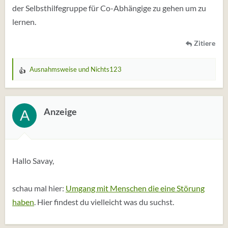
der Selbsthilfegruppe für Co-Abhängige zu gehen um zu
lernen.
Zitiere
Ausnahmsweise
und
Nichts123
W
e
r
t
Anzeige
A
u
n
g
e
Hallo Savay,
n
:
schau mal hier:
Umgang mit Menschen die eine Störung
haben
. Hier findest du vielleicht was du suchst.