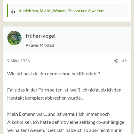
Ittüpfelchen
,
Midlife_Woman
,
Sonora
und 6 weitere...
W
e
r
t
früher-vogel
u
Aktives Mitglied
n
g
e
9 März 2026
#5
n
:
Wie oft hast du ihn denn schon bekifft erlebt?
Falls das in der Form selten ist, weiß ich nicht, ob ich den
Kontakt komplett abbrechen würde....
Mein Exmann war....und ist vermutlich immer noch
Alkoholiker. Ich hatte definitiv eine zeitlang co-abhängige
Verhaltensweisen. "Getickt" habe ich so aber nicht nur in