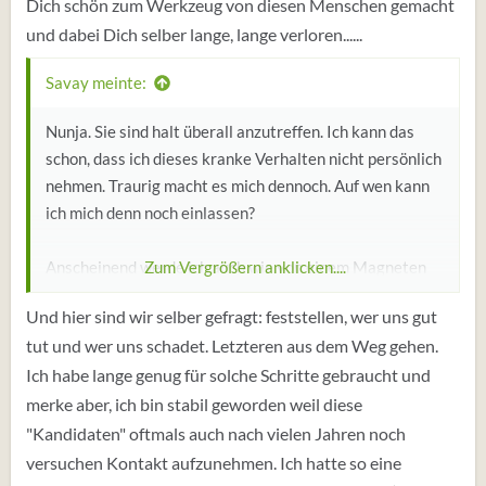
Dich schön zum Werkzeug von diesen Menschen gemacht
und dabei Dich selber lange, lange verloren......
Savay meinte:
Nunja. Sie sind halt überall anzutreffen. Ich kann das
schon, dass ich dieses kranke Verhalten nicht persönlich
nehmen. Traurig macht es mich dennoch. Auf wen kann
ich mich denn noch einlassen?
Anscheinend werde ich auch wie von einem Magneten
Zum Vergrößern anklicken....
von ihnen angezogen.
Und hier sind wir selber gefragt: feststellen, wer uns gut
Das Vertraute halt. Gerade diese Leute finden ich
tut und wer uns schadet. Letzteren aus dem Weg gehen.
besonders sympathisch, bis sie austicken. 🙈
Ich habe lange genug für solche Schritte gebraucht und
merke aber, ich bin stabil geworden weil diese
"Kandidaten" oftmals auch nach vielen Jahren noch
versuchen Kontakt aufzunehmen. Ich hatte so eine