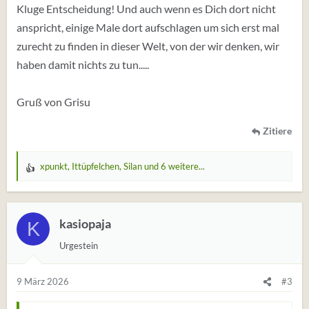
Kluge Entscheidung! Und auch wenn es Dich dort nicht
anspricht, einige Male dort aufschlagen um sich erst mal
zurecht zu finden in dieser Welt, von der wir denken, wir
haben damit nichts zu tun.....
Gruß von Grisu
Zitiere
xpunkt
,
Ittüpfelchen
,
Silan
und 6 weitere...
W
e
r
t
kasiopaja
K
u
Urgestein
n
g
e
9 März 2026
#3
n