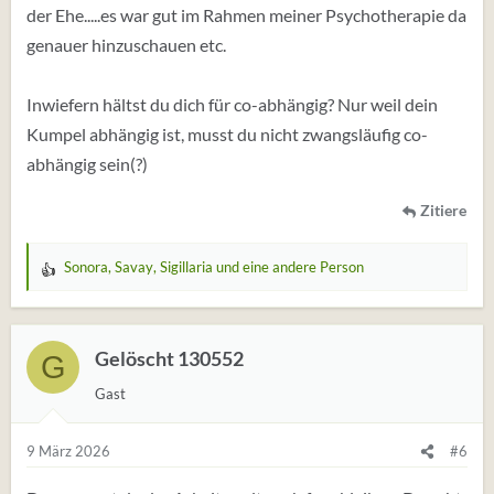
der Ehe.....es war gut im Rahmen meiner Psychotherapie da
genauer hinzuschauen etc.
Inwiefern hältst du dich für co-abhängig? Nur weil dein
Kumpel abhängig ist, musst du nicht zwangsläufig co-
abhängig sein(?)
Zitiere
Sonora
,
Savay
,
Sigillaria
und eine andere Person
W
e
r
t
Gelöscht 130552
G
u
Gast
n
g
e
9 März 2026
#6
n