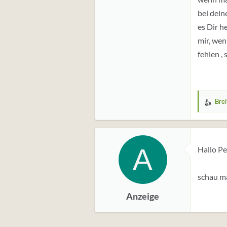
bei dein
es Dir h
mir, wen
fehlen ,
Bre
W
e
r
t
A
Hallo P
u
n
g
schau ma
e
Anzeige
n
: