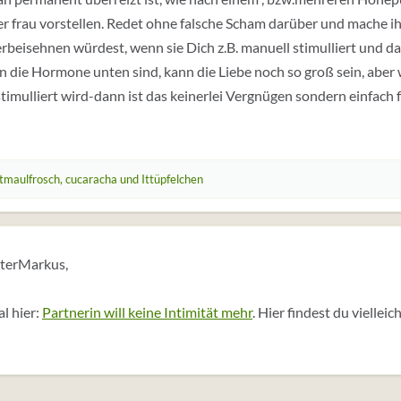
er frau vorstellen. Redet ohne falsche Scham darüber und mache ihr
erbeisehnen würdest, wenn sie Dich z.B. manuell stimulliert und d
n die Hormone unten sind, kann die Liebe noch so groß sein, ab
 stimulliert wird-dann ist das keinerlei Vergnügen sondern einfach
itmaulfrosch
,
cucaracha
und
Ittüpfelchen
eterMarkus,
l hier:
Partnerin will keine Intimität mehr
. Hier findest du viellei