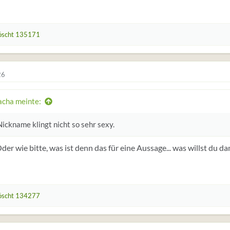
öscht 135171
26
acha meinte:
ickname klingt nicht so sehr sexy.
der wie bitte, was ist denn das für eine Aussage... was willst du 
öscht 134277