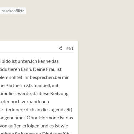
paarkonflikte
#61
ibido ist unten.Ich kenne das
oduzieren kann. Deine Frau ist
lem solltet ihr besprechen.bei mir
ine Partnerin z.b. manuell, mit
stimuliert werde, da diese Reitzung
ren der noch vorhandenen
tzt (erinnere dich an die Jugendzeit)
unangenehmer. Ohne Hormone ist das
von außen erfolgen und es ist wie
nkten.So kannst du Dir das gefühl