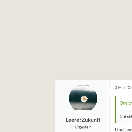
3 Mai 20
Breit
Sie si
Leere?Zukunft
Urgestein
Und , we