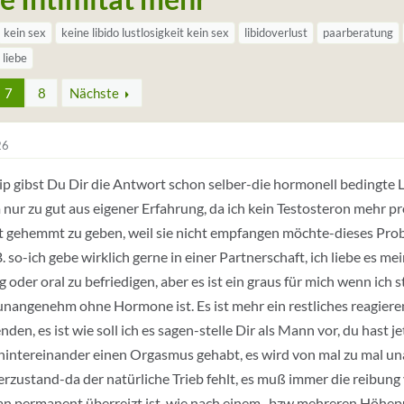
S
kein sex
keine libido lustlosigkeit kein sex
libidoverlust
paarberatung
t
 liebe
7
8
Nächste
c
h
w
26
o
ip gibst Du Dir die Antwort schon selber-die hormonell bedingte L
r
nur zu gut aus eigener Erfahrung, da ich kein Testosteron mehr pr
t
ht gehemmt zu geben, weil sie nicht empfangen möchte-dieses Prob
e
B. so-ich gebe wirklich gerne in einer Partnerschaft, ich liebe es me
(
t
g oder oral zu befriedigen, aber es ist ein graus für mich wenn ich 
a
unangenehm ohne Hormone ist. Es ist mehr ein restliches reagie
g
den, es ist wie soll ich es sagen-stelle Dir als Mann vor, du hast je
s
 hintereinander einen Orgasmus gehabt, es wird von mal zu mal 
)
rzustand-da der natürliche Trieb fehlt, es muß immer die reibung 
 permanent überreizt ist, wie nach einem , bzw.mehreren Höhepu