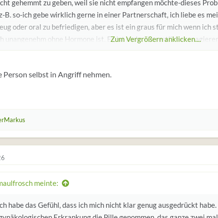
icht gehemmt zu geben, weil sie nicht empfangen möchte-dieses Probl
 z-B. so-ich gebe wirklich gerne in einer Partnerschaft, ich liebe es me
eug oder oral zu befriedigen, aber es ist ein graus für mich wenn ich 
ch unangenehm ohne Hormone ist. Es ist mehr ein restliches reagier
Zum Vergrößern anklicken....
enden, es ist wie soll ich es sagen-stelle Dir als Mann vor, du hast je
dzeit) 6-7 mal hintereinander einen Orgasmus gehabt, es wird von 
 Person selbst in Angriff nehmen.
ne ist das der Dauerzustand-da der natürliche Trieb fehlt, es muß i
s ist wie wenn man permanent überreizt ist, wie nach einem , bzw.m
s gefühl bei deiner frau vorstellen. Redet ohne falsche Scham darübe
 und das Du es Dir herbeisehnen würdest, wenn sie Dich z.B. manuell s
erMarkus
gst. Glaube mir, wenn die Hormone unten sind, kann die Liebe noch s
 Hormone fehlen , stimulliert wird-dann ist das keinerlei Vergnügen
l!
26
maulfrosch meinte:
ch habe das Gefühl, dass ich mich nicht klar genug ausgedrückt habe.
 gynäkologischen Erkrankung die Pille genommen, das ganze zwei mal