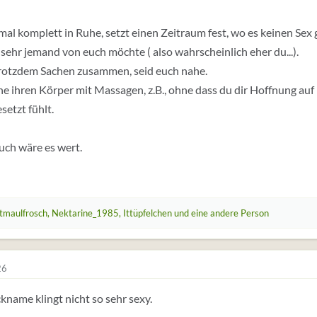
 mal komplett in Ruhe, setzt einen Zeitraum fest, wo es keinen Sex
 sehr jemand von euch möchte ( also wahrscheinlich eher du...).
rotzdem Sachen zusammen, seid euch nahe.
 ihren Körper mit Massagen, z.B., ohne dass du dir Hoffnung auf
setzt fühlt.
uch wäre es wert.
itmaulfrosch
,
Nektarine_1985
,
Ittüpfelchen
und eine andere Person
26
kname klingt nicht so sehr sexy.