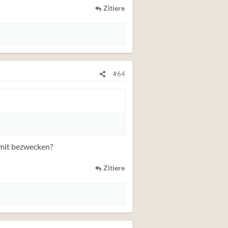
Zitiere
#64
damit bezwecken?
Zitiere