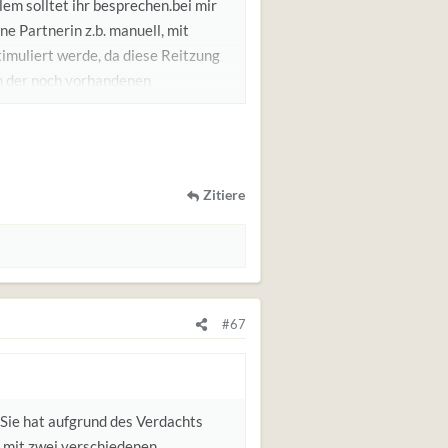
em solltet ihr besprechen.bei mir
ine Partnerin z.b. manuell, mit
stimuliert werde, da diese Reitzung
en der noch vorhandenen
tzt (erinnere dich an die
mal zu mal unangenehmer. Ohne
mmer die reibung von außen erfolgen
ehreren Höhepunkten.So kannst du
Zitiere
r und mache ihr klar das Du sie
timulliert und das Du sie nicht
o groß sein, aber wenn derjenige
 sondern einfach furchtbar vom
#67
 Sie hat aufgrund des Verdachts
 mit zwei verschiedenen