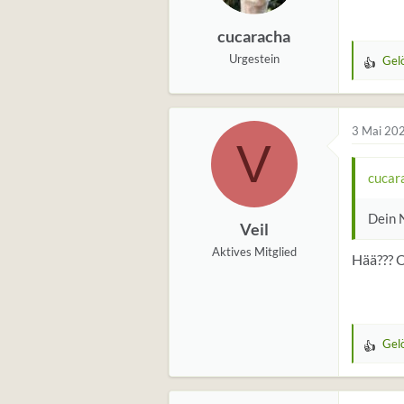
e
cucaracha
n
:
Urgestein
Gel
W
e
r
t
3 Mai 20
V
u
n
cucar
g
e
Dein N
Veil
n
:
Aktives Mitglied
Hää??? O
Gel
W
e
r