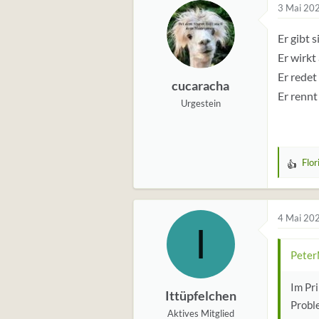
t
3 Mai 20
u
Er gibt 
n
g
Er wirkt
e
Er redet
cucaracha
n
Er rennt
:
Urgestein
Flor
W
e
r
t
4 Mai 20
I
u
n
Peter
g
e
Im Pri
Ittüpfelchen
n
Proble
:
Aktives Mitglied