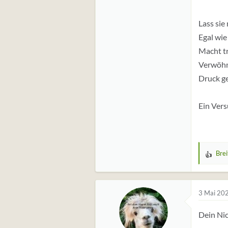
Lass sie
Egal wie
Macht t
Verwöhne
Druck ge
Ein Vers
Bre
W
e
r
t
3 Mai 20
u
Dein Nic
n
g