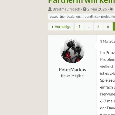
S
D
Breitmaulfrosch
2 Mai 2026
t
a
sexpartner beziehung freundin sex probleme
a
t
i
Vorherige
1
...
5
6
r
u
t
m
e
S
3 Mai 20
r
t
Im Prinz
*
a
Problem 
i
r
vielleic
n
t
PeterMarkus
ist es z-
Neues Mitglied
Spielzeu
einfach 
Nervenen
6-7 mal
der Daue
wenn man