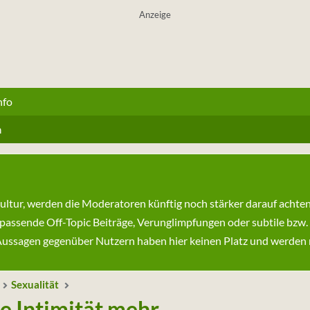
Anzeige
nfo
n
kultur, werden die Moderatoren künftig noch stärker darauf achte
passende Off-Topic Beiträge, Verunglimpfungen oder subtile bzw.
ssagen gegenüber Nutzern haben hier keinen Platz und werden ni
Sexualität
ne Intimität mehr