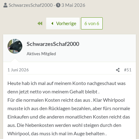
S
D
SchwarzesSchaf2000
3 Mai 2026
t
a
a
t
Erste
Vorherige
6 von 6
r
u
t
m
e
SchwarzesSchaf2000
S
r
t
Aktives Mitglied
*
a
i
r
1 Juni 2026
#51
n
t
Heute hab ich mal auf meinem Konto nachgeschaut was
denn jetzt netto von meinem Gehalt bleibt .
Für die normalen Kosten reicht das aus . Klar Whirlpool
musste ich aus den Rücklagen bezahlen, aber fürs normale
Einkaufen und die anderen monatlichen Kosten reicht das
aus. Die Nebenkosten werden wohl steigen durch den
Whirlpool, das muss ich mal im Auge behalten .