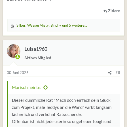
Zitiere
Silber
,
WasserMisty
,
Binchy
und 5 weitere...
W
e
r
t
Luisa1960
u
Aktives Mitglied
n
g
e
30 Juni 2026
#8
n
:
Marisol meinte:
Dieser dümmliche Rat "Mach doch einfach dein Glück
zum Projekt, male Teddys an die Wand" wirkt langsam
lächerlich und verhöhnt Ratsuchende.
Offenbar ist nicht jede userin so ungeheuer tough und