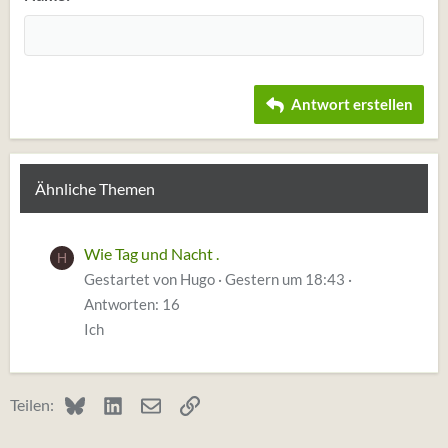
Heading 3
18
Tahoma
22
Times New Roman
26
Trebuchet MS
Antwort erstellen
Verdana
Ähnliche Themen
Wie Tag und Nacht .
H
Gestartet von Hugo
Gestern um 18:43
Antworten: 16
Ich
Bluesky
LinkedIn
E-Mail
Link
Teilen: