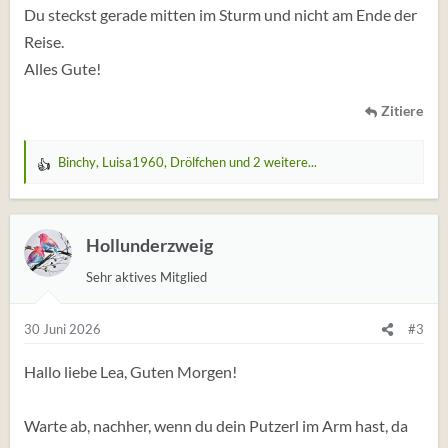
Du steckst gerade mitten im Sturm und nicht am Ende der
Reise.
Alles Gute!
Zitiere
Binchy
,
Luisa1960
,
Drölfchen
und 2 weitere...
W
e
r
t
Hollunderzweig
u
Sehr aktives Mitglied
n
g
e
30 Juni 2026
#3
n
:
Hallo liebe Lea, Guten Morgen!
Warte ab, nachher, wenn du dein Putzerl im Arm hast, da