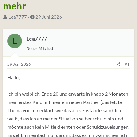
mehr
S
D
Lea7777
29 Juni 2026
t
a
a
t
Lea7777
L
r
u
t
m
Neues Mitglied
e
S
r
t
29 Juni 2026
#1
*
a
Hallo,
i
r
n
t
ich bin weiblich, Ende 20 und erwarte in knapp 2 Monaten
mein erstes Kind mit meinem neuen Partner (das letzte
Thema von mir erklärt, wie das alles zustande kam). Ich
weiß, dass ich an meiner Situation selber schuld bin und
möchte auch kein Mitleid ernten oder Schuldzuweisungen.
Es geht mir einfach nur darum, dass es mir wahrscheinlich