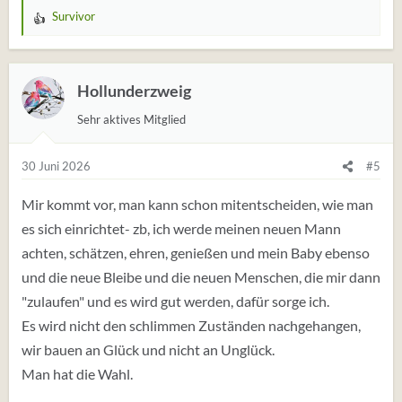
Survivor
W
e
r
t
Hollunderzweig
u
Sehr aktives Mitglied
n
g
e
30 Juni 2026
#5
n
:
Mir kommt vor, man kann schon mitentscheiden, wie man
es sich einrichtet- zb, ich werde meinen neuen Mann
achten, schätzen, ehren, genießen und mein Baby ebenso
und die neue Bleibe und die neuen Menschen, die mir dann
"zulaufen" und es wird gut werden, dafür sorge ich.
Es wird nicht den schlimmen Zuständen nachgehangen,
wir bauen an Glück und nicht an Unglück.
Man hat die Wahl.