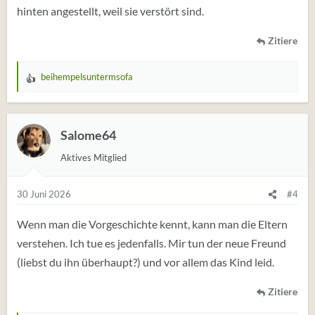
hinten angestellt, weil sie verstört sind.
Zitiere
beihempelsuntermsofa
W
e
r
t
Salome64
u
Aktives Mitglied
n
g
e
30 Juni 2026
#4
n
:
Wenn man die Vorgeschichte kennt, kann man die Eltern
verstehen. Ich tue es jedenfalls. Mir tun der neue Freund
(liebst du ihn überhaupt?) und vor allem das Kind leid.
Zitiere