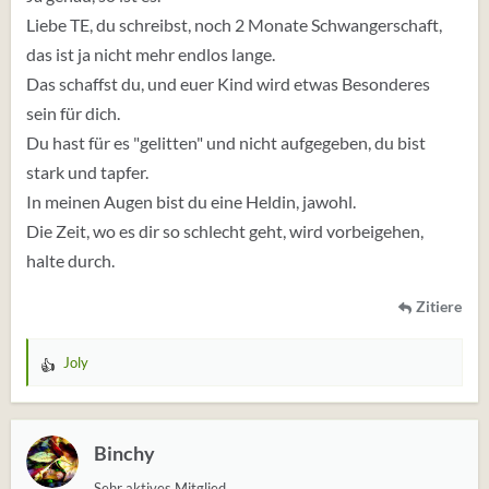
Liebe TE, du schreibst, noch 2 Monate Schwangerschaft,
das ist ja nicht mehr endlos lange.
Das schaffst du, und euer Kind wird etwas Besonderes
sein für dich.
Du hast für es "gelitten" und nicht aufgegeben, du bist
stark und tapfer.
In meinen Augen bist du eine Heldin, jawohl.
Die Zeit, wo es dir so schlecht geht, wird vorbeigehen,
halte durch.
Zitiere
Joly
W
e
r
t
Binchy
u
Sehr aktives Mitglied