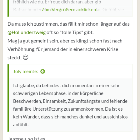
fröhlich wie du. Erfreue dich daran, aber gib
Ratsuchenden doch nicht immer wieder das Gefühl, sie
Zum Vergrößern anklicken....
würden einfach "falsch investieren".
Da muss ich zustimmen, das fällt mir schon länger auf, das
@Hollunderzweig
oft so "tolle Tips" gibt.
Mag ja gut gemeint sein, aber es klingt schon fast nach
Verhöhnung, für jemand der in einer schweren Krise
😒
steckt.
Joly meinte:
Ich glaube, du befindest dich momentan in einer sehr
schwierigen Lebensphase, in der körperliche
Beschwerden, Einsamkeit, Zukunftsängste und fehlende
familiäre Unterstützung zusammenkommen. Da ist es
kein Wunder, dass sich manches dunkel und aussichtslos
anfühlt.
Ja genau, so ist es.