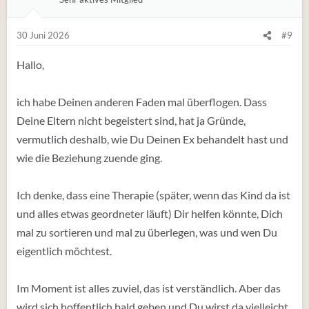
n
g
e
30 Juni 2026
#9
n
:
Hallo,
ich habe Deinen anderen Faden mal überflogen. Dass
Deine Eltern nicht begeistert sind, hat ja Gründe,
vermutlich deshalb, wie Du Deinen Ex behandelt hast und
wie die Beziehung zuende ging.
Ich denke, dass eine Therapie (später, wenn das Kind da ist
und alles etwas geordneter läuft) Dir helfen könnte, Dich
mal zu sortieren und mal zu überlegen, was und wen Du
eigentlich möchtest.
Im Moment ist alles zuviel, das ist verständlich. Aber das
wird sich hoffentlich bald geben und Du wirst da vielleicht