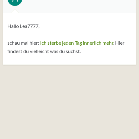
u
n
g
e
Hallo Lea7777,
n
:
schau mal hier:
Ich sterbe jeden Tag innerlich mehr
. Hier
findest du vielleicht was du suchst.