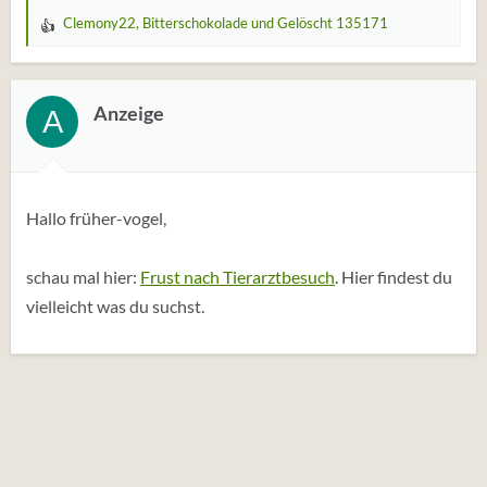
Clemony22
,
Bitterschokolade
und
Gelöscht 135171
W
e
r
t
Anzeige
A
u
n
g
e
Hallo früher-vogel,
n
:
schau mal hier:
Frust nach Tierarztbesuch
. Hier findest du
vielleicht was du suchst.