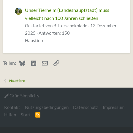
Unser Tierheim (Landeshauptstadt) muss
vielleicht nach 100 Jahren schließen
Gestartet von Bitterschokolade
13 Dezember
2025
Antworten: 150
Haustiere
Bluesky
LinkedIn
E-Mail
Link
Teilen:
Haustiere
Grün Simplicity
Kontakt
Nutzungsbedingungen
Datenschutz
Impressum
Hilfen
Start
R
S
S