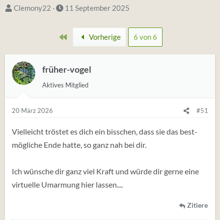
S
D
Clemony22
11 September 2025
t
a
a
t
Erste
Vorherige
6 von 6
r
u
t
m
e
früher-vogel
S
r
t
Aktives Mitglied
*
a
i
r
20 März 2026
#51
n
t
Vielleicht tröstet es dich ein bisschen, dass sie das best-
mögliche Ende hatte, so ganz nah bei dir.
Ich wünsche dir ganz viel Kraft und würde dir gerne eine
virtuelle Umarmung hier lassen....
Zitiere