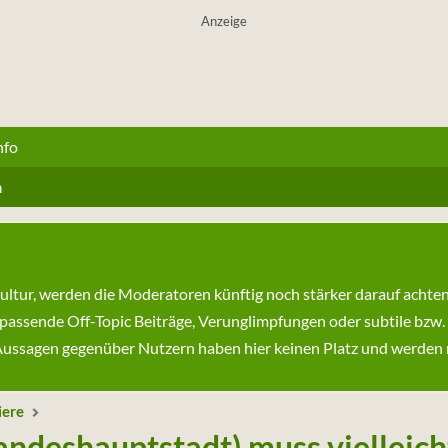
Anzeige
nfo
n
kultur, werden die Moderatoren künftig noch stärker darauf achte
passende Off-Topic Beiträge, Verunglimpfungen oder subtile bzw.
ssagen gegenüber Nutzern haben hier keinen Platz und werden ni
iere
andeshauptstadt) muss vielleich