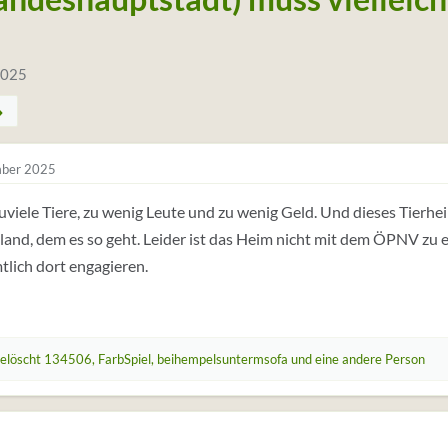
2025
ber 2025
zuviele Tiere, zu wenig Leute und zu wenig Geld. Und dieses Tierheim
and, dem es so geht. Leider ist das Heim nicht mit dem ÖPNV zu e
lich dort engagieren.
elöscht 134506
,
FarbSpiel
,
beihempelsuntermsofa
und eine andere Person