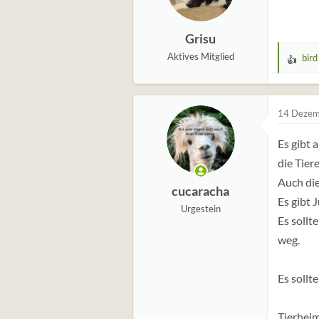
Grisu
Aktives Mitglied
bird
W
e
r
t
14 Dezem
u
Es gibt 
n
g
die Tier
e
Auch die
cucaracha
n
Es gibt 
:
Urgestein
Es sollt
weg.
Es sollt
Tierheim