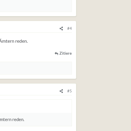
#4
 Ämtern reden.
Zitiere
#5
Ämtern reden.