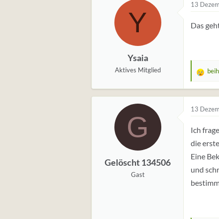
13 Dezem
Y
Das geht
Ysaia
Aktives Mitglied
bei
W
e
r
t
13 Dezem
G
u
Ich frag
n
g
die erst
e
Eine Bek
Gelöscht 134506
n
und schr
:
Gast
bestimm