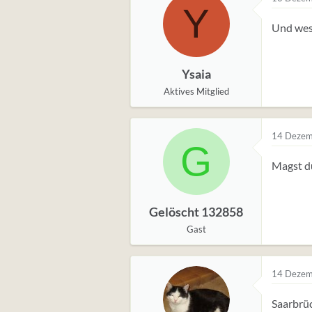
Y
u
Und wese
n
g
e
Ysaia
n
:
Aktives Mitglied
14 Dezem
G
Magst du
Gelöscht 132858
Gast
14 Dezem
Saarbrü