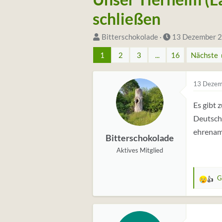
schließen
S
D
Bitterschokolade
13 Dezember 
t
a
1
2
3
...
16
Nächste
a
t
r
u
13 Dezem
t
m
e
S
Es gibt 
r
t
Deutschl
*
a
ehrenamt
i
r
Bitterschokolade
n
t
Aktives Mitglied
G
W
e
r
t