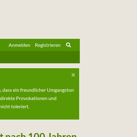
Anmelden
Registrieren
n, dass ein freundlicher Umgangston
 direkte Provokationen und
cht toleriert.
t nach 100 Jahren