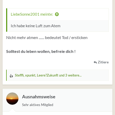
LiebeSonne2001 meinte:
Ich habe keine Luft zum Atem
Nicht mehr atmen ....... bedeutet Tod / ersticken
Solltest du leben wollen, befreie dich !
Zitiere
Stefffi
,
xpunkt
,
Leere?Zukunft
und 3 weitere...
W
e
r
t
Ausnahmsweise
u
Sehr aktives Mitglied
n
g