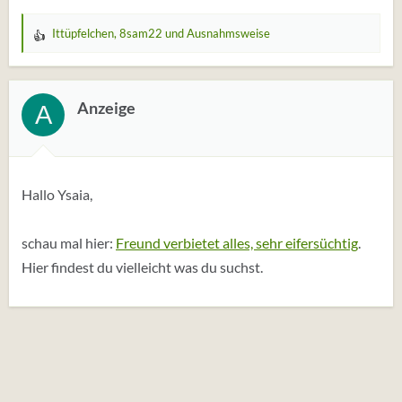
Ittüpfelchen
,
8sam22
und
Ausnahmsweise
W
e
r
t
Anzeige
A
u
n
g
e
Hallo Ysaia,
n
:
schau mal hier:
Freund verbietet alles, sehr eifersüchtig
.
Hier findest du vielleicht was du suchst.