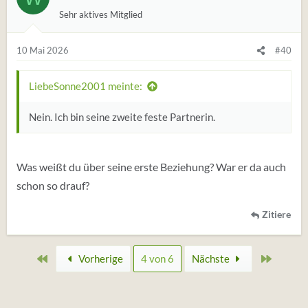
u
Sehr aktives Mitglied
n
g
e
10 Mai 2026
#40
n
:
LiebeSonne2001 meinte:
Nein. Ich bin seine zweite feste Partnerin.
Was weißt du über seine erste Beziehung? War er da auch
schon so drauf?
Zitiere
Erste
Zuletzt
Vorherige
4 von 6
Nächste