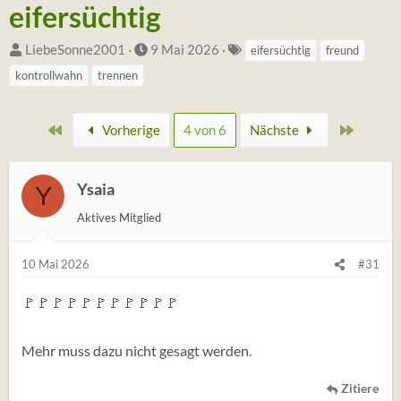
eifersüchtig
S
D
S
LiebeSonne2001
9 Mai 2026
eifersüchtig
freund
t
a
t
kontrollwahn
trennen
a
t
i
r
u
c
Erste
Zuletzt
Vorherige
4 von 6
Nächste
t
m
h
e
S
w
r
t
o
Ysaia
Y
*
a
r
Aktives Mitglied
i
r
t
n
t
e
10 Mai 2026
#31
(
t
🚩🚩🚩🚩🚩🚩🚩🚩🚩🚩🚩
a
g
Mehr muss dazu nicht gesagt werden.
s
)
Zitiere