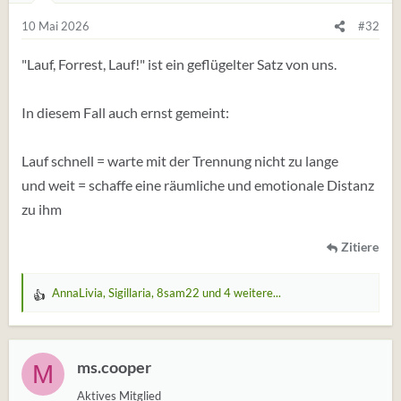
10 Mai 2026
#32
"Lauf, Forrest, Lauf!" ist ein geflügelter Satz von uns.
In diesem Fall auch ernst gemeint:
Lauf schnell = warte mit der Trennung nicht zu lange
und weit = schaffe eine räumliche und emotionale Distanz
zu ihm
Zitiere
AnnaLivia
,
Sigillaria
,
8sam22
und 4 weitere...
W
e
r
t
ms.cooper
M
u
Aktives Mitglied
n