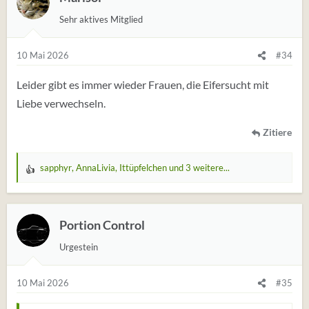
u
Sehr aktives Mitglied
n
g
e
10 Mai 2026
#34
n
:
Leider gibt es immer wieder Frauen, die Eifersucht mit
Liebe verwechseln.
Zitiere
sapphyr
,
AnnaLivia
,
Ittüpfelchen
und 3 weitere...
W
e
r
t
Portion Control
u
Urgestein
n
g
e
10 Mai 2026
#35
n