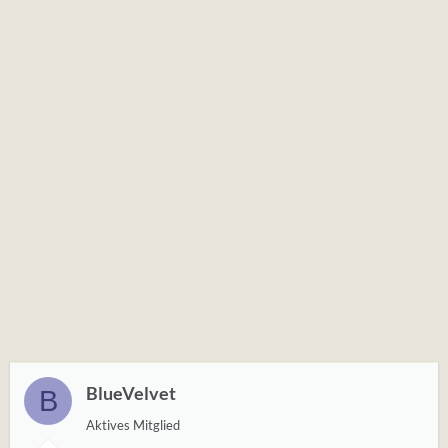
BlueVelvet
B
Aktives Mitglied