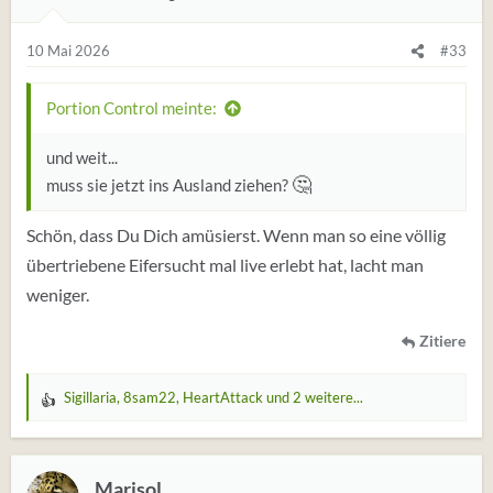
g
e
10 Mai 2026
#33
n
:
Portion Control meinte:
und weit...
🤔
muss sie jetzt ins Ausland ziehen?
Schön, dass Du Dich amüsierst. Wenn man so eine völlig
übertriebene Eifersucht mal live erlebt hat, lacht man
weniger.
Zitiere
Sigillaria
,
8sam22
,
HeartAttack
und 2 weitere...
W
e
r
t
Marisol