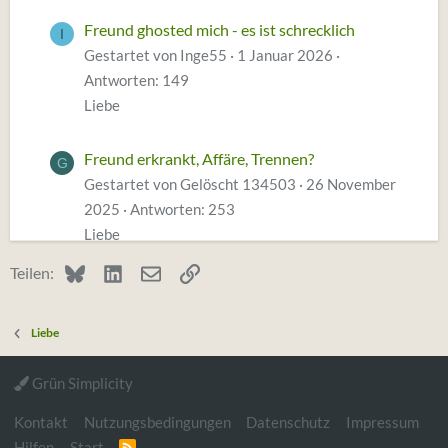
Freund ghosted mich - es ist schrecklich
I
Gestartet von Inge55
1 Januar 2026
Antworten: 149
Liebe
Freund erkrankt, Affäre, Trennen?
G
Gestartet von Gelöscht 134503
26 November
2025
Antworten: 253
Liebe
Bluesky
LinkedIn
E-Mail
Link
Teilen:
Freund möchte Ex Frau treffen.
K
Gestartet von Katrin06
6 November 2025
Liebe
Antworten: 94
Liebe
Grün Simplicity
Kontakt
Nutzungsbedingungen
Datenschutz
Impressum
Hilfen
Start
R