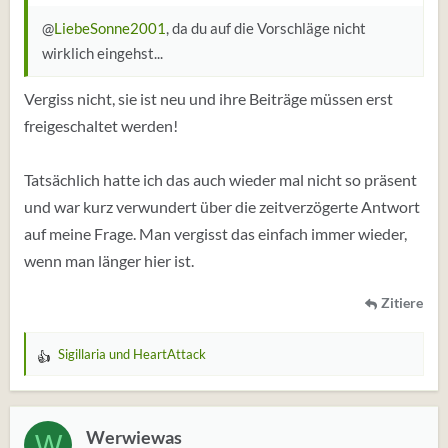
@
LiebeSonne2001
, da du auf die Vorschläge nicht
wirklich eingehst...
Vergiss nicht, sie ist neu und ihre Beiträge müssen erst
freigeschaltet werden!
Tatsächlich hatte ich das auch wieder mal nicht so präsent
und war kurz verwundert über die zeitverzögerte Antwort
auf meine Frage. Man vergisst das einfach immer wieder,
wenn man länger hier ist.
Zitiere
Sigillaria
und
HeartAttack
W
e
r
t
Werwiewas
W