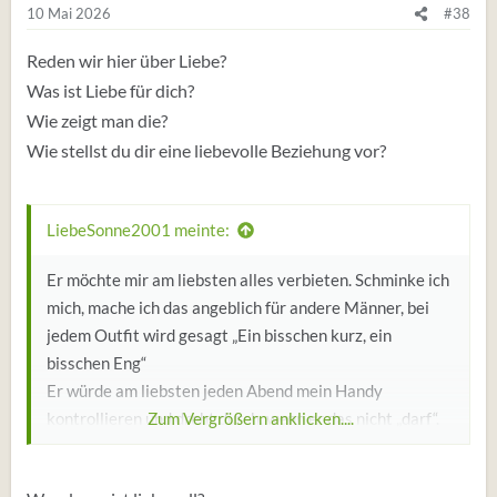
e
10 Mai 2026
#38
n
:
Reden wir hier über Liebe?
Was ist Liebe für dich?
Wie zeigt man die?
Wie stellst du dir eine liebevolle Beziehung vor?
LiebeSonne2001 meinte:
Er möchte mir am liebsten alles verbieten. Schminke ich
mich, mache ich das angeblich für andere Männer, bei
jedem Outfit wird gesagt „Ein bisschen kurz, ein
bisschen Eng“
Er würde am liebsten jeden Abend mein Handy
kontrollieren und dreht durch, wenn er das nicht „darf“.
Zum Vergrößern anklicken....
Gehe ich zur Arbeit und mache mich dafür etwas fertig
morgens kommt direkt „na, für deine Typen dort?“