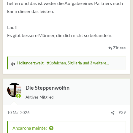
helfen und das ist weder die Aufgabe eines Partners noch
kann dieser das leisten.
Lauf!
Es gibt bessere Männer, die dich nicht so behandeln.
Zitiere
Hollunderzweig
,
Ittüpfelchen
,
Sigillaria
und 3 weitere...
W
e
r
t
Die Steppenwölfin
u
Aktives Mitglied
n
g
e
10 Mai 2026
#39
n
:
Ancarona meinte: