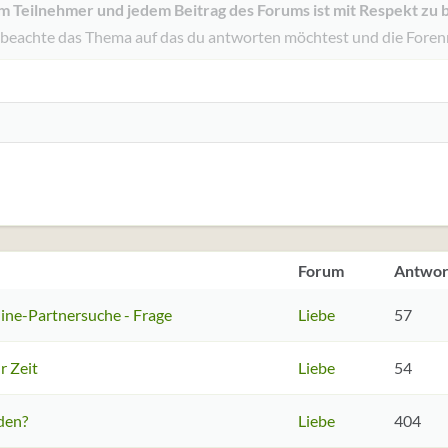
Rechtsbündig
 Teilnehmer und jedem Beitrag des Forums ist mit Respekt zu 
Einzug vergrößern
Entwurf löschen
Book Antiqua
Heading 2
 beachte das Thema auf das du antworten möchtest und die Foren
Justify text
Einzug verkleinern
Courier New
Heading 3
Georgia
Tahoma
Times New Roman
Trebuchet MS
Verdana
Forum
Antwor
line-Partnersuche - Frage
Liebe
57
r Zeit
Liebe
54
den?
Liebe
404