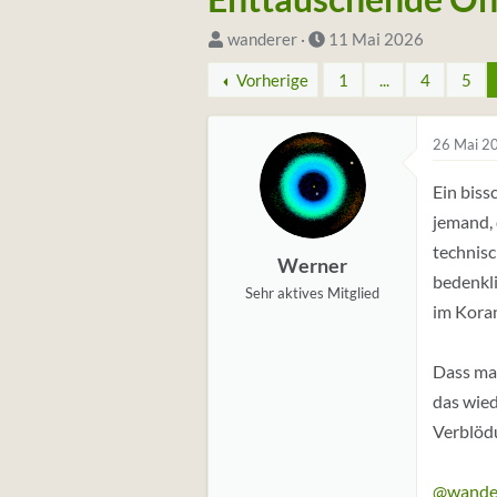
S
D
wanderer
11 Mai 2026
t
a
Vorherige
1
...
4
5
a
t
r
u
26 Mai 2
t
m
e
S
Ein biss
r
t
jemand, 
*
a
technisc
i
r
Werner
bedenkli
n
t
Sehr aktives Mitglied
im Koran
Dass man
das wied
Verblödu
@wande