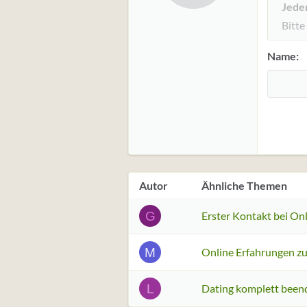
12
Jedem
15
Bitte
18
Name
22
26
Autor
Ähnliche Themen
G
Erster Kontakt bei On
M
Online Erfahrungen zu
L
Dating komplett been