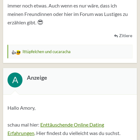
immer noch etwas. Auch wenn es nur wäre, dass ich
meinen Freundinnen oder hier im Forum was Lustiges zu
😎
erzählen gibt.
Zitiere
Ittüpfelchen
und
cucaracha
W
e
r
t
Anzeige
A
u
n
g
e
Hallo Amory,
n
:
schau mal hier:
Enttäuschende Online Dating
Erfahrungen
. Hier findest du vielleicht was du suchst.