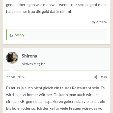
genau überlegen was man will. wenns nur sex ist geht man
halt zu einer frau die geld dafür nimmt.
Zitiere
Amory
W
e
r
t
Shirona
u
Aktives Mitglied
n
g
e
22 Mai 2026
#38
n
:
Es muss ja auch nicht gleich ein teures Restaurant sein. Es
wird ja jetzt immer wärmer. Da kann man auch wirklich
einfach z.B. gemeinsam spazieren gehen, sich vielleicht ein
Eis holen oder so. Ich denke für viele Frauen wäre das voll