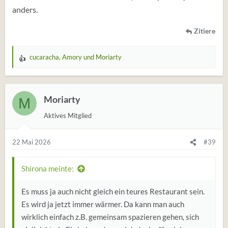
anders.
Zitiere
cucaracha
,
Amory
und
Moriarty
W
e
r
t
Moriarty
M
u
Aktives Mitglied
n
g
e
22 Mai 2026
#39
n
:
Shirona meinte:
Es muss ja auch nicht gleich ein teures Restaurant sein.
Es wird ja jetzt immer wärmer. Da kann man auch
wirklich einfach z.B. gemeinsam spazieren gehen, sich