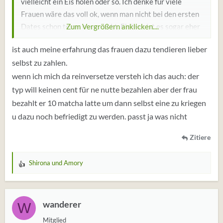
vielleicht ein Eis holen oder so. Ich denke für viele
Frauen wäre das voll ok, wenn man nicht bei den ersten
Dates schon teuer essen geht. Einigen ist es sogar eher
Zum Vergrößern anklicken....
unangenehm, wenn sie eingeladen werden und zahlen
ist auch meine erfahrung das frauen dazu tendieren lieber
lieber selbst. Bei mir wäre das jedenfalls so. Wenn du es
selbst zu zahlen.
bisher von dir aus immer großzügig angeboten hast, bist
wenn ich mich da reinversetze versteh ich das auch: der
du ja selbst dafür verantwortlich, das ist eben keine
Garantie, dass deswegen auch was bei "rumkommt"
typ will keinen cent für ne nutte bezahlen aber der frau
bzw. mehr draus wird. Ich würde das also an deiner
bezahlt er 10 matcha latte um dann selbst eine zu kriegen
Stelle lassen, wenn es dich stört Geld zu investieren
u dazu noch befriedigt zu werden. passt ja was nicht
ohne "Gegenleistung". Wenn eine Frau tatsächlich die
Zitiere
Erwartungs- und Anspruchshaltung hat, dass man beim
ersten Date teuer essen zu gehen hat und der Mann
alles bezahlen soll, dann wirst du es schon merken und
Shirona
und
Amory
W
kannst dir direkt überlegen, ob so eine Frau für dich
e
überhaupt in Frage käme. Ich finde es immer etwas
r
unsympathisch, wenn man schon gleich zu Beginn an
t
wanderer
W
u
quasi völlig Fremde solche Ansprüche stellt und sich
Mitglied
n