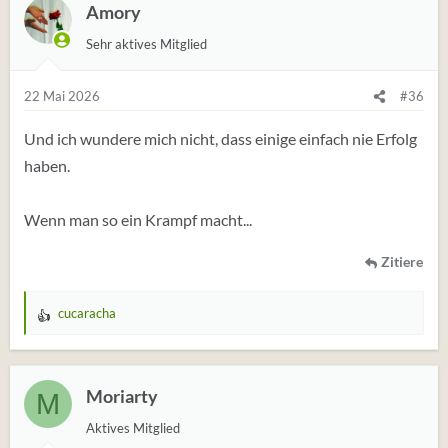
Amory
Sehr aktives Mitglied
22 Mai 2026
#36
Und ich wundere mich nicht, dass einige einfach nie Erfolg
haben.
Wenn man so ein Krampf macht...
Zitiere
cucaracha
W
e
r
t
Moriarty
M
u
Aktives Mitglied
n