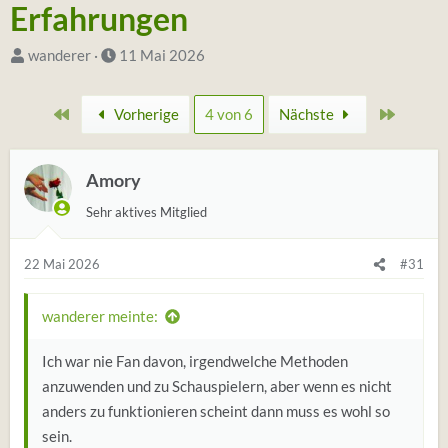
Erfahrungen
S
D
wanderer
11 Mai 2026
t
a
a
t
Erste
Zuletzt
Vorherige
4 von 6
Nächste
r
u
t
m
e
Amory
S
r
t
Sehr aktives Mitglied
*
a
i
r
22 Mai 2026
#31
n
t
wanderer meinte:
Ich war nie Fan davon, irgendwelche Methoden
anzuwenden und zu Schauspielern, aber wenn es nicht
anders zu funktionieren scheint dann muss es wohl so
sein.