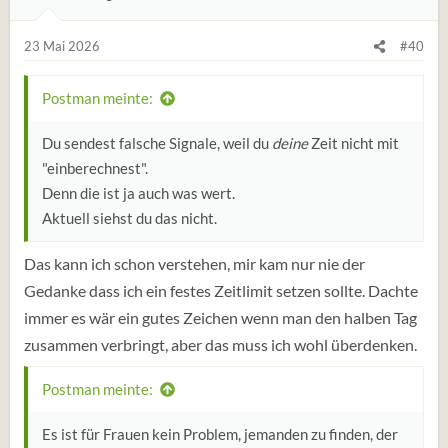
finanzieren lässt. Aber das empfindet ja auch jeder
g
anders.
e
23 Mai 2026
#40
n
:
Postman meinte:
Du sendest falsche Signale, weil du
deine
Zeit nicht mit
"einberechnest".
Denn die ist ja auch was wert.
Aktuell siehst du das nicht.
Das kann ich schon verstehen, mir kam nur nie der
Gedanke dass ich ein festes Zeitlimit setzen sollte. Dachte
immer es wär ein gutes Zeichen wenn man den halben Tag
zusammen verbringt, aber das muss ich wohl überdenken.
Postman meinte:
Es ist für Frauen kein Problem, jemanden zu finden, der