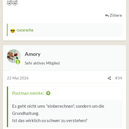
🤣
🤣
Zitiere
cucaracha
W
e
r
t
Amory
u
Sehr aktives Mitglied
n
g
e
22 Mai 2026
#34
n
:
Postman meinte:
Es geht nicht ums "einberechnen", sondern um die
Grundhaltung.
Ist das wirklich so schwer zu verstehen?