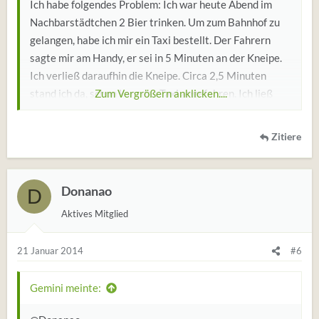
Ich habe folgendes Problem: Ich war heute Abend im
Nachbarstädtchen 2 Bier trinken. Um zum Bahnhof zu
gelangen, habe ich mir ein Taxi bestellt. Der Fahrern
sagte mir am Handy, er sei in 5 Minuten an der Kneipe.
Ich verließ daraufhin die Kneipe. Circa 2,5 Minuten
stand ich da, schon kam das Taxi angefahren. Ich ließ
Zum Vergrößern anklicken....
mich dann zum Bahnhof fahren, kurz nachdem ich aus
dem Taxi ausgestiegen war, klingelte mein Handy. Es
Zitiere
war die Nummer des Taxifahrers, den ich angerufen
hatte. Da war mir klar, dass ich mit dem falschen Taxi
gefahren war. Ich wusste aber einfach nicht, was ich tun
Donanao
D
sollte und habe ihn weggedrückt. Ich habe jetzt etwas
Aktives Mitglied
Schiss, dass es Ärger geben könnte, denn er hat ja meine
Handynummer.
21 Januar 2014
#6
Gemini meinte: