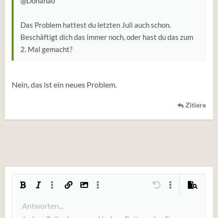
@Donanao
Das Problem hattest du letzten Juli auch schon.
Beschäftigt dich das immer noch, oder hast du das zum
2. Mal gemacht?
Nein, das ist ein neues Problem.
Zitiere
Fett
Kursiv
Weitere Einstellungen...
Link einfügen
Bild einfügen
Weitere Einstellungen...
Rückgängig
Weitere Einstellun
Vorschau
Linksbündig
Antworten...
9
Arial
Entwurf speichern
Nummerierte Liste
Normal
Schriftgröße
Smileys
Wiederholen
Zitat
BBCode umschalten
Textfarbe
Bilder
Formatierung entfernen
Schriftfamilie
Tabelle einfügen
Entwürfe
Liste
Insert horizontal line
Ausrichtung
Spoiler
Paragraph format
Code
Durchgestrichen
Unterstrichen
Inline-Spoiler
Inline-Code