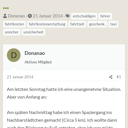
...
S
D
S
Donanao
21 Januar 2014
entschuldigen
fahrer
t
a
t
fahrtkosten
fahrtkostenerstattung
fahrtzeit
geschenk.
taxi
a
t
i
unsicher
unsicherheit
r
u
c
t
m
h
e
S
w
Donanao
D
r
t
o
Aktives Mitglied
*
a
r
i
r
t
21 Januar 2014
#1
n
t
e
(
Am letzten Sonntag hatte ich eine unangenehme Situation.
t
Aber von Anfang an:
a
g
Am späten Nachmittag habe ich einen Spaziergang ins
s
Nachbarstädtchen gemacht (Circa 5 km). Ich wollte dann
)
auch den Rückweg zu Fuß antreten, aber ich war müde