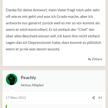
machst und sei nicht schüchtern zu sagen, dass du nicht
Danke für deine Antwort, mein Vater fragt mich sehr sehr
zufrieden bist. Vielleicht sagst du nicht von Anfang an
oft wie es mir geht und was ich Grade mache, aber ich
was du hier gesagt hast, dass du an Selbstmord denkst
und dein Leben für sinnlos erachtest. Und diagnostiziere
antworte nur genervt zurück weil es mir so vor kommt als
nicht zu schnell Depression bei dir selbst. Fragen sie
wenn er mich kontrolliert. Er ist einfach der "Chef" der
nach wie es dir geht? Wenn sie es tun dann sei ehrlich
über alles Bescheid wissen will, ich kann ihm nicht einfach
und sag ihnen einfach was dir auf dem Herzen liegt. Wie
sagen das ich Depressionen habe, dass kommt zu plötzlich
gesagt als deine Eltern werden sie dann hoffentlich froh
wenn er ja nie was davon wusste.
sein, dass du dich an sie gewandt hast und dir helfen
wollen.
Zitiere
Zu deiner Situation kann ich nur sagen, Depression und
Suizid sind Dinge an die du auf keinen Fall Vorschnell
Peachly
denken darfst. Ich bin mir sicher es lohnt sich für dich
Aktives Mitglied
Hilfe zu suchen und zu kämpfen. Mit 13 steht dir noch
alles offen und die Schule kann dich nicht festhalten und
17 März 2012
#4
es dir auf ewig schwer machen.
Alles Gute