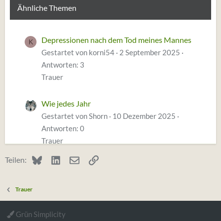
Ähnliche Themen
Depressionen nach dem Tod meines Mannes
K
Gestartet von korni54
2 September 2025
Antworten: 3
Trauer
Wie jedes Jahr
Gestartet von Shorn
10 Dezember 2025
Antworten: 0
Trauer
Bluesky
LinkedIn
E-Mail
Link
Teilen:
Wie meine Mama zeitgleich mit dem Vater
B
eines Kollegen Krebs bekam und ich mit allem
Trauer
falsch umgegangen bin
Gestartet von BlindesHuhn
5 Juni 2025
Grün Simplicity
Antworten: 5