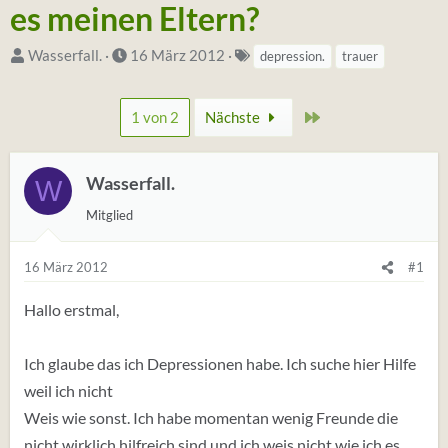
es meinen Eltern?
S
D
S
Wasserfall.
16 März 2012
depression.
trauer
t
a
t
a
t
i
Zuletzt
1 von 2
Nächste
r
u
c
t
m
h
e
S
w
Wasserfall.
W
r
t
o
Mitglied
*
a
r
i
r
t
16 März 2012
#1
n
t
e
(
Hallo erstmal,
t
a
Ich glaube das ich Depressionen habe. Ich suche hier Hilfe
g
weil ich nicht
s
Weis wie sonst. Ich habe momentan wenig Freunde die
)
nicht wirklich hilfreich sind und ich weis nicht wie ich es