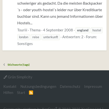
schwieriger als gedacht. Da die meisten Backpacker
´s - oder youth-hostel´s leider nur über Kreditkarte
buchbar sind. Kann uns jemand Informationen über
Hostels...
Touriii
Thema
4 September 2008
england
hostel
Antworten: 2
Forum:
london
reise
unterkunft
Sonstiges
Stichworte (tags)
Grün Simplicity
Kontakt
Nutzungsbedingungen
Datenschutz
Impressum
Hilfen
Start
R
S
S
®