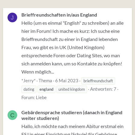
Brieffreundschaften in/aus England
J
Hello (um es einmal "English" zu schreiben) an alle
hier im Forum! Ich mache es kurz: Ich suche eine
Brieffreundschaft zu einer in England lebenden
Frau, wo gibt es in UK (United Kingdom)
entsprechende Foren oder Dating Sites, wo man
sich anmelden kann, um so Kontakte zu knüpfen!
Wenn möglich...
*Jerry*
Thema
6 Mai 2023
brieffreundschaft
Antworten: 7
dating
england
united kingdom
Forum:
Liebe
Gebärdensprache studieren (danach in England
C
weiter studieren)
Hallo, ich möchte nach meinem Abitur erstmal ein
FSJ in einer Einrichtung (Schule) für Gehörlose