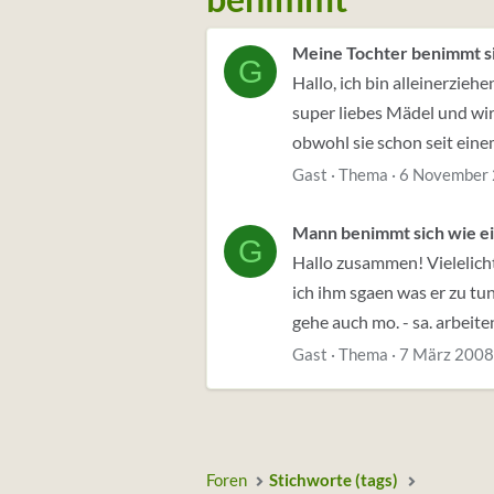
Meine Tochter benimmt sic
G
Hallo, ich bin alleinerziehe
super liebes Mädel und wir
obwohl sie schon seit einem 
Gast
Thema
6 November
Mann benimmt sich wie ei
G
Hallo zusammen! Vielelicht
ich ihm sgaen was er zu tu
gehe auch mo. - sa. arbeiten 
Gast
Thema
7 März 2008
Foren
Stichworte (tags)