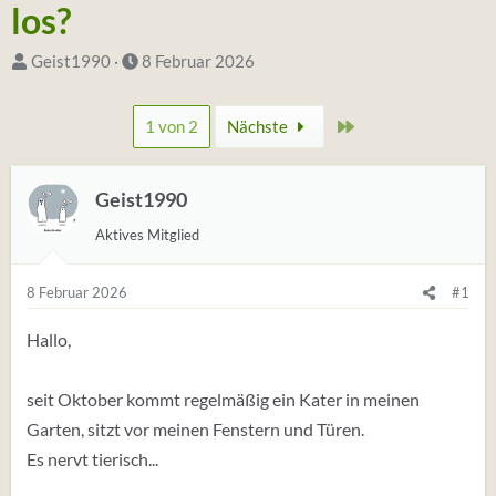
los?
S
D
Geist1990
8 Februar 2026
t
a
a
t
Zuletzt
1 von 2
Nächste
r
u
t
m
e
Geist1990
S
r
t
Aktives Mitglied
*
a
i
r
8 Februar 2026
#1
n
t
Hallo,
seit Oktober kommt regelmäßig ein Kater in meinen
Garten, sitzt vor meinen Fenstern und Türen.
Es nervt tierisch...