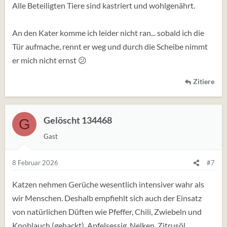
:
Alle Beteiligten Tiere sind kastriert und wohlgenährt.
An den Kater komme ich leider nicht ran... sobald ich die
Tür aufmache, rennt er weg und durch die Scheibe nimmt
er mich nicht ernst 😕
Zitiere
Gelöscht 134468
G
Gast
8 Februar 2026
#7
Katzen nehmen Gerüche wesentlich intensiver wahr als
wir Menschen. Deshalb empfiehlt sich auch der Einsatz
von natürlichen Düften wie Pfeffer, Chili, Zwiebeln und
Knoblauch (gehackt), Apfelsessig, Nelken, Zitrusöl,