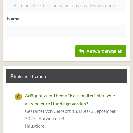
Heading 1
Bitte beachte das Thema auf das du antworten möchtest un
12
Courier New
Rechtsbündig
Einzug vergrößern
Heading 2
Georgia
15
Justify text
Einzug verkleinern
Name
Heading 3
18
Tahoma
22
Times New Roman
26
Trebuchet MS
Antwort erstellen
Verdana
Ähnliche Themen
Adäquat zum Thema "Katzenalter" hier: Wie
G
alt sind eure Hunde geworden?
Gestartet von Gelöscht 133790
3 September
2025
Antworten: 4
Haustiere