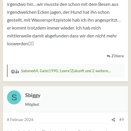
irgendwo hin…wir musste den schon mit dem Besen aus
irgendwelchen Ecken jagen, der Hund hat ihn schon
gestellt, mit Wasserspritzpistole hab ich ihn angespritzt…
er kommt trotzdem immer wieder. Ich hab mich
mittlerweile damit abgefunden dass wir den nicht mehr
loswerden🤷‍♀️
Zitiere
Salome64
,
Geist1990
,
Leere?Zukunft
und 2 weitere...
W
e
r
t
Sbiggy
S
u
Mitglied
n
g
e
8 Februar 2026
#9
n