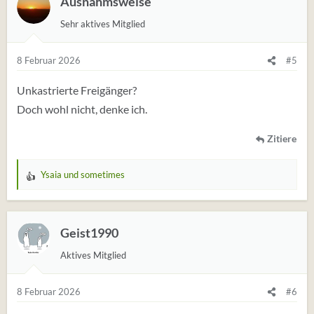
Ausnahmsweise
Sehr aktives Mitglied
8 Februar 2026
#5
Unkastrierte Freigänger?
Doch wohl nicht, denke ich.
Zitiere
Ysaia
und
sometimes
W
e
r
t
Geist1990
u
Aktives Mitglied
n
g
e
8 Februar 2026
#6
n