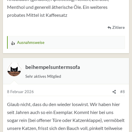
Menthol und generell ätherische Öle. Ein weiteres
probates Mittel ist Kaffeesatz
Zitiere
Ausnahmsweise
W
e
r
t
beihempelsuntermsofa
u
Sehr aktives Mitglied
n
g
e
8 Februar 2026
#8
n
:
Glaub nicht, dass du den wieder loswirst. Wir haben hier
seit Jahren auch so ein Exemplar. Kommt hier bei uns
sogar rein (bei offener Türe oder Katzenklappe), vermöbelt
unsere Katzen, frisst sich den Bauch voll, pinkelt teilweise