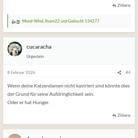
Zitiere
Mond-Wind
,
8sam22
und
Gelöscht 134277
W
e
r
t
cucaracha
u
Urgestein
n
g
e
8 Februar 2026
#4
n
:
Wenn deine Katzendamen nicht kastriert sind könnte dies
der Grund für seine Aufdringlichkeit sein.
Oder er hat Hunger.
Zitiere