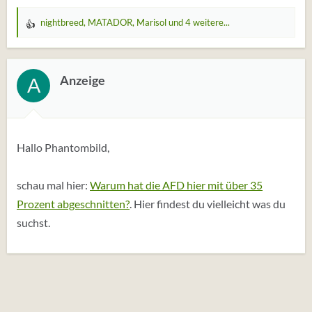
nightbreed
,
MATADOR
,
Marisol
und 4 weitere...
W
e
r
t
Anzeige
A
u
n
g
e
Hallo Phantombild,
n
:
schau mal hier:
Warum hat die AFD hier mit über 35
Prozent abgeschnitten?
. Hier findest du vielleicht was du
suchst.