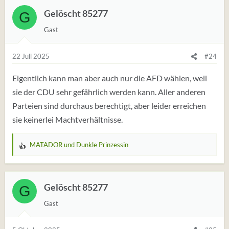
t
Gelöscht 85277
G
u
Gast
n
g
e
22 Juli 2025
#24
n
:
Eigentlich kann man aber auch nur die AFD wählen, weil
sie der CDU sehr gefährlich werden kann. Aller anderen
Parteien sind durchaus berechtigt, aber leider erreichen
sie keinerlei Machtverhältnisse.
MATADOR
und
Dunkle Prinzessin
W
e
r
t
Gelöscht 85277
G
u
Gast
n
g
e