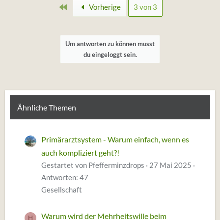
Erste
Vorherige
3 von 3
t
u
n
g
Um antworten zu können musst
e
du eingeloggt sein.
n
:
Ähnliche Themen
Primärarztsystem - Warum einfach, wenn es
auch kompliziert geht?!
Gestartet von Pfefferminzdrops
27 Mai 2025
Antworten: 47
Gesellschaft
Warum wird der Mehrheitswille beim
H