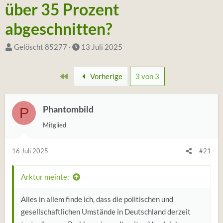
über 35 Prozent
abgeschnitten?
S
D
Gelöscht 85277
13 Juli 2025
t
a
a
t
Erste
Vorherige
3 von 3
r
u
t
m
e
Phantombild
S
P
r
t
Mitglied
*
a
i
r
16 Juli 2025
#21
n
t
Arktur meinte:
Alles in allem finde ich, dass die politischen und
gesellschaftlichen Umstände in Deutschland derzeit