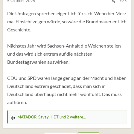
5 Oktober 2025
#25
n
:
Die Umfragen sprechen eigentlich für sich. Wenn her Merz
mal Einsicht zeigen würde, so wäre die Brandmauer entlich
Geschichte.
Nächstes Jahr wird Sachsen-Anhalt die Weichen stellen
und das wird sich extrem auf die nächsten
Bundestagswahlen auswirken.
CDU und SPD waren lange genug an der Macht und haben
Deutschland extrem geschadet, dass man sich in
Deutschland überhaupt nicht mehr wohlfühlt. Das muss
aufhören.
MATADOR
,
Savay
,
HDT
und 2 weitere...
W
e
r