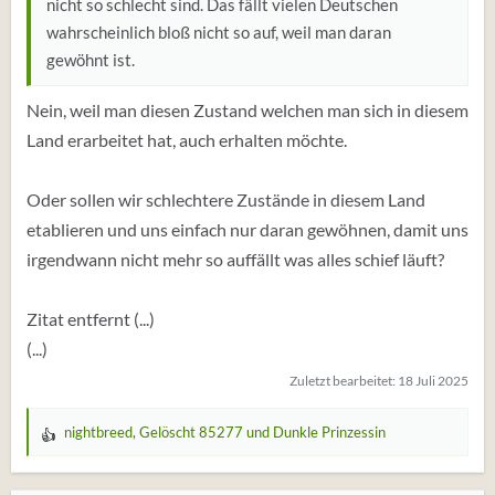
nicht so schlecht sind. Das fällt vielen Deutschen
wahrscheinlich bloß nicht so auf, weil man daran
gewöhnt ist.
Nein, weil man diesen Zustand welchen man sich in diesem
Land erarbeitet hat, auch erhalten möchte.
Oder sollen wir schlechtere Zustände in diesem Land
etablieren und uns einfach nur daran gewöhnen, damit uns
irgendwann nicht mehr so auffällt was alles schief läuft?
Zitat entfernt (...)
(...)
Zuletzt bearbeitet:
18 Juli 2025
nightbreed
,
Gelöscht 85277
und
Dunkle Prinzessin
W
e
r