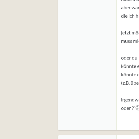
aber war
die ich h
jetzt mö
muss mic
oder du 
könnte e
könnte 
(z.B. üb
irgendwa

oder ?`