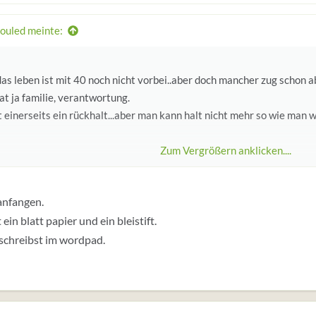
souled meinte:
das leben ist mit 40 noch nicht vorbei..aber doch mancher zug schon 
t ja familie, verantwortung.
t einerseits ein rückhalt...aber man kann halt nicht mehr so wie man wil
Zum Vergrößern anklicken....
lbständig was machen...hmm...
r auch schon in den sinn gekommen...
anfangen.
loß keine idee, was^^
 ein blatt papier und ein bleistift.
ch schreiben...wär mein traum,ja...
ber aber aber aber...
schreibst im wordpad.