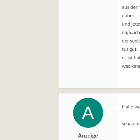
aus der 
dabei.
und jetzt
naja...i
der seel
tut gut.
es ist h
was kan
A
Hallo wo
schau ma
Anzeige