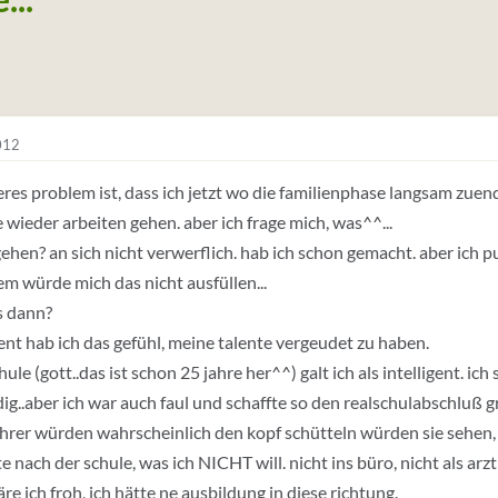
012
eres problem ist, dass ich jetzt wo die familienphase langsam zuend
te wieder arbeiten gehen. aber ich frage mich, was^^...
ehen? an sich nicht verwerflich. hab ich schon gemacht. aber ich pu
m würde mich das nicht ausfüllen...
s dann?
t hab ich das gefühl, meine talente vergeudet zu haben.
hule (gott..das ist schon 25 jahre her^^) galt ich als intelligent. ich 
g..aber ich war auch faul und schaffte so den realschulabschluß g
hrer würden wahrscheinlich den kopf schütteln würden sie sehen, 
e nach der schule, was ich NICHT will. nicht ins büro, nicht als arz
re ich froh, ich hätte ne ausbildung in diese richtung.