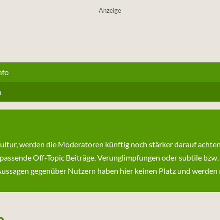
Anzeige
nfo
n
kultur, werden die Moderatoren künftig noch stärker darauf achte
passende Off-Topic Beiträge, Verunglimpfungen oder subtile bzw.
ssagen gegenüber Nutzern haben hier keinen Platz und werden ni
...