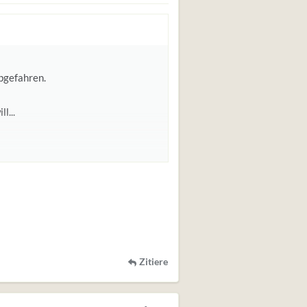
abgefahren.
l...
Zitiere