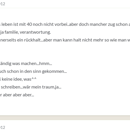
012
s leben ist mit 40 noch nicht vorbei..aber doch mancher zug schon
ja familie, verantwortung.
einerseits ein rückhalt...aber man kann halt nicht mehr so wie man wil
ständig was machen...hmm...
auch schon in den sinn gekommen...
 keine idee, was^^
 schreiben...wär mein traum,ja...
r aber aber aber...
012