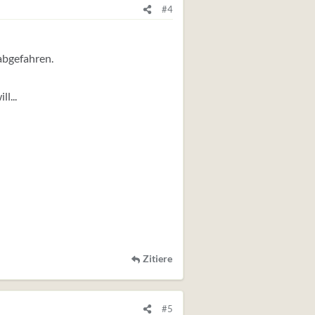
#4
 abgefahren.
l...
Zitiere
#5