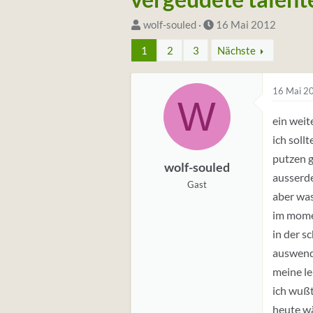
S
D
wolf-souled
16 Mai 2012
t
a
1
2
3
Nächste
a
t
r
u
16 Mai 2
t
m
W
e
S
ein weit
r
t
ich soll
*
a
putzen g
i
r
wolf-souled
ausserde
n
t
Gast
aber wa
im momen
in der sc
auswendi
meine le
ich wußt
heute wä