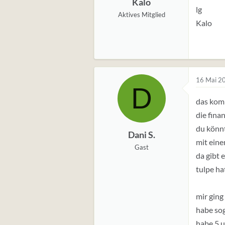
Kalo
lg
Aktives Mitglied
Kalo
16 Mai 2
D
das komm
die fina
du könnt
Dani S.
mit einem
Gast
da gibt 
tulpe ha
mir ging 
habe sog
habe 5 u