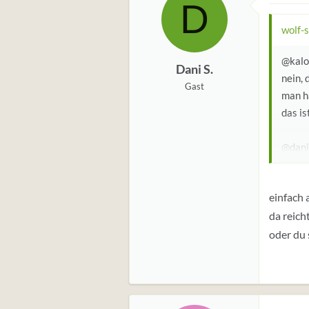
D
wolf-
@kalo
Dani S.
nein, 
Gast
man ha
das is
@dani
ja, se
ist mi
einfach 
hab b
da reicht
ein bu
aber a
oder du 