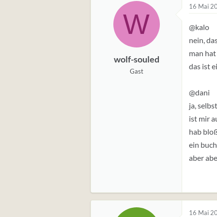
16 Mai 2
W
@kalo
nein, da
man hat 
wolf-souled
das ist 
Gast
@dani
ja, selb
ist mir 
hab bloß
ein buch
aber abe
16 Mai 2