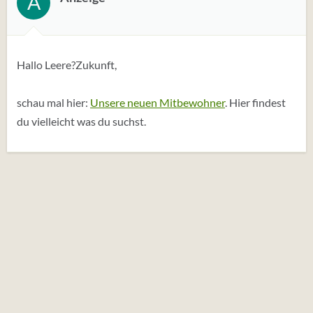
A
u
n
g
e
Hallo Leere?Zukunft,
n
:
schau mal hier:
Unsere neuen Mitbewohner
. Hier findest
du vielleicht was du suchst.