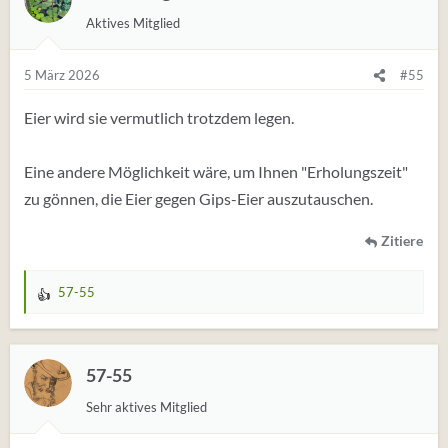
u
Aktives Mitglied
n
g
e
5 März 2026
#55
n
:
Eier wird sie vermutlich trotzdem legen.
Eine andere Möglichkeit wäre, um Ihnen "Erholungszeit"
zu gönnen, die Eier gegen Gips-Eier auszutauschen.
Zitiere
57-55
W
e
r
t
57-55
u
Sehr aktives Mitglied
n
g