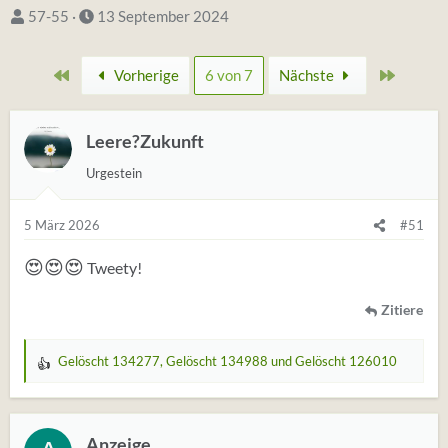
S
D
57-55
13 September 2024
t
a
a
t
Erste
Zuletzt
Vorherige
6 von 7
Nächste
r
u
t
m
e
Leere?Zukunft
S
r
t
Urgestein
*
a
i
r
5 März 2026
#51
n
t
😍
😍
😍
Tweety!
Zitiere
Gelöscht 134277
,
Gelöscht 134988
und
Gelöscht 126010
W
e
r
t
Anzeige