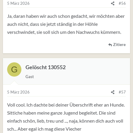
e
5 März 2026
#56
n
:
Ja, daran haben wir auch schon gedacht, wir möchten aber
auch nicht, dass sie jetzt ständig in der Höhle
verschwindet, sie soll sich um den Nachwuchs kümmern.
Zitiere
Gelöscht 130552
G
Gast
5 März 2026
#57
Voll cool. Ich dachte bei deiner Überschrift eher an Hunde.
Sittiche haben meine ganze Jugend begleitet. Die sind
einfach schön, lieb, treu und ..., naja, können dich auch voll
sch... Aber egal ich mag diese Viecher