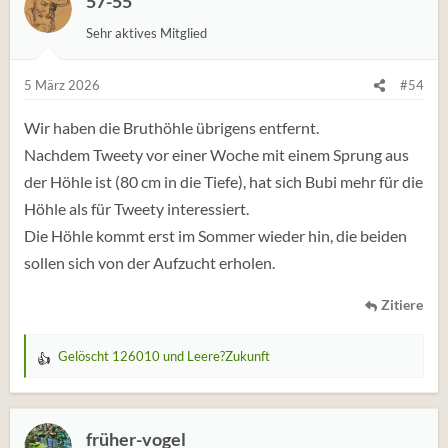
57-55
Sehr aktives Mitglied
5 März 2026
#54
Wir haben die Bruthöhle übrigens entfernt.
Nachdem Tweety vor einer Woche mit einem Sprung aus
der Höhle ist (80 cm in die Tiefe), hat sich Bubi mehr für die
Höhle als für Tweety interessiert.
Die Höhle kommt erst im Sommer wieder hin, die beiden
sollen sich von der Aufzucht erholen.
Zitiere
Gelöscht 126010
und
Leere?Zukunft
W
e
r
t
früher-vogel