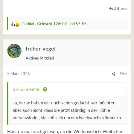
Zitiere
Floridah
,
Gelöscht 126010
und
57-55
W
e
r
t
früher-vogel
u
Aktives Mitglied
n
g
e
5 März 2026
#58
n
:
57-55 meinte:
Ja, daran haben wir auch schon gedacht, wir möchten
aber auch nicht, dass sie jetzt ständig in der Höhle
verschwindet, sie soll sich um den Nachwuchs kümmern.
Hast du mal nachgelesen, ob die Wellensittich-Weibchen