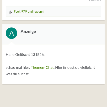
FLoki979
und
havonni
W
e
r
t
Anzeige
A
u
n
g
e
Hallo Gelöscht 131826,
n
:
schau mal hier:
Themen-Chat
. Hier findest du vielleicht
was du suchst.