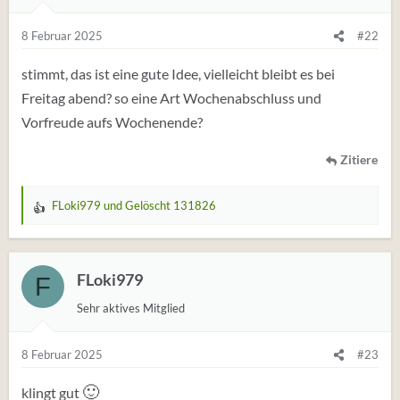
8 Februar 2025
#22
stimmt, das ist eine gute Idee, vielleicht bleibt es bei
Freitag abend? so eine Art Wochenabschluss und
Vorfreude aufs Wochenende?
Zitiere
FLoki979
und
Gelöscht 131826
W
e
r
t
FLoki979
F
u
Sehr aktives Mitglied
n
g
e
8 Februar 2025
#23
n
🙂
:
klingt gut