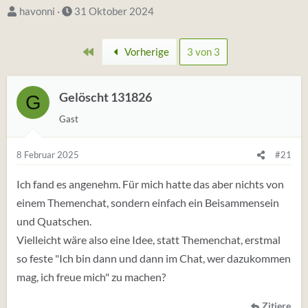
S
D
havonni
31 Oktober 2024
t
a
a
t
Erste
Vorherige
3 von 3
r
u
t
m
e
Gelöscht 131826
S
G
r
t
Gast
*
a
i
r
8 Februar 2025
#21
n
t
Ich fand es angenehm. Für mich hatte das aber nichts von
einem Themenchat, sondern einfach ein Beisammensein
und Quatschen.
Vielleicht wäre also eine Idee, statt Themenchat, erstmal
so feste "Ich bin dann und dann im Chat, wer dazukommen
mag, ich freue mich" zu machen?
Zitiere