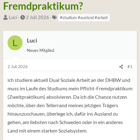
Fremdpraktikum?
S
D
S
Luci
2 Juli 2026
#studium #auslsnd #arbeit
t
a
t
a
t
i
Luci
r
u
c
L
t
m
h
Neues Mitglied
e
S
w
r
t
o
2 Juli 2026
#1
*
a
r
i
r
t
ich studiere aktuell Dual Soziale Arbeit an der DHBW und
n
t
e
muss im Laufe des Studiums mein Pflicht-Fremdpraktikum
(
(Zweitpraktikum) absolvieren. Da ich die Chance nutzen
t
möchte, über den Tellerrand meines jetzigen Trägers
a
hinauszuschauen, überlege ich, dafür ins Ausland zu
g
gehen, am liebsten nach Schweden oder in ein anderes
s
Land mit einem starken Sozialsystem.
)