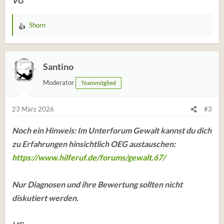
VG
Shorn
W
e
r
t
Santino
u
Moderator
Teammitglied
n
g
e
23 März 2026
#3
n
:
Noch ein Hinweis: Im Unterforum Gewalt kannst du dich
zu Erfahrungen hinsichtlich OEG austauschen:
https://www.hilferuf.de/forums/gewalt.67/
Nur Diagnosen und ihre Bewertung sollten nicht
diskutiert werden.