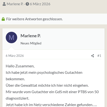
S
D
Marlene P.
6 März 2026
t
a
a
t
Für weitere Antworten geschlossen.
r
u
t
m
e
S
Marlene P.
M
r
t
Neues Mitglied
*
a
i
r
6 März 2026
#1
n
t
Hallo Zusammen,
Ich habe jetzt mein psychologisches Gutachten
bekommen.
Über die Gewalttat möchte ich hier nicht eingehen.
Mir wurde vom Gutachter ein GdS mit einer PTBS von 50
diagnostiziert.
Jetzt habe ich im Netz verschiedene Zahlen gefunden…..