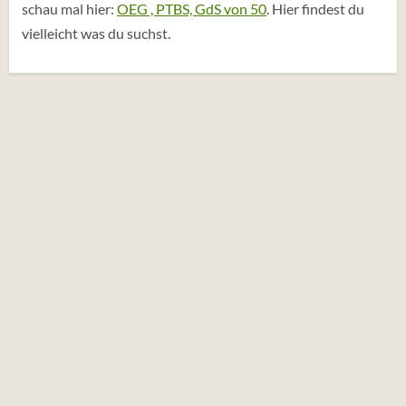
schau mal hier:
OEG , PTBS, GdS von 50
. Hier findest du
vielleicht was du suchst.