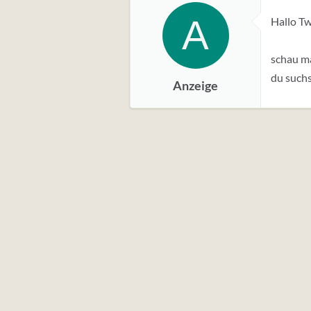
t
A
Hallo Tw
u
n
g
schau ma
e
du suchs
Anzeige
n
: