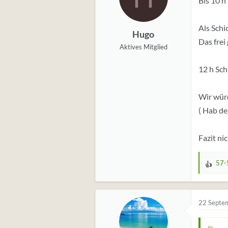
Bis 10 h 
g
e
Als Schi
Hugo
n
Das frei
:
Aktives Mitglied
12 h Sch
Wir würd
( Hab de
Fazit ni
57-
W
e
r
t
22 Septe
u
n