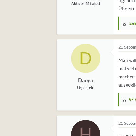
irgendei
Aktives Mitglied
Überstun
bei
W
e
r
t
21 Septe
D
u
Man will
n
g
mal viel
e
machen. 
Daoga
n
ausgegli
:
Urgestein
57-
W
e
r
t
21 Septe
H
u
n