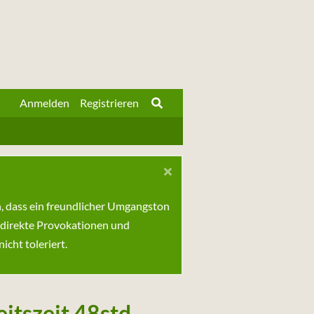
Anmelden
Registrieren
n, dass ein freundlicher Umgangston
 direkte Provokationen und
cht toleriert.
itszeit 48std