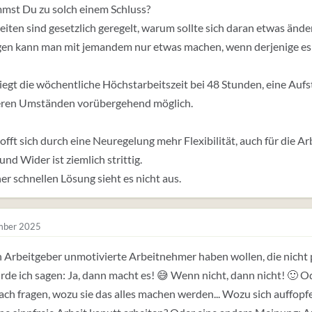
mst Du zu solch einem Schluss?
iten sind gesetzlich geregelt, warum sollte sich daran etwas ände
en kann man mit jemandem nur etwas machen, wenn derjenige es m
liegt die wöchentliche Höchstarbeitszeit bei 48 Stunden, eine Auf
ren Umständen vorübergehend möglich.
fft sich durch eine Neuregelung mehr Flexibilität, auch für die A
und Wider ist ziemlich strittig.
er schnellen Lösung sieht es nicht aus.
mber 2025
Arbeitgeber unmotivierte Arbeitnehmer haben wollen, die nicht p
de ich sagen: Ja, dann macht es! 😅 Wenn nicht, dann nicht! 🙂
fach fragen, wozu sie das alles machen werden... Wozu sich auffopf