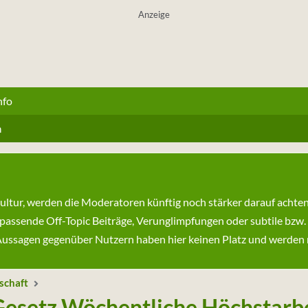
Anzeige
nfo
n
kultur, werden die Moderatoren künftig noch stärker darauf achte
passende Off-Topic Beiträge, Verunglimpfungen oder subtile bzw.
ssagen gegenüber Nutzern haben hier keinen Platz und werden ni
schaft
esetz Wöchentliche Höchstarbe