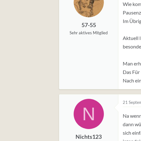
Wie kom
Pausenze
Im Übrig
57-55
Sehr aktives Mitglied
Aktuell 
besonde
Man erho
Das Für 
Nach ein
21 Septe
N
Na wenn 
dann wür
sich ein
Nichts123