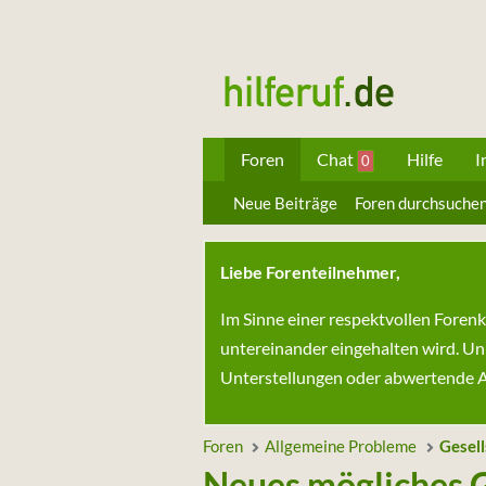
Foren
Chat
Hilfe
I
0
Neue Beiträge
Foren durchsuche
Liebe Forenteilnehmer,
Im Sinne einer respektvollen Foren
untereinander eingehalten wird. Un
Unterstellungen oder abwertende Au
Foren
Allgemeine Probleme
Gesell
Neues mögliches G