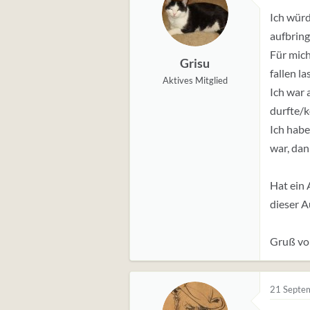
u
Ich würd
n
g
aufbring
e
Für mich
Grisu
n
fallen l
:
Aktives Mitglied
Ich war
durfte/k
Ich habe
war, dan
Hat ein 
dieser A
Gruß vo
21 Septe