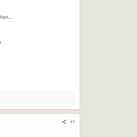
hen....
.
#9