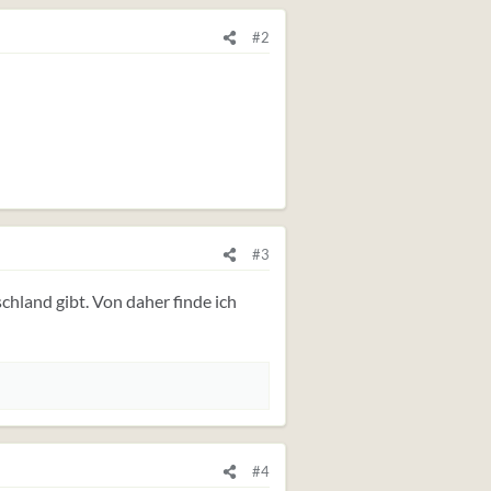
#2
#3
chland gibt. Von daher finde ich
#4