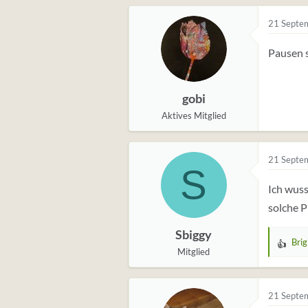
21 Septe
Pausen s
gobi
Aktives Mitglied
21 Septe
S
Ich wuss
solche P
Sbiggy
Brig
W
Mitglied
e
r
t
21 Septe