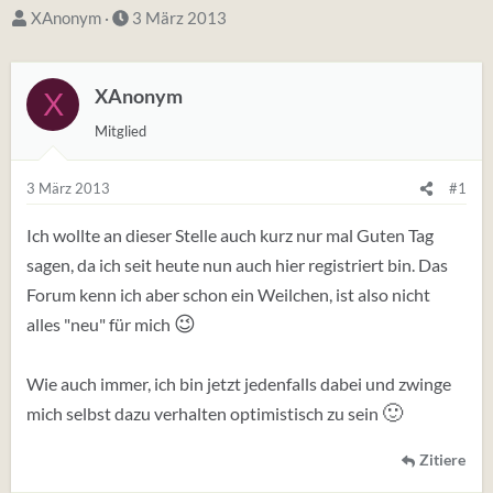
S
D
XAnonym
3 März 2013
t
a
a
t
XAnonym
X
r
u
t
m
Mitglied
e
S
r
t
3 März 2013
#1
*
a
Ich wollte an dieser Stelle auch kurz nur mal Guten Tag
i
r
sagen, da ich seit heute nun auch hier registriert bin. Das
n
t
Forum kenn ich aber schon ein Weilchen, ist also nicht
😉
alles "neu" für mich
Wie auch immer, ich bin jetzt jedenfalls dabei und zwinge
🙂
mich selbst dazu verhalten optimistisch zu sein
Zitiere