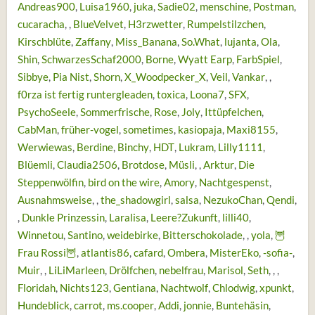
Andreas900
Luisa1960
juka
Sadie02
menschine
Postman
cucaracha
BlueVelvet
H3rzwetter
Rumpelstilzchen
Kirschblüte
Zaffany
Miss_Banana
So.What
lujanta
Ola
Shin
SchwarzesSchaf2000
Borne
Wyatt Earp
FarbSpiel
Sibbye
Pia Nist
Shorn
X_Woodpecker_X
Veil
Vankar
f0rza ist fertig runtergleaden
toxica
Loona7
SFX
PsychoSeele
Sommerfrische
Rose
Joly
Ittüpfelchen
CabMan
früher-vogel
sometimes
kasiopaja
Maxi8155
Werwiewas
Berdine
Binchy
HDT
Lukram
Lilly1111
Blüemli
Claudia2506
Brotdose
Müsli
Arktur
Die
Steppenwölfin
bird on the wire
Amory
Nachtgespenst
Ausnahmsweise
the_shadowgirl
salsa
NezukoChan
Qendi
Dunkle Prinzessin
Laralisa
Leere?Zukunft
lilli40
Winnetou
Santino
weidebirke
Bitterschokolade
yola
🦉
Frau Rossi🦉
atlantis86
cafard
Ombera
MisterEko
-sofia-
Muir
LiLiMarleen
Drölfchen
nebelfrau
Marisol
Seth
Floridah
Nichts123
Gentiana
Nachtwolf
Chlodwig
xpunkt
Hundeblick
carrot
ms.cooper
Addi
jonnie
Buntehäsin