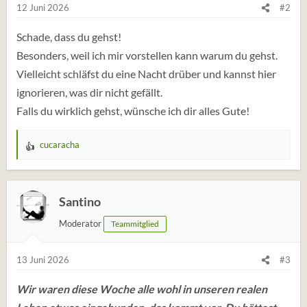
12 Juni 2026
#2
Schade, dass du gehst!
Besonders, weil ich mir vorstellen kann warum du gehst.
Vielleicht schläfst du eine Nacht drüber und kannst hier
ignorieren, was dir nicht gefällt.
Falls du wirklich gehst, wünsche ich dir alles Gute!
cucaracha
W
e
r
t
Santino
u
Moderator
Teammitglied
n
g
e
13 Juni 2026
#3
n
:
Wir waren diese Woche alle wohl in unseren realen