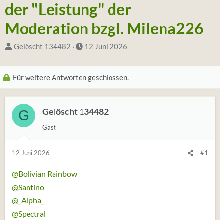
der "Leistung" der
Moderation bzgl. Milena226
S
D
Gelöscht 134482
12 Juni 2026
t
a
a
t
Für weitere Antworten geschlossen.
r
u
t
m
e
S
Gelöscht 134482
G
r
t
Gast
*
a
i
r
12 Juni 2026
#1
n
t
@Bolivian Rainbow
@Santino
@_Alpha_
@Spectral