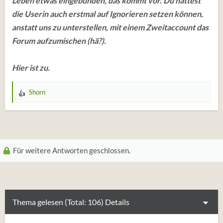
Leben etwas eingebunden, das kommt vor. Du hättest
die Userin auch erstmal auf Ignorieren setzen können,
anstatt uns zu unterstellen, mit einem Zweitaccount das
Forum aufzumischen (hä?).
Hier ist zu.
Shorn
W
e
r
t
u
Für weitere Antworten geschlossen.
n
g
e
n
:
Thema gelesen (Total: 106)
Details