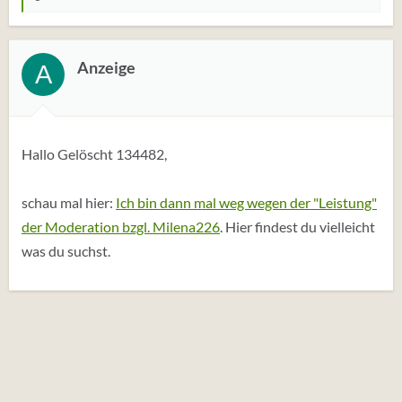
W
e
r
t
Anzeige
A
u
n
g
e
Hallo Gelöscht 134482,
n
:
schau mal hier:
Ich bin dann mal weg wegen der "Leistung"
der Moderation bzgl. Milena226
. Hier findest du vielleicht
was du suchst.